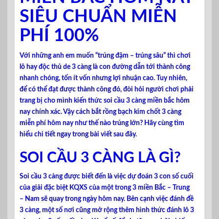
SIÊU CHUẨN MIỄN
PHÍ 100%
Với những anh em muốn “trúng đậm – trúng sâu” thì chơi
lô hay độc thủ de 3 càng là con đường dẫn tới thành công
nhanh chóng, tốn ít vốn nhưng lợi nhuận cao. Tuy nhiên,
để có thể đạt được thành công đó, đòi hỏi người chơi phải
trang bị cho mình kiến thức soi cầu 3 càng miền bắc hôm
nay chính xác. Vậy cách bắt rồng bạch kim chốt 3 càng
miễn phí hôm nay như thế nào trúng lớn? Hãy cùng tìm
hiểu chi tiết ngay trong bài viết sau đây.
SOI CẦU 3 CÀNG LÀ GÌ?
Soi cầu 3 càng được biết đến là việc dự đoán 3 con số cuối
của giải đặc biệt KQXS của một trong 3 miền Bắc – Trung
– Nam sẽ quay trong ngày hôm nay. Bên cạnh việc đánh đề
3 càng, một số nơi cũng mở rộng thêm hình thức đánh lô 3