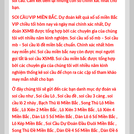
soi cầu. Cam kết đem lại những con số chính xác nhất cho
bạn.
SOI CẦU VIP MIỀN BẮC. Dự đoán kết quả xổ số miền Bắc
VIP chiều tối hôm nay và ngày mai chính xác nhất, Dự
đoán XSMB được tổng hợp bởi các chuyên gia của chúng
tôi với nhiều năm kinh nghiệm. Soi cầu xổ số mb – Soi cầu
mb – Soi cầu lô đề miền bắc chuẩn. Chính xác nhất hôm
nay miễn phí. Soi cầu miền bắc nay còn được mọi người
gọi tắt là soi cầu XSMB. Soi cầu miền bắc được tổng hợp
bởi các chuyên gia của chúng tôi với nhiều năm kinh
nghiệm thống kê soi cầu để chọn ra các cặp số tham khảo
may mắn nhất cho bạn
Ở đây chúng tôi sẽ gửi đến các bạn danh mục dự đoán và
soi cầu như , Soi cầu Lô , Soi cầu đề , soi cầu 3 càng , soi
cầu lô 2 nháy , Bạch Thủ lô Miền Bắc , Song Thủ Lô Miền
Bắc , Lô Xiên 2 Miền Bắc , Lô Xiên 3 Miền Bắc , Lô Xiên 4
Miền Bắc , Dàn Lô 5 Số Miền Bắc , Dàn Lô 6 Số Miền Bắc ,
Lô Kép Miền Bắc , Soi Cầu Dự Đoán Đầu Đuôi Miền Bắc ,
Song Thủ Đề Miền Bắc , Dàn Đề 4 Số Miền Bắc , Dàn Đề 6