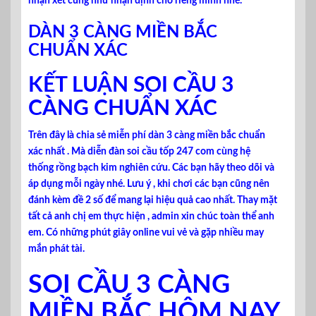
nhận xét cũng như nhận định cho riêng mình nhé.
DÀN 3 CÀNG MIỀN BẮC
CHUẨN XÁC
KẾT LUẬN SOI CẦU 3
CÀNG CHUẨN XÁC
Trên đây là chia sẻ miễn phí dàn 3 càng miền bắc chuẩn
xác nhất . Mà diễn đàn soi cầu tốp 247 com cùng hệ
thống rồng bạch kim nghiên cứu. Các bạn hãy theo dõi và
áp dụng mỗi ngày nhé. Lưu ý , khi chơi các bạn cũng nên
đánh kèm đề 2 số để mang lại hiệu quả cao nhất. Thay mặt
tất cả anh chị em thực hiện , admin xin chúc toàn thể anh
em. Có những phút giây online vui vẻ và gặp nhiều may
mắn phát tài.
SOI CẦU 3 CÀNG
MIỀN BẮC HÔM NAY