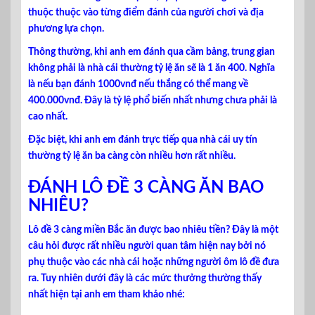
thuộc thuộc vào từng điểm đánh của người chơi và địa
phương lựa chọn.
Thông thường, khi anh em đánh qua cầm bảng, trung gian
không phải là nhà cái thường tỷ lệ ăn sẽ là 1 ăn 400. Nghĩa
là nếu bạn đánh 1000vnđ nếu thắng có thể mang về
400.000vnđ. Đây là tỷ lệ phổ biến nhất nhưng chưa phải là
cao nhất.
Đặc biệt, khi anh em đánh trực tiếp qua nhà cái uy tín
thường tỷ lệ ăn ba càng còn nhiều hơn rất nhiều.
ĐÁNH LÔ ĐỀ 3 CÀNG ĂN BAO
NHIÊU?
Lô đề 3 càng miền Bắc ăn được bao nhiêu tiền? Đây là một
câu hỏi được rất nhiều người quan tâm hiện nay bởi nó
phụ thuộc vào các nhà cái hoặc những người ôm lô đề đưa
ra. Tuy nhiên dưới đây là các mức thưởng thường thấy
nhất hiện tại anh em tham khảo nhé: