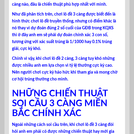
càng nào, đâu là chiến thuật phù hợp nhất với mình.
Như đã phân tích trên, chơi lô đề 3 càng được biết đến là
hình thức chơi lô đề truyền thống, nhưng có điểm khác là
nó thay vì dự đoán đúng 2 số cuối của GĐB trong KQXS
thì ở đây anh em sẽ phải dự đoán chính xác 3 con số,
tương ứng với xác suất trúng là 1/1000 hay 0.1% trúng
giải, cực kỳ khó.
Chính vì vậy, khi chơi lô đề 2 càng, 3 càng tuy khó những
được nhiều anh em lựa chọn vì tỷ lệ thưởng cực kỳ cao.
Nên người chơi cực kỳ háo hức khi tham gia và mong chờ
cơ hội trúng thưởng cho mình.
NHỮNG CHIẾN THUẬT
SOI CẦU 3 CÀNG MIỀN
BẮC CHÍNH XÁC
Ngoài những cách soi cầu trên, khi chơi lô đề 3 càng đòi
hỏi anh em phải có được những chiến thuật hay mới gia