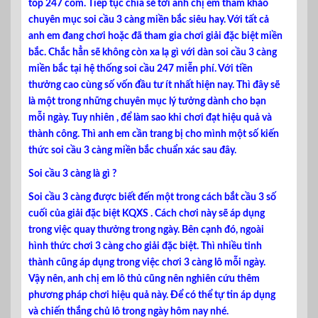
tốp 247 com. Tiếp tục chia sẻ tới anh chị em tham khảo
chuyên mục soi cầu 3 càng miền bắc siêu hay. Với tất cả
anh em đang chơi hoặc đã tham gia chơi giải đặc biệt miền
bắc. Chắc hẳn sẽ không còn xa lạ gì với dàn soi cầu 3 càng
miền bắc tại hệ thống soi cầu 247 miễn phí. Với tiền
thưởng cao cùng số vốn đầu tư ít nhất hiện nay. Thì đây sẽ
là một trong những chuyên mục lý tưởng dành cho bạn
mỗi ngày. Tuy nhiên , để làm sao khi chơi đạt hiệu quả và
thành công. Thì anh em cần trang bị cho mình một số kiến
thức soi cầu 3 càng miền bắc chuẩn xác sau đây.
Soi cầu 3 càng là gì ?
Soi cầu 3 càng được biết đến một trong cách bắt cầu 3 số
cuối của giải đặc biệt KQXS . Cách chơi này sẽ áp dụng
trong việc quay thưởng trong ngày. Bên cạnh đó, ngoài
hình thức chơi 3 càng cho giải đặc biệt. Thì nhiều tỉnh
thành cũng áp dụng trong việc chơi 3 càng lô mỗi ngày.
Vậy nên, anh chị em lô thủ cũng nên nghiên cứu thêm
phương pháp chơi hiệu quả này. Để có thể tự tin áp dụng
và chiến thắng chủ lô trong ngày hôm nay nhé.