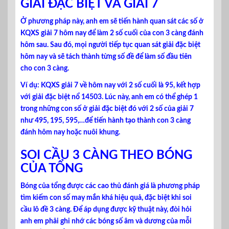
GIẢI ĐẶC BIỆT VÀ GIẢI 7
Ở phương pháp này, anh em sẽ tiến hành quan sát các số ở
KQXS giải 7 hôm nay để làm 2 số cuối của con 3 càng đánh
hôm sau. Sau đó, mọi người tiếp tục quan sát giải đặc biệt
hôm nay và sẽ tách thành từng số đề để làm số đầu tiên
cho con 3 càng.
Ví dụ: KQXS giải 7 về hôm nay với 2 số cuối là 95, kết hợp
với giải đặc biệt nổ 14503. Lúc này, anh em có thể ghép 1
trong những con số ở giải đặc biệt đó với 2 số của giải 7
như 495, 195, 595,…để tiến hành tạo thành con 3 càng
đánh hôm nay hoặc nuôi khung.
SOI CẦU 3 CÀNG THEO BÓNG
CỦA TỔNG
Bóng của tổng được các cao thủ đánh giá là phương pháp
tìm kiếm con số may mắn khá hiệu quả, đặc biệt khi soi
cầu lô đề 3 càng. Để áp dụng được kỹ thuật này, đòi hỏi
anh em phải ghi nhớ các bóng số âm và dương của mỗi