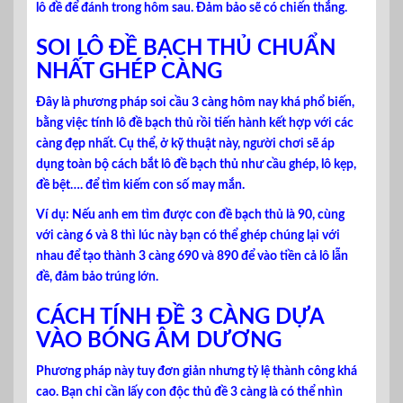
lô đề để đánh trong hôm sau. Đảm bảo sẽ có chiến thắng.
SOI LÔ ĐỀ BẠCH THỦ CHUẨN
NHẤT GHÉP CÀNG
Đây là phương pháp soi cầu 3 càng hôm nay khá phổ biến,
bằng việc tính lô đề bạch thủ rồi tiến hành kết hợp với các
càng đẹp nhất. Cụ thể, ở kỹ thuật này, người chơi sẽ áp
dụng toàn bộ cách bắt lô đề bạch thủ như cầu ghép, lô kẹp,
đề bệt…. để tìm kiếm con số may mắn.
Ví dụ: Nếu anh em tìm được con đề bạch thủ là 90, cùng
với càng 6 và 8 thì lúc này bạn có thể ghép chúng lại với
nhau để tạo thành 3 càng 690 và 890 để vào tiền cả lô lẫn
đề, đảm bảo trúng lớn.
CÁCH TÍNH ĐỀ 3 CÀNG DỰA
VÀO BÓNG ÂM DƯƠNG
Phương pháp này tuy đơn giản nhưng tỷ lệ thành công khá
cao. Bạn chỉ cần lấy con độc thủ đề 3 càng là có thể nhìn