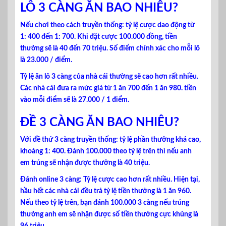
LÔ 3 CÀNG ĂN BAO NHIÊU?
Nếu chơi theo cách truyền thống: tỷ lệ cược dao động từ
1: 400 đến 1: 700. Khi đặt cược 100.000 đồng, tiền
thưởng sẽ là 40 đến 70 triệu. Số điểm chính xác cho mỗi lô
là 23.000 / điểm.
Tỷ lệ ăn lô 3 càng của nhà cái thường sẽ cao hơn rất nhiều.
Các nhà cái đưa ra mức giá từ 1 ăn 700 đến 1 ăn 980. tiền
vào mỗi điểm sẽ là 27.000 / 1 điểm.
ĐỀ 3 CÀNG ĂN BAO NHIÊU?
Với đề thứ 3 càng truyền thống: tỷ lệ phần thưởng khá cao,
khoảng 1: 400. Đánh 100.000 theo tỷ lệ trên thì nếu anh
em trúng sẽ nhận được thưởng là 40 triệu.
Đánh online 3 càng: Tỷ lệ cược cao hơn rất nhiều. Hiện tại,
hầu hết các nhà cái đều trả tỷ lệ tiền thưởng là 1 ăn 960.
Nếu theo tỷ lệ trên, bạn đánh 100.000 3 càng nếu trúng
thưởng anh em sẽ nhận được số tiền thưởng cực khủng là