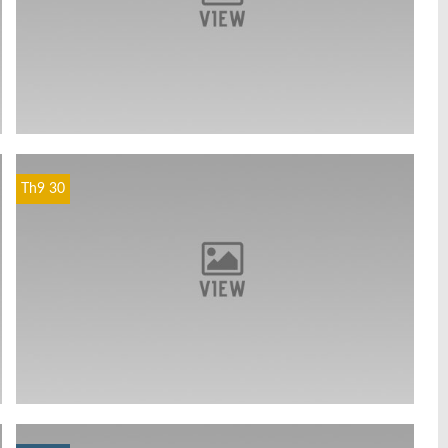
Th9 30