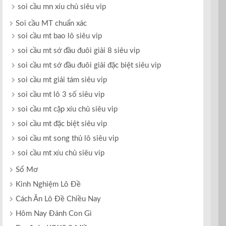
soi cầu mn xíu chủ siêu vip
Soi cầu MT chuẩn xác
soi cầu mt bao lô siêu vip
soi cầu mt sớ đầu đuôi giải 8 siêu vip
soi cầu mt sớ đầu đuôi giải đặc biệt siêu vip
soi cầu mt giải tám siêu vip
soi cầu mt lô 3 số siêu vip
soi cầu mt cặp xíu chủ siêu vip
soi cầu mt đặc biệt siêu vip
soi cầu mt song thủ lô siêu vip
soi cầu mt xíu chủ siêu vip
Sổ Mơ
Kinh Nghiệm Lô Đề
Cách Ăn Lô Đề Chiều Nay
Hôm Nay Đánh Con Gì