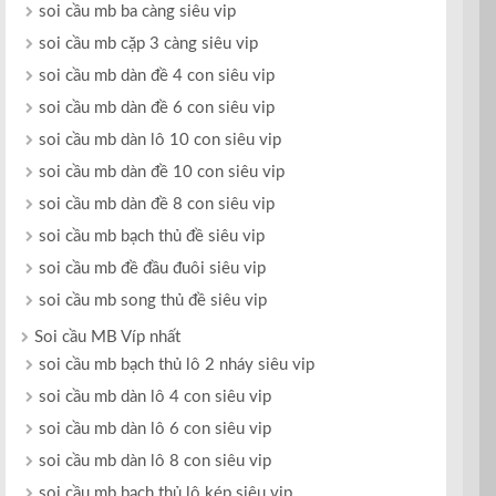
soi cầu mb ba càng siêu vip
soi cầu mb cặp 3 càng siêu vip
soi cầu mb dàn đề 4 con siêu vip
soi cầu mb dàn đề 6 con siêu vip
soi cầu mb dàn lô 10 con siêu vip
soi cầu mb dàn đề 10 con siêu vip
soi cầu mb dàn đề 8 con siêu vip
soi cầu mb bạch thủ đề siêu vip
soi cầu mb đề đầu đuôi siêu vip
soi cầu mb song thủ đề siêu vip
Soi cầu MB Víp nhất
soi cầu mb bạch thủ lô 2 nháy siêu vip
soi cầu mb dàn lô 4 con siêu vip
soi cầu mb dàn lô 6 con siêu vip
soi cầu mb dàn lô 8 con siêu vip
soi cầu mb bạch thủ lô kép siêu vip