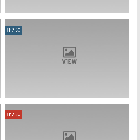
Th9 30
Th9 30