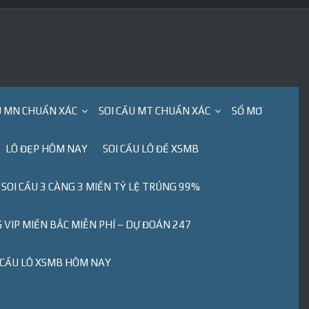
U MN CHUẨN XÁC
SOI CẦU MT CHUẨN XÁC
SỔ MƠ
LÔ ĐẸP HÔM NAY
SOI CẦU LÔ ĐỀ XSMB
SOI CẦU 3 CÀNG 3 MIỀN TỶ LỆ TRÚNG 99%
G VIP MIỀN BẮC MIỄN PHÍ – DỰ ĐOÁN 247
– CẦU LÔ XSMB HÔM NAY