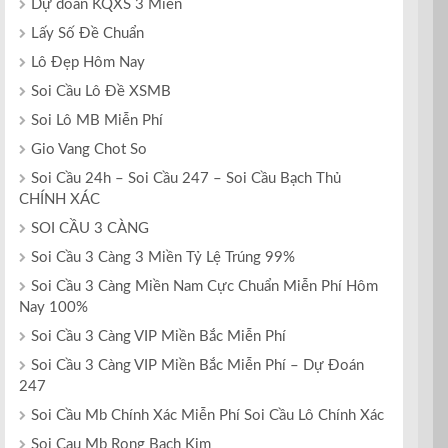
Dự đoán KQXS 3 Miền
Lấy Số Đề Chuẩn
Lô Đẹp Hôm Nay
Soi Cầu Lô Đề XSMB
Soi Lô MB Miễn Phí
Gio Vang Chot So
Soi Cầu 24h – Soi Cầu 247 – Soi Cầu Bạch Thủ
CHÍNH XÁC
SOI CẦU 3 CÀNG
Soi Cầu 3 Càng 3 Miền Tỷ Lệ Trúng 99%
Soi Cầu 3 Càng Miền Nam Cực Chuẩn Miễn Phí Hôm
Nay 100%
Soi Cầu 3 Càng VIP Miền Bắc Miễn Phí
Soi Cầu 3 Càng VIP Miền Bắc Miễn Phí – Dự Đoán
247
Soi Cầu Mb Chính Xác Miễn Phí Soi Cầu Lô Chính Xác
Soi Cau Mb Rong Bach Kim