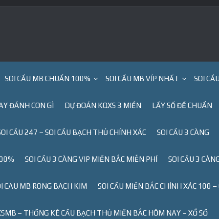
SOI CẦU MB CHUẨN 100%
SOI CẦU MB VÍP NHẤT
SOI CẦ
Y ĐÁNH CON GÌ
DỰ ĐOÁN KQXS 3 MIỀN
LẤY SỐ ĐỀ CHUẨN
SOI CẦU 247 – SOI CẦU BẠCH THỦ CHÍNH XÁC
SOI CẦU 3 CÀNG
100%
SOI CẦU 3 CÀNG VIP MIỀN BẮC MIỄN PHÍ
SOI CẦU 3 CÀN
OI CAU MB RONG BACH KIM
SOI CẦU MIỀN BẮC CHÍNH XÁC 100 
XSMB – THỐNG KÊ CẦU BẠCH THỦ MIỀN BẮC HÔM NAY – XỔ SỐ