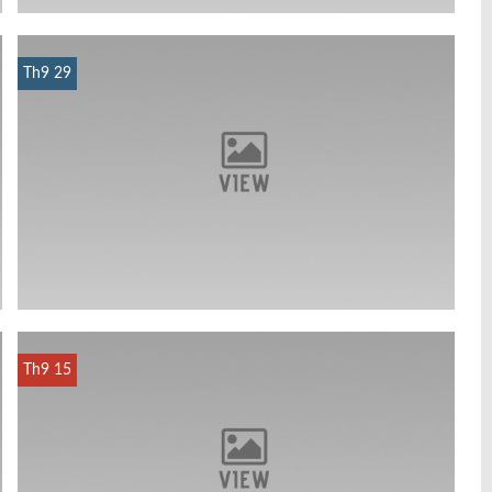
Th9 29
Th9 15