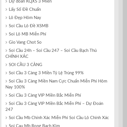
Dự đoán KQXS 3 Miền
Lấy Số Đề Chuẩn
Lô Đẹp Hôm Nay
Soi Cầu Lô Đề XSMB
Soi Lô MB Miễn Phí
Gio Vang Chot So
Soi Cầu 24h – Soi Cầu 247 – Soi Cầu Bạch Thủ
CHÍNH XÁC
SOI CẦU 3 CÀNG
Soi Cầu 3 Càng 3 Miền Tỷ Lệ Trúng 99%
Soi Cầu 3 Càng Miền Nam Cực Chuẩn Miễn Phí Hôm
Nay 100%
Soi Cầu 3 Càng VIP Miền Bắc Miễn Phí
Soi Cầu 3 Càng VIP Miền Bắc Miễn Phí – Dự Đoán
247
Soi Cầu Mb Chính Xác Miễn Phí Soi Cầu Lô Chính Xác
Soi Cau Mb Rong Bach Kim