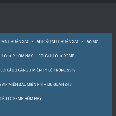
U MN CHUẨN XÁC
SOI CẦU MT CHUẨN XÁC
SỔ MƠ
LÔ ĐẸP HÔM NAY
SOI CẦU LÔ ĐỀ XSMB
SOI CẦU 3 CÀNG 3 MIỀN TỶ LỆ TRÚNG 99%
G VIP MIỀN BẮC MIỄN PHÍ – DỰ ĐOÁN 247
– CẦU LÔ XSMB HÔM NAY