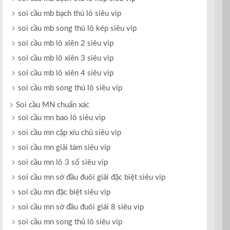
soi cầu mb bạch thủ lô siêu vip
soi cầu mb song thủ lô kép siêu vip
soi cầu mb lô xiên 2 siêu vip
soi cầu mb lô xiên 3 siêu vip
soi cầu mb lô xiên 4 siêu vip
soi cầu mb song thủ lô siêu vip
Soi cầu MN chuẩn xác
soi cầu mn bao lô siêu vip
soi cầu mn cặp xíu chủ siêu vip
soi cầu mn giải tám siêu vip
soi cầu mn lô 3 số siêu vip
soi cầu mn sớ đầu đuôi giải đặc biệt siêu vip
soi cầu mn đặc biệt siêu vip
soi cầu mn sớ đầu đuôi giải 8 siêu vip
soi cầu mn song thủ lô siêu vip