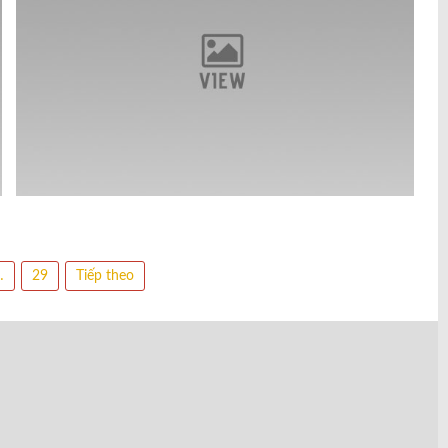
…
29
Tiếp theo