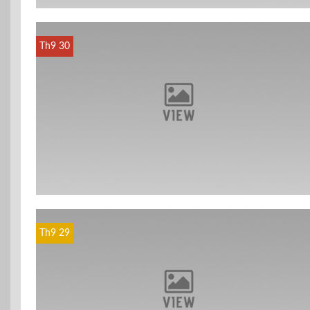
Th9 30
Th9 29