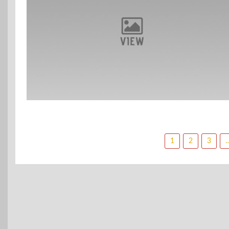
Phân
1
2
3
trang
bài
viết