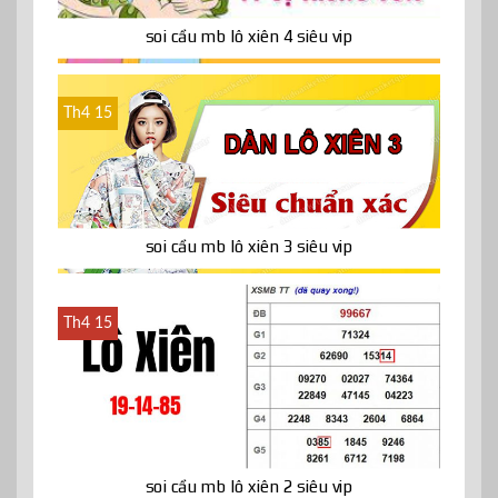
soi cầu mb lô xiên 4 siêu vip
Th4 15
soi cầu mb lô xiên 3 siêu vip
Th4 15
soi cầu mb lô xiên 2 siêu vip