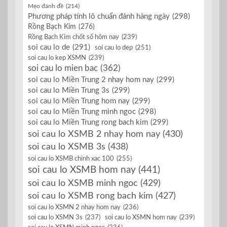
Mẹo đánh đề
(214)
Phương pháp tính lô chuẩn đánh hàng ngày
(298)
Rồng Bạch Kim
(276)
Rồng Bạch Kim chốt số hôm nay
(239)
soi cau lo de
(291)
soi cau lo dep
(251)
soi cau lo kep XSMN
(239)
soi cau lo mien bac
(362)
soi cau lo Miền Trung 2 nhay hom nay
(299)
soi cau lo Miền Trung 3s
(299)
soi cau lo Miền Trung hom nay
(299)
soi cau lo Miền Trung minh ngoc
(298)
soi cau lo Miền Trung rong bach kim
(299)
soi cau lo XSMB 2 nhay hom nay
(430)
soi cau lo XSMB 3s
(438)
soi cau lo XSMB chinh xac 100
(255)
soi cau lo XSMB hom nay
(441)
soi cau lo XSMB minh ngoc
(429)
soi cau lo XSMB rong bach kim
(427)
soi cau lo XSMN 2 nhay hom nay
(236)
soi cau lo XSMN 3s
(237)
soi cau lo XSMN hom nay
(239)