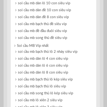
soi cầu mb dàn lô 10 con siêu vip
soi cầu mb dàn đề 10 con siêu vip
soi cầu mb dàn đề 8 con siêu vip
soi cầu mb bạch thủ đề siêu vip
soi cầu mb đề đầu đuôi siêu vip
soi cầu mb song thủ đề siêu vip
Soi cầu MB Víp nhất
soi cầu mb bạch thủ lô 2 nháy siêu vip
soi cầu mb dàn lô 4 con siêu vip
soi cầu mb dàn lô 6 con siêu vip
soi cầu mb dàn lô 8 con siêu vip
soi cầu mb bạch thủ lô kép siêu vip
soi cầu mb bạch thủ lô siêu vip
soi cầu mb song thủ lô kép siêu vip
soi cầu mb lô xiên 2 siêu vip