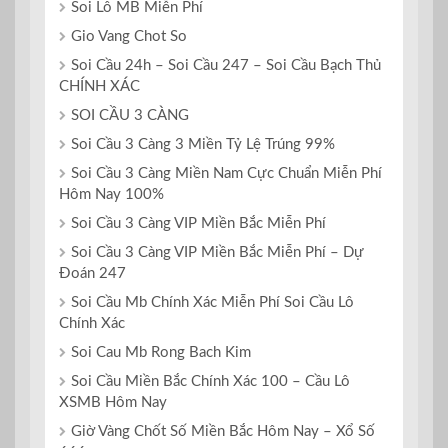
Soi Lô MB Miễn Phí
Gio Vang Chot So
Soi Cầu 24h – Soi Cầu 247 – Soi Cầu Bạch Thủ
CHÍNH XÁC
SOI CẦU 3 CÀNG
Soi Cầu 3 Càng 3 Miền Tỷ Lệ Trúng 99%
Soi Cầu 3 Càng Miền Nam Cực Chuẩn Miễn Phí
Hôm Nay 100%
Soi Cầu 3 Càng VIP Miền Bắc Miễn Phí
Soi Cầu 3 Càng VIP Miền Bắc Miễn Phí – Dự
Đoán 247
Soi Cầu Mb Chính Xác Miễn Phí Soi Cầu Lô
Chính Xác
Soi Cau Mb Rong Bach Kim
Soi Cầu Miền Bắc Chính Xác 100 – Cầu Lô
XSMB Hôm Nay
Giờ Vàng Chốt Số Miền Bắc Hôm Nay – Xổ Số