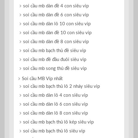
soi cầu mb dàn đề 4 con siêu vip
soi cầu mb dàn đề 6 con siêu vip
soi cầu mb dàn lô 10 con siêu vip
soi cầu mb dàn đề 10 con siêu vip
soi cầu mb dàn đề 8 con siêu vip
soi cầu mb bạch thủ đề siêu vip
soi cầu mb đề đầu đuôi siêu vip
soi cầu mb song thủ đề siêu vip
Soi cầu MB Víp nhất
soi cầu mb bạch thủ lô 2 nháy siêu vip
soi cầu mb dàn lô 4 con siêu vip
soi cầu mb dàn lô 6 con siêu vip
soi cầu mb dàn lô 8 con siêu vip
soi cầu mb bạch thủ lô kép siêu vip
soi cầu mb bạch thủ lô siêu vip