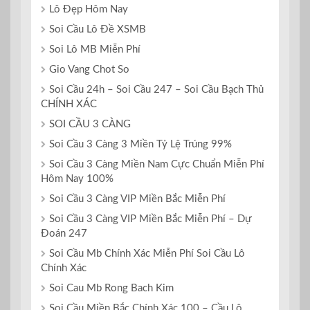
Lô Đẹp Hôm Nay
Soi Cầu Lô Đề XSMB
Soi Lô MB Miễn Phí
Gio Vang Chot So
Soi Cầu 24h – Soi Cầu 247 – Soi Cầu Bạch Thủ
CHÍNH XÁC
SOI CẦU 3 CÀNG
Soi Cầu 3 Càng 3 Miền Tỷ Lệ Trúng 99%
Soi Cầu 3 Càng Miền Nam Cực Chuẩn Miễn Phí
Hôm Nay 100%
Soi Cầu 3 Càng VIP Miền Bắc Miễn Phí
Soi Cầu 3 Càng VIP Miền Bắc Miễn Phí – Dự
Đoán 247
Soi Cầu Mb Chính Xác Miễn Phí Soi Cầu Lô
Chính Xác
Soi Cau Mb Rong Bach Kim
Soi Cầu Miền Bắc Chính Xác 100 – Cầu Lô