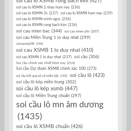
soi cau lo XSMB rong bach kim
(427)
soi cau lo XSMN 2 nhay hom nay
(236)
soi cau lo XSMN 3s
(237)
soi cau lo XSMN hom nay
(239)
soi cau lo XSMN minh ngoc
(236)
soi cau lo XSMN rong bach kim
(236)
soi cau mien bac
(344)
soi cau mien phi
(207)
soi cau Miền Trung 1 lo duy nhat
(299)
soicauvip24h
(196)
soi cau XSMB 1 lo duy nhat
(410)
soi cầu
(306)
soi cau XSMN 1 lo duy nhat
(237)
Soi cầu chính xác nhất hôm nay
(214)
Soi cầu Dự đoán XSMB chính xác 100
(273)
soi cầu lô
(423)
soi cầu kết quả xổ số miền bắc
(192)
soi cầu lô kép miền trung
(302)
soi cầu lô kép xsmb
(447)
soi cầu lô Miền Trung chuẩn
(297)
soi cầu lô mn âm dương
(1435)
soi cầu lô XSMB chuẩn
(426)