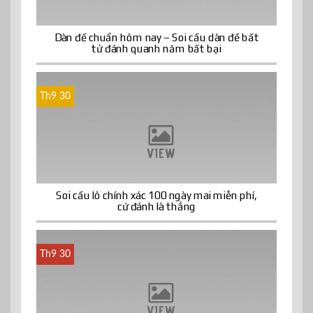
Dàn đề chuẩn hôm nay – Soi cầu dàn đề bất
tử đánh quanh năm bất bại
Th9 30
Soi cầu lô chính xác 100 ngày mai miễn phí,
cứ đánh là thắng
Th9 30