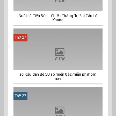
Nuôi Lô Tiếp Sức – Chiến Thắng Từ Soi Cầu Lô
Khung
Th9 27
soi cầu dàn đề 50 số miền bắc miễn phí hôm
nay
Th9 27