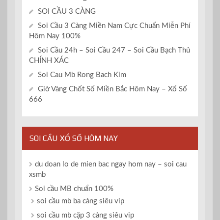
SOI CẦU 3 CÀNG
Soi Cầu 3 Càng Miền Nam Cực Chuẩn Miễn Phí
Hôm Nay 100%
Soi Cầu 24h – Soi Cầu 247 – Soi Cầu Bạch Thủ
CHÍNH XÁC
Soi Cau Mb Rong Bach Kim
Giờ Vàng Chốt Số Miền Bắc Hôm Nay – Xổ Số
666
SOI CẦU XỔ SỐ HÔM NAY
du doan lo de mien bac ngay hom nay – soi cau
xsmb
Soi cầu MB chuẩn 100%
soi cầu mb ba càng siêu vip
soi cầu mb cặp 3 càng siêu vip