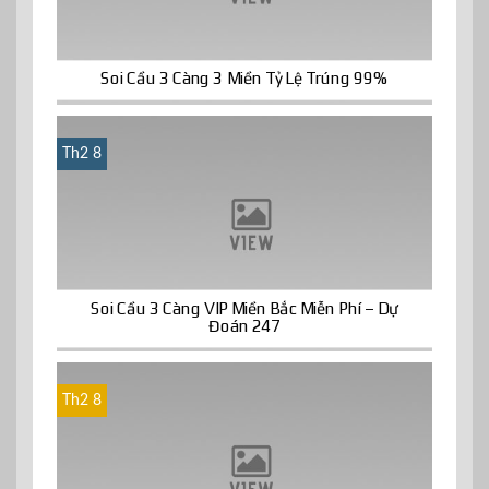
Soi Cầu 3 Càng 3 Miền Tỷ Lệ Trúng 99%
Th2 8
Soi Cầu 3 Càng VIP Miền Bắc Miễn Phí – Dự
Đoán 247
Th2 8