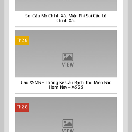
Soi Cầu Mb Chính Xác Miễn Phí Soi Cầu Lô
Chính Xác
Th2 8
Cau XSMB – Thống Kê Cầu Bạch Thủ Miền Bắc
Hôm Nay – Xổ Số
Th2 8