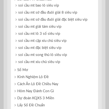
soi cầu mt bao lô siêu vip
soi cầu mt sớ đầu đuôi giải 8 siêu vip
soi cầu mt sớ đầu đuôi giải đặc biệt siêu vip
soi cầu mt giải tám siêu vip
soi cầu mt lô 3 số siêu vip
soi cầu mt cặp xíu chủ siêu vip
soi cầu mt đặc biệt siêu vip
soi cầu mt song thủ lô siêu vip
soi cầu mt xíu chủ siêu vip
Sổ Mơ
Kinh Nghiệm Lô Đề
Cách Ăn Lô Đề Chiều Nay
Hôm Nay Đánh Con Gì
Dự đoán KQXS 3 Miền
Lấy Số Đề Chuẩn