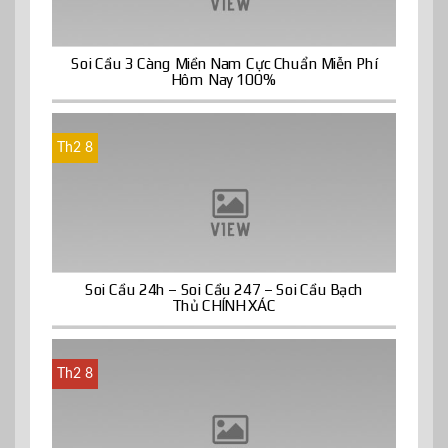
Soi Cầu 3 Càng Miền Nam Cực Chuẩn Miễn Phí
Hôm Nay 100%
Th2 8
Soi Cầu 24h – Soi Cầu 247 – Soi Cầu Bạch
Thủ CHÍNH XÁC
Th2 8