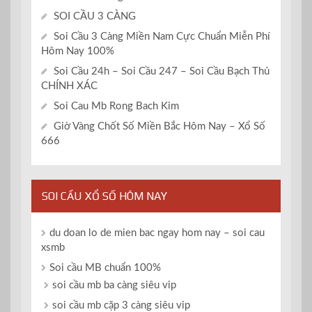
SOI CẦU 3 CÀNG
Soi Cầu 3 Càng Miền Nam Cực Chuẩn Miễn Phí
Hôm Nay 100%
Soi Cầu 24h – Soi Cầu 247 – Soi Cầu Bạch Thủ
CHÍNH XÁC
Soi Cau Mb Rong Bach Kim
Giờ Vàng Chốt Số Miền Bắc Hôm Nay – Xổ Số
666
SOI CẦU XỔ SỐ HÔM NAY
du doan lo de mien bac ngay hom nay – soi cau
xsmb
Soi cầu MB chuẩn 100%
soi cầu mb ba càng siêu vip
soi cầu mb cặp 3 càng siêu vip