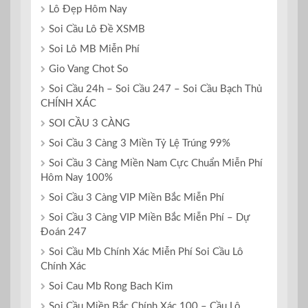
Lô Đẹp Hôm Nay
Soi Cầu Lô Đề XSMB
Soi Lô MB Miễn Phí
Gio Vang Chot So
Soi Cầu 24h – Soi Cầu 247 – Soi Cầu Bạch Thủ
CHÍNH XÁC
SOI CẦU 3 CÀNG
Soi Cầu 3 Càng 3 Miền Tỷ Lệ Trúng 99%
Soi Cầu 3 Càng Miền Nam Cực Chuẩn Miễn Phí
Hôm Nay 100%
Soi Cầu 3 Càng VIP Miền Bắc Miễn Phí
Soi Cầu 3 Càng VIP Miền Bắc Miễn Phí – Dự
Đoán 247
Soi Cầu Mb Chính Xác Miễn Phí Soi Cầu Lô
Chính Xác
Soi Cau Mb Rong Bach Kim
Soi Cầu Miền Bắc Chính Xác 100 – Cầu Lô