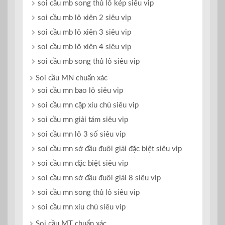
soi cầu mb song thủ lô kép siêu vip
soi cầu mb lô xiên 2 siêu vip
soi cầu mb lô xiên 3 siêu vip
soi cầu mb lô xiên 4 siêu vip
soi cầu mb song thủ lô siêu vip
Soi cầu MN chuẩn xác
soi cầu mn bao lô siêu vip
soi cầu mn cặp xíu chủ siêu vip
soi cầu mn giải tám siêu vip
soi cầu mn lô 3 số siêu vip
soi cầu mn sớ đầu đuôi giải đặc biệt siêu vip
soi cầu mn đặc biệt siêu vip
soi cầu mn sớ đầu đuôi giải 8 siêu vip
soi cầu mn song thủ lô siêu vip
soi cầu mn xíu chủ siêu vip
Soi cầu MT chuẩn xác