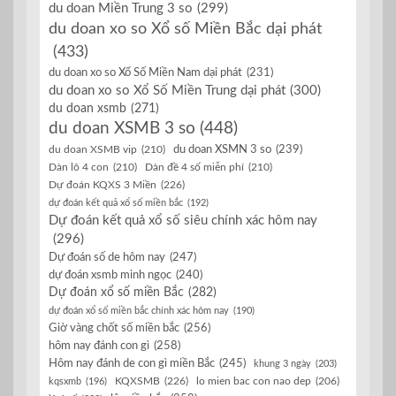
du doan Miền Trung 3 so
(299)
du doan xo so Xổ số Miền Bắc dại phát
(433)
du doan xo so Xổ Số Miền Nam dại phát
(231)
du doan xo so Xổ Số Miền Trung dại phát
(300)
du doan xsmb
(271)
du doan XSMB 3 so
(448)
du doan XSMN 3 so
(239)
du doan XSMB vip
(210)
Dàn lô 4 con
(210)
Dàn đề 4 số miễn phí
(210)
Dự đoán KQXS 3 Miền
(226)
dự đoán kết quả xổ số miền bắc
(192)
Dự đoán kết quả xổ số siêu chính xác hôm nay
(296)
Dự đoán số de hôm nay
(247)
dự đoán xsmb minh ngọc
(240)
Dự đoán xổ số miền Bắc
(282)
dự đoán xổ số miền bắc chính xác hôm nay
(190)
Giờ vàng chốt số miền bắc
(256)
hôm nay đánh con gì
(258)
Hôm nay đánh de con gì miền Bắc
(245)
khung 3 ngày
(203)
KQXSMB
(226)
kqsxmb
(196)
lo mien bac con nao dep
(206)