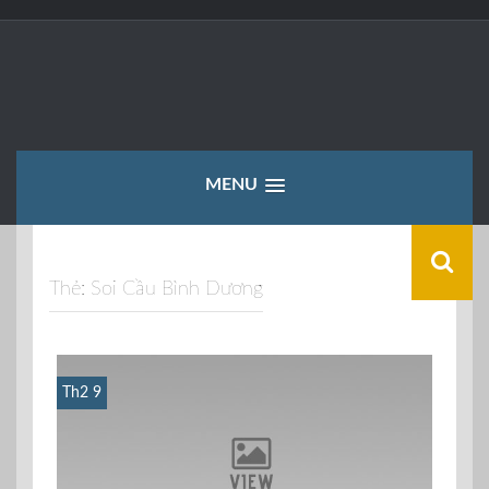
Skip
to
content
MENU
Thẻ:
Soi Cầu Bình Dương
Th2 9