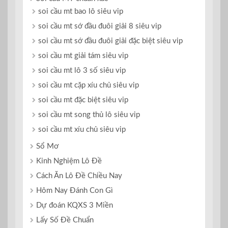
soi cầu mt bao lô siêu vip
soi cầu mt sớ đầu đuôi giải 8 siêu vip
soi cầu mt sớ đầu đuôi giải đặc biệt siêu vip
soi cầu mt giải tám siêu vip
soi cầu mt lô 3 số siêu vip
soi cầu mt cặp xíu chủ siêu vip
soi cầu mt đặc biệt siêu vip
soi cầu mt song thủ lô siêu vip
soi cầu mt xíu chủ siêu vip
Sổ Mơ
Kinh Nghiệm Lô Đề
Cách Ăn Lô Đề Chiều Nay
Hôm Nay Đánh Con Gì
Dự đoán KQXS 3 Miền
Lấy Số Đề Chuẩn