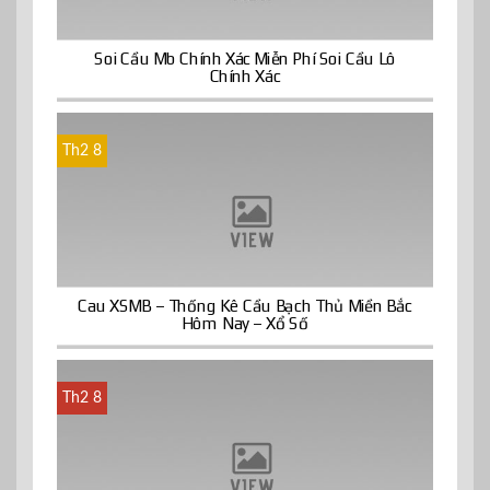
Soi Cầu Mb Chính Xác Miễn Phí Soi Cầu Lô
Chính Xác
Th2 8
Cau XSMB – Thống Kê Cầu Bạch Thủ Miền Bắc
Hôm Nay – Xổ Số
Th2 8