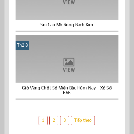
Soi Cau Mb Rong Bach Kim
Th2 8
Giờ Vàng Chốt Số Miền Bắc Hôm Nay – Xổ Số
666
Phân
1
2
3
Tiếp theo
trang