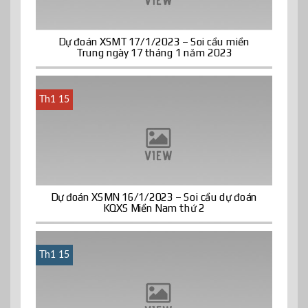
Dự đoán XSMT 17/1/2023 – Soi cầu miền
Trung ngày 17 tháng 1 năm 2023
Th1 15
Dự đoán XSMN 16/1/2023 – Soi cầu dự đoán
KQXS Miền Nam thứ 2
Th1 15