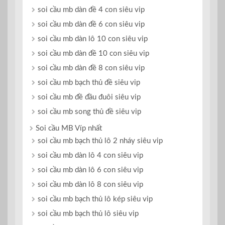
soi cầu mb dàn đề 4 con siêu vip
soi cầu mb dàn đề 6 con siêu vip
soi cầu mb dàn lô 10 con siêu vip
soi cầu mb dàn đề 10 con siêu vip
soi cầu mb dàn đề 8 con siêu vip
soi cầu mb bạch thủ đề siêu vip
soi cầu mb đề đầu đuôi siêu vip
soi cầu mb song thủ đề siêu vip
Soi cầu MB Víp nhất
soi cầu mb bạch thủ lô 2 nháy siêu vip
soi cầu mb dàn lô 4 con siêu vip
soi cầu mb dàn lô 6 con siêu vip
soi cầu mb dàn lô 8 con siêu vip
soi cầu mb bạch thủ lô kép siêu vip
soi cầu mb bạch thủ lô siêu vip