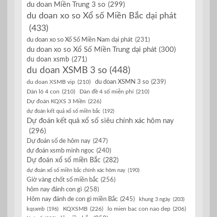
du doan Miền Trung 3 so
(299)
du doan xo so Xổ số Miền Bắc dại phát
(433)
du doan xo so Xổ Số Miền Nam dại phát
(231)
du doan xo so Xổ Số Miền Trung dại phát
(300)
du doan xsmb
(271)
du doan XSMB 3 so
(448)
du doan XSMN 3 so
(239)
du doan XSMB vip
(210)
Dàn lô 4 con
(210)
Dàn đề 4 số miễn phí
(210)
Dự đoán KQXS 3 Miền
(226)
dự đoán kết quả xổ số miền bắc
(192)
Dự đoán kết quả xổ số siêu chính xác hôm nay
(296)
Dự đoán số de hôm nay
(247)
dự đoán xsmb minh ngọc
(240)
Dự đoán xổ số miền Bắc
(282)
dự đoán xổ số miền bắc chính xác hôm nay
(190)
Giờ vàng chốt số miền bắc
(256)
hôm nay đánh con gì
(258)
Hôm nay đánh de con gì miền Bắc
(245)
khung 3 ngày
(203)
KQXSMB
(226)
kqsxmb
(196)
lo mien bac con nao dep
(206)