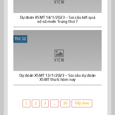
Dự đoán XSMT 14/1/2023 – Soi cầu kết quả
xổ số miền Trung thứ 7
Th1 12
Dự đoán XSMT 13/1/2023 – Soi cầu dự đoán
XSMT thứ 6 hôm nay
Phân
1
2
3
…
30
Tiếp theo
trang