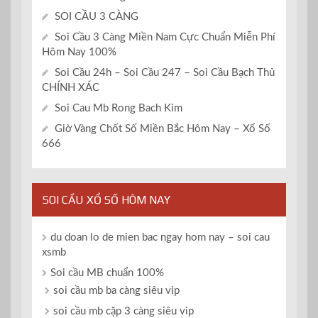
SOI CẦU 3 CÀNG
Soi Cầu 3 Càng Miền Nam Cực Chuẩn Miễn Phí
Hôm Nay 100%
Soi Cầu 24h – Soi Cầu 247 – Soi Cầu Bạch Thủ
CHÍNH XÁC
Soi Cau Mb Rong Bach Kim
Giờ Vàng Chốt Số Miền Bắc Hôm Nay – Xổ Số
666
SOI CẦU XỔ SỐ HÔM NAY
du doan lo de mien bac ngay hom nay – soi cau
xsmb
Soi cầu MB chuẩn 100%
soi cầu mb ba càng siêu vip
soi cầu mb cặp 3 càng siêu vip