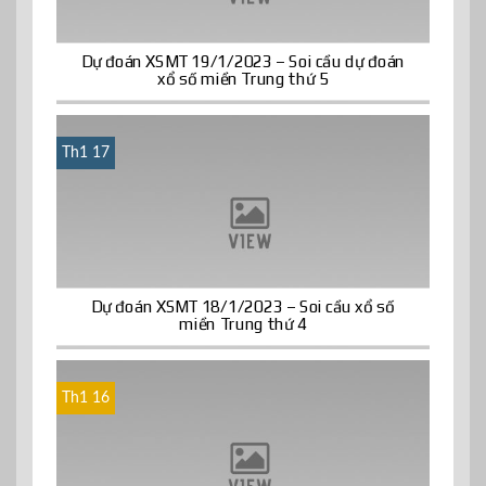
Dự đoán XSMT 19/1/2023 – Soi cầu dự đoán
xổ số miền Trung thứ 5
Th1 17
Dự đoán XSMT 18/1/2023 – Soi cầu xổ số
miền Trung thứ 4
Th1 16