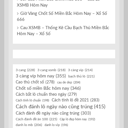
XSMB Hôm Nay
Giờ Vàng Chốt Số Miền Bắc Hôm Nay – Xổ Số
666
Cau XSMB – Thống Kê Cầu Bạch Thủ Miền Bắc
Hôm Nay – Xổ Số
3 cang
(228)
3 cang xsmb
(218)
3 càng vip
(214)
3 càng víp hôm nay
(355)
bạch thủ lô
(221)
Cao thủ chốt số
(278)
cau de dep
(204)
Chốt số miền Bắc hôm nay
(346)
Cách bắt lô chuẩn theo ngày
(279)
Cách tính lô đề 2021
(283)
Cách tính lô chuẩn
(198)
Cách đánh lô ngày nào cũng trúng
(415)
Cách đánh đề ngày nào cũng trúng
(303)
Cách đánh đề ăn 100
(225)
Cặp lô đẹp hôm nay
(192)
danh lo mb
(206)
danh lo vip
(196)