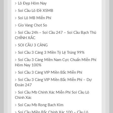
Lô Đẹp Hôm Nay
Soi Cầu Lô Đề XSMB
Soi Lô MB Miễn Phí
Gio Vang Chot So
Soi Cầu 24h – Soi Cầu 247 – Soi Cầu Bạch Thủ
CHÍNH XÁC
SOI CẦU 3 CÀNG
Soi Cầu 3 Càng 3 Miền Tỷ Lệ Trúng 99%
Soi Cầu 3 Càng Miền Nam Cực Chuẩn Miễn Phí
Hôm Nay 100%
Soi Cầu 3 Càng VIP Miền Bắc Miễn Phí
Soi Cầu 3 Càng VIP Miền Bắc Miễn Phí – Dự
Đoán 247
Soi Cầu Mb Chính Xác Miễn Phí Soi Cầu Lô
Chính Xác
Soi Cau Mb Rong Bach Kim
Soi Cầu Miền Bắc Chính Xác 100 – Cầu Lô