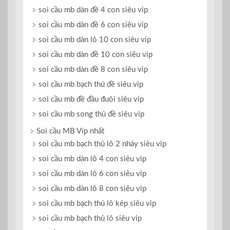
soi cầu mb dàn đề 4 con siêu vip
soi cầu mb dàn đề 6 con siêu vip
soi cầu mb dàn lô 10 con siêu vip
soi cầu mb dàn đề 10 con siêu vip
soi cầu mb dàn đề 8 con siêu vip
soi cầu mb bạch thủ đề siêu vip
soi cầu mb đề đầu đuôi siêu vip
soi cầu mb song thủ đề siêu vip
Soi cầu MB Víp nhất
soi cầu mb bạch thủ lô 2 nháy siêu vip
soi cầu mb dàn lô 4 con siêu vip
soi cầu mb dàn lô 6 con siêu vip
soi cầu mb dàn lô 8 con siêu vip
soi cầu mb bạch thủ lô kép siêu vip
soi cầu mb bạch thủ lô siêu vip