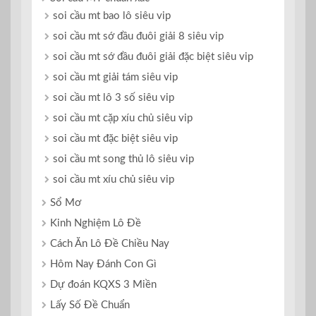
soi cầu mt bao lô siêu vip
soi cầu mt sớ đầu đuôi giải 8 siêu vip
soi cầu mt sớ đầu đuôi giải đặc biệt siêu vip
soi cầu mt giải tám siêu vip
soi cầu mt lô 3 số siêu vip
soi cầu mt cặp xíu chủ siêu vip
soi cầu mt đặc biệt siêu vip
soi cầu mt song thủ lô siêu vip
soi cầu mt xíu chủ siêu vip
Sổ Mơ
Kinh Nghiệm Lô Đề
Cách Ăn Lô Đề Chiều Nay
Hôm Nay Đánh Con Gì
Dự đoán KQXS 3 Miền
Lấy Số Đề Chuẩn