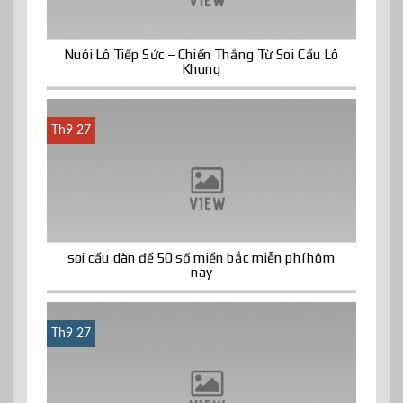
Nuôi Lô Tiếp Sức – Chiến Thắng Từ Soi Cầu Lô
Khung
Th9 27
soi cầu dàn đề 50 số miền bắc miễn phí hôm
nay
Th9 27