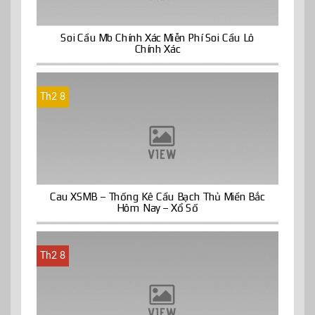
Soi Cầu Mb Chính Xác Miễn Phí Soi Cầu Lô
Chính Xác
Th2 8
Cau XSMB – Thống Kê Cầu Bạch Thủ Miền Bắc
Hôm Nay – Xổ Số
Th2 8