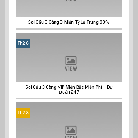
Soi Cầu 3 Càng 3 Miền Tỷ Lệ Trúng 99%
Th2 8
Soi Cầu 3 Càng VIP Miền Bắc Miễn Phí – Dự
Đoán 247
Th2 8