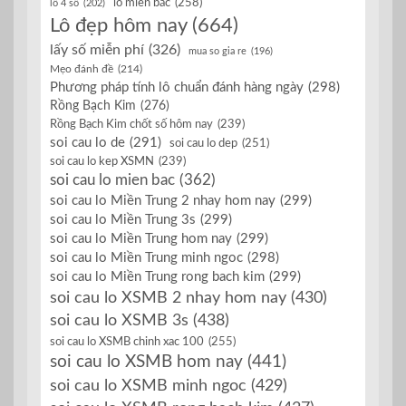
lô miền bắc
(258)
lô 4 số
(202)
Lô đẹp hôm nay
(664)
lấy số miễn phí
(326)
mua so gia re
(196)
Mẹo đánh đề
(214)
Phương pháp tính lô chuẩn đánh hàng ngày
(298)
Rồng Bạch Kim
(276)
Rồng Bạch Kim chốt số hôm nay
(239)
soi cau lo de
(291)
soi cau lo dep
(251)
soi cau lo kep XSMN
(239)
soi cau lo mien bac
(362)
soi cau lo Miền Trung 2 nhay hom nay
(299)
soi cau lo Miền Trung 3s
(299)
soi cau lo Miền Trung hom nay
(299)
soi cau lo Miền Trung minh ngoc
(298)
soi cau lo Miền Trung rong bach kim
(299)
soi cau lo XSMB 2 nhay hom nay
(430)
soi cau lo XSMB 3s
(438)
soi cau lo XSMB chinh xac 100
(255)
soi cau lo XSMB hom nay
(441)
soi cau lo XSMB minh ngoc
(429)