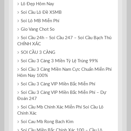
Lô Đẹp Hôm Nay
Soi Cầu Lô Đề XSMB
Soi Lô MB Miễn Phí
Gio Vang Chot So
Soi Cầu 24h – Soi Cầu 247 – Soi Cầu Bạch Thủ
CHÍNH XÁC
SOI CẦU 3 CÀNG
Soi Cầu 3 Càng 3 Miền Tỷ Lệ Trúng 99%
Soi Cầu 3 Càng Miền Nam Cực Chuẩn Miễn Phí
Hôm Nay 100%
Soi Cầu 3 Càng VIP Miền Bắc Miễn Phí
Soi Cầu 3 Càng VIP Miền Bắc Miễn Phí – Dự
Đoán 247
Soi Cầu Mb Chính Xác Miễn Phí Soi Cầu Lô
Chính Xác
Soi Cau Mb Rong Bach Kim
Soi Cầu Miền Bắc Chính Xác 100 – Cầu Lô