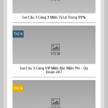
Soi Cầu 3 Càng 3 Miền Tỷ Lệ Trúng 99%
Th2 8
Soi Cầu 3 Càng VIP Miền Bắc Miễn Phí – Dự
Đoán 247
Th2 8