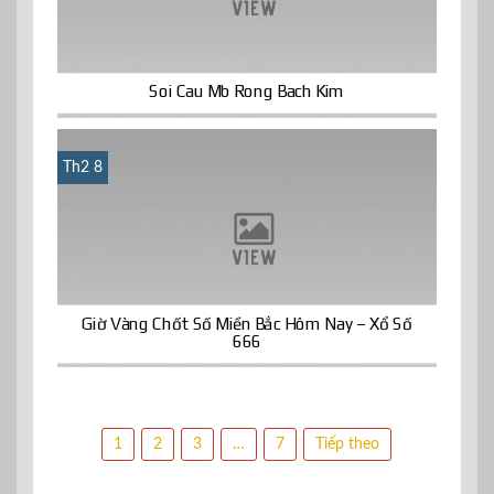
Soi Cau Mb Rong Bach Kim
Th2 8
Giờ Vàng Chốt Số Miền Bắc Hôm Nay – Xổ Số
666
Phân
1
2
3
…
7
Tiếp theo
trang