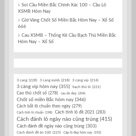
Soi Cầu Miền Bắc Chính Xác 100 – Cầu Lô
XSMB Hôm Nay
Giờ Vàng Chốt Số Miền Bắc Hôm Nay – Xổ Số
666
Cau XSMB – Thống Kê Cầu Bạch Thủ Miền Bắc
Hôm Nay – Xổ Số
3 cang
(228)
3 cang xsmb
(218)
3 càng vip
(214)
3 càng víp hôm nay
(355)
bạch thủ lô
(221)
Cao thủ chốt số
(278)
cau de dep
(204)
Chốt số miền Bắc hôm nay
(346)
Cách bắt lô chuẩn theo ngày
(279)
Cách tính lô đề 2021
(283)
Cách tính lô chuẩn
(198)
Cách đánh lô ngày nào cũng trúng
(415)
Cách đánh đề ngày nào cũng trúng
(303)
Cách đánh đề ăn 100
(225)
Cặp lô đẹp hôm nay
(192)