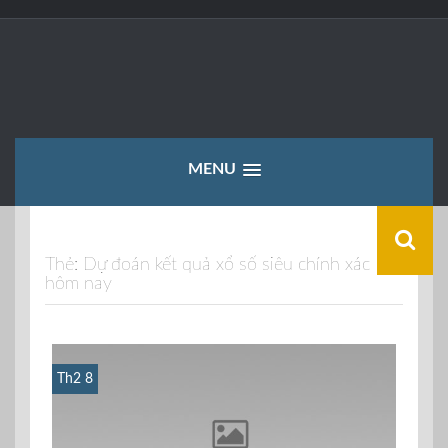
Skip
to
content
MENU
Thẻ:
Dự đoán kết quả xổ số siêu chính xác
hôm nay
Th2 8