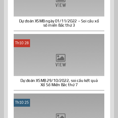
Dự đoán XSMB ngày 01/11/2022 – Soi cầu xổ
số miền Bắc thứ 3
Th10 28
Dự đoán XSMB 29/10/2022, soi cầu kết quả
Xổ Số Miền Bắc thứ 7
Th10 25