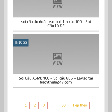
soi cầu dự đoán xsmb chính xác 100 – Soi
Cầu Lô Đề
Th10 22
Soi Cầu XSMB 100 – Soi cầu 666 – Lấy số tại
bachthulo247.com
Phân
1
2
3
…
30
Tiếp theo