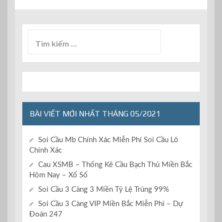
trang
bài
viết
Tìm
kiếm
cho:
BÀI VIẾT MỚI NHẤT THÁNG 05/2021
Soi Cầu Mb Chính Xác Miễn Phí Soi Cầu Lô
Chính Xác
Cau XSMB – Thống Kê Cầu Bạch Thủ Miền Bắc
Hôm Nay – Xổ Số
Soi Cầu 3 Càng 3 Miền Tỷ Lệ Trúng 99%
Soi Cầu 3 Càng VIP Miền Bắc Miễn Phí – Dự
Đoán 247