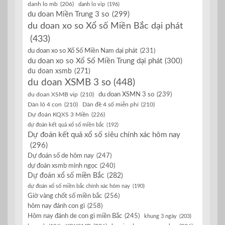
danh lo mb
(206)
danh lo vip
(196)
du doan Miền Trung 3 so
(299)
du doan xo so Xổ số Miền Bắc dại phát
(433)
du doan xo so Xổ Số Miền Nam dại phát
(231)
du doan xo so Xổ Số Miền Trung dại phát
(300)
du doan xsmb
(271)
du doan XSMB 3 so
(448)
du doan XSMN 3 so
(239)
du doan XSMB vip
(210)
Dàn lô 4 con
(210)
Dàn đề 4 số miễn phí
(210)
Dự đoán KQXS 3 Miền
(226)
dự đoán kết quả xổ số miền bắc
(192)
Dự đoán kết quả xổ số siêu chính xác hôm nay
(296)
Dự đoán số de hôm nay
(247)
dự đoán xsmb minh ngọc
(240)
Dự đoán xổ số miền Bắc
(282)
dự đoán xổ số miền bắc chính xác hôm nay
(190)
Giờ vàng chốt số miền bắc
(256)
hôm nay đánh con gì
(258)
Hôm nay đánh de con gì miền Bắc
(245)
khung 3 ngày
(203)