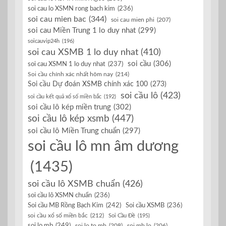
soi cau lo XSMN rong bach kim
(236)
soi cau mien bac
(344)
soi cau mien phi
(207)
soi cau Miền Trung 1 lo duy nhat
(299)
soicauvip24h
(196)
soi cau XSMB 1 lo duy nhat
(410)
soi cầu
(306)
soi cau XSMN 1 lo duy nhat
(237)
Soi cầu chính xác nhất hôm nay
(214)
Soi cầu Dự đoán XSMB chính xác 100
(273)
soi cầu lô
(423)
soi cầu kết quả xổ số miền bắc
(192)
soi cầu lô kép miền trung
(302)
soi cầu lô kép xsmb
(447)
soi cầu lô Miền Trung chuẩn
(297)
soi cầu lô mn âm dương
(1435)
soi cầu lô XSMB chuẩn
(426)
soi cầu lô XSMN chuẩn
(236)
Soi cầu MB Rồng Bạch Kim
(242)
Soi cầu XSMB
(236)
soi cầu xổ số miền bắc
(212)
Soi Cầu Đề
(195)
soi lo mb
(249)
soi lo to mb
(208)
soi mb lo
(206)