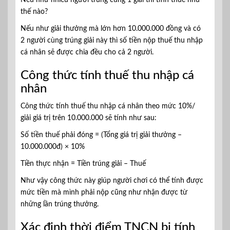
Nếu như nhiều người trúng cùng 1 giải thì tính thuế như
thế nào?
Nếu như giải thưởng mà lớn hơn 10.000.000 đồng và có
2 người cùng trúng giải này thì số tiền nộp thuế thu nhập
cá nhân sẽ được chia đều cho cả 2 người.
Công thức tính thuế thu nhập cá
nhân
Công thức tính thuế thu nhập cá nhân theo mức 10%/
giải giá trị trên 10.000.000 sẽ tính như sau:
Số tiền thuế phải đóng = (Tổng giá trị giải thưởng –
10.000.000đ) × 10%
Tiền thực nhận = Tiền trúng giải – Thuế
Như vậy công thức này giúp người chơi có thể tính được
mức tiền mà mình phải nộp cũng như nhận được từ
những lần trúng thưởng.
Xác định thời điểm TNCN bị tính