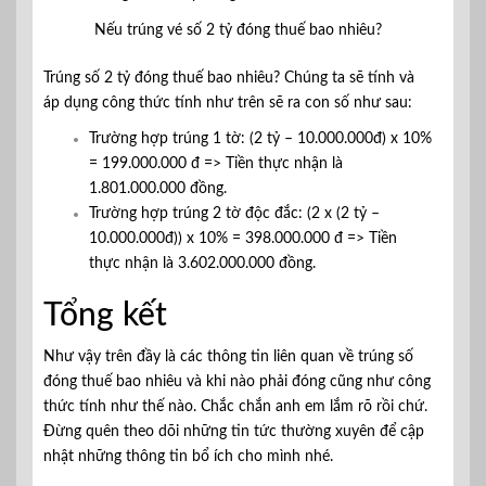
Nếu trúng vé số 2 tỷ đóng thuế bao nhiêu?
Trúng số 2 tỷ đóng thuế bao nhiêu? Chúng ta sẽ tính và
áp dụng công thức tính như trên sẽ ra con số như sau:
Trường hợp trúng 1 tờ: (2 tỷ – 10.000.000đ) x 10%
= 199.000.000 đ => Tiền thực nhận là
1.801.000.000 đồng.
Trường hợp trúng 2 tờ độc đắc: (2 x (2 tỷ –
10.000.000đ)) x 10% = 398.000.000 đ => Tiền
thực nhận là 3.602.000.000 đồng.
Tổng kết
Như vậy trên đầy là các thông tin liên quan về trúng số
đóng thuế bao nhiêu và khi nào phải đóng cũng như công
thức tính như thế nào. Chắc chắn anh em lắm rõ rồi chứ.
Đừng quên theo dõi những tin tức thường xuyên để cập
nhật những thông tin bổ ích cho mình nhé.