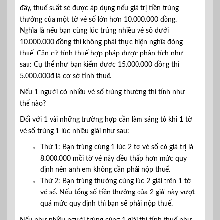
đây, thuế suất sẽ được áp dụng nếu giá trị tiền trúng
thưởng của một tờ vé số lớn hơn 10.000.000 đồng.
Nghĩa là nếu bạn cùng lúc trúng nhiều vé số dưới
10.000.000 đồng thì không phải thực hiện nghĩa đóng
thuế. Căn cứ tính thuế hợp pháp được phân tích như
sau: Cụ thể như bạn kiếm được 15.000.000 đồng thì
5.000.000đ là cơ sở tính thuế.
Nếu 1 người có nhiều vé số trúng thưởng thì tính như
thế nào?
Đối với 1 vài những trường hợp cần làm sáng tỏ khi 1 tờ
vé số trúng 1 lúc nhiều giải như sau:
Thứ 1: Bạn trúng cùng 1 lúc 2 tờ vé số có giá trị là
8.000.000 mồi tờ vé này đều thấp hơn mức quy
định nên anh em không cần phải nộp thuế.
Thứ 2: Bạn trúng thưởng cùng lúc 2 giải trên 1 tờ
vé số. Nếu tổng số tiền thưởng của 2 giải này vượt
quá mức quy định thì bạn sẽ phải nộp thuế.