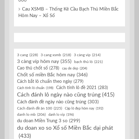
666
Cau XSMB – Thống Kê Cầu Bạch Thủ Miền Bắc
Hôm Nay – Xổ Số
3 cang
(228)
3 cang xsmb
(218)
3 càng vip
(214)
3 càng víp hôm nay
(355)
bạch thủ lô
(221)
Cao thủ chốt số
(278)
cau de dep
(204)
Chốt số miền Bắc hôm nay
(346)
Cách bắt lô chuẩn theo ngày
(279)
Cách tính lô đề 2021
(283)
Cách tính lô chuẩn
(198)
Cách đánh lô ngày nào cũng trúng
(415)
Cách đánh đề ngày nào cũng trúng
(303)
Cách đánh đề ăn 100
(225)
Cặp lô đẹp hôm nay
(192)
danh lo mb
(206)
danh lo vip
(196)
du doan Miền Trung 3 so
(299)
du doan xo so Xổ số Miền Bắc dại phát
(433)