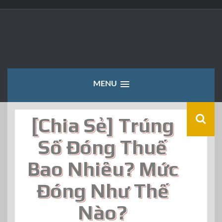
Skip
to
content
MENU
[Chia Sẻ] Trúng
Số Đóng Thuế
Bao Nhiêu? Mức
Đóng Như Thế
Nào?