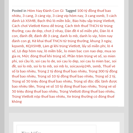
Posted in
Hôm Nay Đánh Con Gì
Tagged
100 tỷ đồng thuế bao
nhiêu
,
3 cang
,
3 càng vip
,
3 càng víp hôm nay
,
3 cang xsmb
,
5 cách
đánh Lô XSMB
,
Bạch thủ lô miền bắc
,
Báo hiệu sắp trúng Vietlott
,
Cách chơi Vietlott Keno dễ trúng
,
Cách tính thuế TNCN từ trúng
thưởng
,
cau de dep
,
chot 2 nhay
,
Dàn đề 4 số miễn phí
,
Dàn lô 4
con
,
đánh đề
,
đánh đề 3 càng
,
danh lo mb
,
danh lo vip
,
hôm nay
đánh con gì
,
Kê khai thuế TNCN từ trúng thưởng
,
khung 3 ngày
,
kqsxmb
,
KQXSMB
,
Làm gì khi trúng Vietlott
,
lấy số miễn phí
,
lô 4
số
,
Lô đẹp hôm nay
,
lô miền bắc
,
lo mien bac con nao dep
,
mua so
gia re
,
Mức đóng thuế khi trúng số
,
Phần trăm trúng vé số
,
so mien
phi
,
soi cầu lô
,
soi cau lo de
,
soi cau lo dep
,
soi cau lo mien bac
,
soi
đề
,
soi lo mb
,
soi lo to mb
,
soi mb lo
,
soicauvip24h
,
sxmb
,
Thuế vé
số là bao nhiêu
,
Trúng 2 tỷ đóng thuế bao nhiêu
,
Trúng 300 tỷ đồng
thuế bao nhiêu
,
Trúng số 10 tỷ đồng thuế bao nhiêu
,
Trúng số 2 tỷ
,
Trúng số 50 triệu đóng thuế bao nhiêu
,
Trúng số độc đắc lãnh được
bao nhiêu tiền
,
Trúng vé số 10 tỷ đóng thuế bao nhiêu
,
Trúng vé số
50 triệu đóng thuế bao nhiêu
,
Trúng Vietlott đóng thuế bao nhiêu
,
Trúng Vietlott nộp thuế bao nhiêu
,
Xe trúng thưởng có đóng thuế
không
Tìm