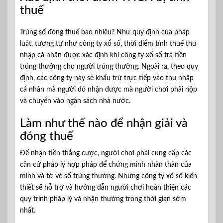
thuế
Trúng số đóng thuế bao nhiêu? Như quy định của pháp
luật, tương tự như công ty xổ số, thời điểm tính thuế thu
nhập cá nhân được xác định khi công ty xổ số trả tiền
trúng thưởng cho người trúng thưởng. Ngoài ra, theo quy
định, các công ty này sẽ khấu trừ trực tiếp vào thu nhập
cá nhân mà người đó nhận được mà người chơi phải nộp
và chuyển vào ngân sách nhà nước.
Làm như thế nào để nhận giải và
đóng thuế
Để nhận tiền thắng cược, người chơi phải cung cấp các
căn cứ pháp lý hợp pháp để chứng minh nhân thân của
mình và tờ vé số trúng thưởng. Những công ty xổ số kiến
thiết sẽ hỗ trợ và hướng dẫn người chơi hoàn thiện các
quy trình pháp lý và nhận thưởng trong thời gian sớm
nhất.