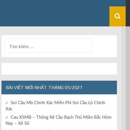
Tìm
kiếm
cho:
BÀI VIẾT MỚI NHẤT THÁNG 05/2021
Soi Cầu Mb Chính Xác Miễn Phí Soi Cầu Lô Chính
Xác
Cau XSMB – Thống Kê Cầu Bạch Thủ Miền Bắc Hôm
Nay – Xổ Số