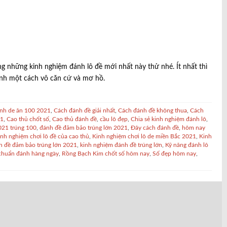
g những kinh nghiệm đánh lô đề mới nhất này thử nhé. Ít nhất thì
đánh một cách vô căn cứ và mơ hồ.
nh de ăn 100 2021
,
Cách đánh đề giải nhất
,
Cách đánh đề không thua
,
Cách
21
,
Cao thủ chốt số
,
Cao thủ đánh đề
,
cầu lô đẹp
,
Chia sẻ kinh nghiệm đánh lô
,
021 trúng 100
,
đánh đề đảm bảo trúng lớn 2021
,
Đây cách đánh đề
,
hôm nay
inh nghiệm chơi lô đề của cao thủ
,
Kinh nghiệm chơi lô de miền Bắc 2021
,
Kinh
h đề đảm bảo trúng lớn 2021
,
kinh nghiệm đánh đề trúng lớn
,
Kỹ năng đánh lô
chuẩn đánh hàng ngày
,
Rồng Bạch Kim chốt số hôm nay
,
Số đẹp hôm nay
,