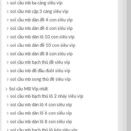
soi cầu mb ba càng siêu vip
soi cầu mb cặp 3 càng siêu vip
soi cầu mb dàn đề 4 con siêu vip
soi cầu mb dàn đề 6 con siêu vip
soi cầu mb dàn lô 10 con siêu vip
soi cầu mb dàn đề 10 con siêu vip
soi cầu mb dàn đề 8 con siêu vip
soi cầu mb bạch thủ đề siêu vip
soi cầu mb đề đầu đuôi siêu vip
soi cầu mb song thủ đề siêu vip
Soi cầu MB Víp nhất
soi cầu mb bạch thủ lô 2 nháy siêu vip
soi cầu mb dàn lô 4 con siêu vip
soi cầu mb dàn lô 6 con siêu vip
soi cầu mb dàn lô 8 con siêu vip
soi cầu mb bạch thủ lô kép siêu vip