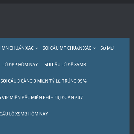
U MN CHUẨN XÁC
SOI CẦU MT CHUẨN XÁC
SỔ MƠ
LÔ ĐẸP HÔM NAY
SOI CẦU LÔ ĐỀ XSMB
SOI CẦU 3 CÀNG 3 MIỀN TỶ LỆ TRÚNG 99%
G VIP MIỀN BẮC MIỄN PHÍ – DỰ ĐOÁN 247
– CẦU LÔ XSMB HÔM NAY