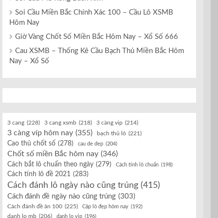
Soi Cầu Miền Bắc Chính Xác 100 – Cầu Lô XSMB
Hôm Nay
Giờ Vàng Chốt Số Miền Bắc Hôm Nay – Xổ Số 666
Cau XSMB – Thống Kê Cầu Bạch Thủ Miền Bắc Hôm
Nay – Xổ Số
3 cang
(228)
3 cang xsmb
(218)
3 càng vip
(214)
3 càng víp hôm nay
(355)
bạch thủ lô
(221)
Cao thủ chốt số
(278)
cau de dep
(204)
Chốt số miền Bắc hôm nay
(346)
Cách bắt lô chuẩn theo ngày
(279)
Cách tính lô chuẩn
(198)
Cách tính lô đề 2021
(283)
Cách đánh lô ngày nào cũng trúng
(415)
Cách đánh đề ngày nào cũng trúng
(303)
Cách đánh đề ăn 100
(225)
Cặp lô đẹp hôm nay
(192)
danh lo mb
(206)
danh lo vip
(196)