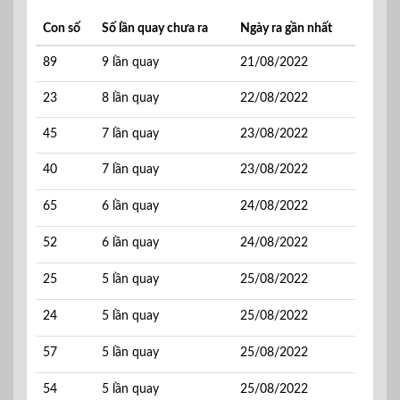
Con số
Số lần quay chưa ra
Ngày ra gần nhất
89
9 lần quay
21/08/2022
23
8 lần quay
22/08/2022
45
7 lần quay
23/08/2022
40
7 lần quay
23/08/2022
65
6 lần quay
24/08/2022
52
6 lần quay
24/08/2022
25
5 lần quay
25/08/2022
24
5 lần quay
25/08/2022
57
5 lần quay
25/08/2022
54
5 lần quay
25/08/2022