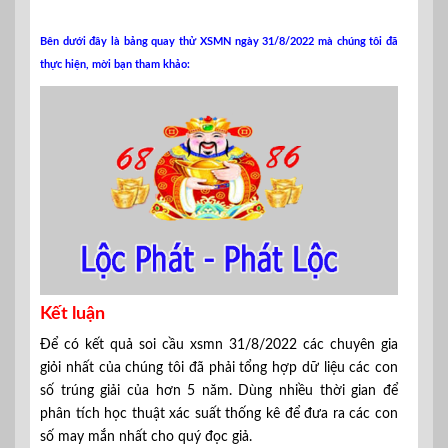
Bên dưới đây là bảng quay thử XSMN ngày 31/8/2022 mà chúng tôi đã
thực hiện, mời bạn tham khảo:
Kết luận
Để có kết quả soi cầu xsmn 31/8/2022 các chuyên gia
giỏi nhất của chúng tôi đã phải tổng hợp dữ liệu các con
số trúng giải của hơn 5 năm. Dùng nhiều thời gian để
phân tích học thuật xác suất thống kê để đưa ra các con
số may mắn nhất cho quý đọc giả.