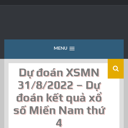
Skip
to
content
MENU
Dự đoán XSMN
31/8/2022 – Dự
đoán kết quả xổ
số Miền Nam thứ
4