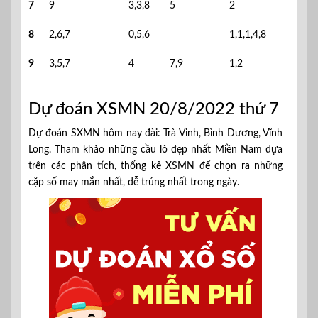
7
9
3,3,8
5
2
8
2,6,7
0,5,6
1,1,1,4,8
9
3,5,7
4
7,9
1,2
Dự đoán XSMN 20/8/2022 thứ 7
Dự đoán SXMN hôm nay đài: Trà Vinh, Bình Dương, Vĩnh
Long. Tham khảo những cầu lô đẹp nhất Miền Nam dựa
trên các phân tích, thống kê XSMN để chọn ra những
cặp số may mắn nhất, dễ trúng nhất trong ngày.