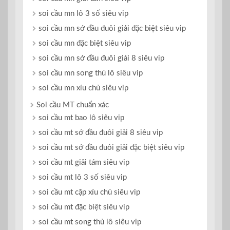
soi cầu mn lô 3 số siêu vip
soi cầu mn sớ đầu đuôi giải đặc biệt siêu vip
soi cầu mn đặc biệt siêu vip
soi cầu mn sớ đầu đuôi giải 8 siêu vip
soi cầu mn song thủ lô siêu vip
soi cầu mn xíu chủ siêu vip
Soi cầu MT chuẩn xác
soi cầu mt bao lô siêu vip
soi cầu mt sớ đầu đuôi giải 8 siêu vip
soi cầu mt sớ đầu đuôi giải đặc biệt siêu vip
soi cầu mt giải tám siêu vip
soi cầu mt lô 3 số siêu vip
soi cầu mt cặp xíu chủ siêu vip
soi cầu mt đặc biệt siêu vip
soi cầu mt song thủ lô siêu vip