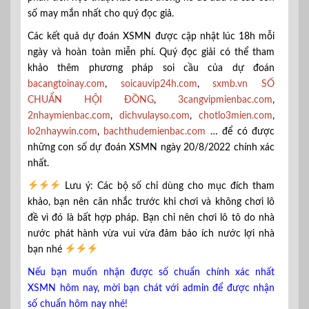
số may mắn nhất cho quý đọc giả.
Các kết quả dự đoán XSMN được cập nhật lúc 18h mỗi
ngày và hoàn toàn miễn phí. Quý đọc giải có thể tham
khảo thêm phương pháp soi cầu của dự đoán
bacangtoinay.com
,
soicauvip24h.com
,
sxmb.vn SỐ
CHUẨN HỘI ĐỒNG
,
3cangvipmienbac.com
,
2nhaymienbac.com
,
dichvulayso.com
,
chotlo3mien.com
,
lo2nhaywin.com
,
bachthudemienbac.com
… để có được
những con số dự đoán XSMN ngày 20/8/2022 chính xác
nhất.
Lưu ý: Các bộ số chỉ dùng cho mục đích tham
khảo, bạn nên cân nhắc trước khi chơi và không chơi lô
đề vì đó là bất hợp pháp. Bạn chỉ nên chơi lô tô do nhà
nước phát hành vừa vui vừa đảm bảo ích nước lợi nhà
bạn nhé
Nếu bạn muốn nhận được số chuẩn chính xác nhất
XSMN hôm nay, mời bạn chát với admin để được nhận
số chuẩn hôm nay nhé!