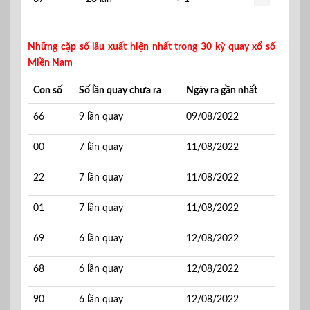
Những cặp số lâu xuất hiện nhất trong 30 kỳ quay xổ số
Miền Nam
Con số
Số lần quay chưa ra
Ngày ra gần nhất
66
9 lần quay
09/08/2022
00
7 lần quay
11/08/2022
22
7 lần quay
11/08/2022
01
7 lần quay
11/08/2022
69
6 lần quay
12/08/2022
68
6 lần quay
12/08/2022
90
6 lần quay
12/08/2022