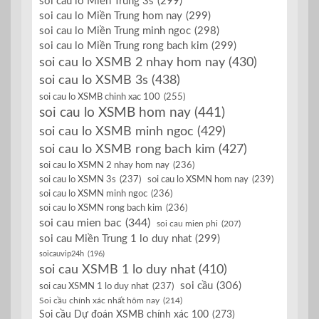
soi cau lo Miền Trung 3s
(299)
soi cau lo Miền Trung hom nay
(299)
soi cau lo Miền Trung minh ngoc
(298)
soi cau lo Miền Trung rong bach kim
(299)
soi cau lo XSMB 2 nhay hom nay
(430)
soi cau lo XSMB 3s
(438)
soi cau lo XSMB chinh xac 100
(255)
soi cau lo XSMB hom nay
(441)
soi cau lo XSMB minh ngoc
(429)
soi cau lo XSMB rong bach kim
(427)
soi cau lo XSMN 2 nhay hom nay
(236)
soi cau lo XSMN 3s
(237)
soi cau lo XSMN hom nay
(239)
soi cau lo XSMN minh ngoc
(236)
soi cau lo XSMN rong bach kim
(236)
soi cau mien bac
(344)
soi cau mien phi
(207)
soi cau Miền Trung 1 lo duy nhat
(299)
soicauvip24h
(196)
soi cau XSMB 1 lo duy nhat
(410)
soi cầu
(306)
soi cau XSMN 1 lo duy nhat
(237)
Soi cầu chính xác nhất hôm nay
(214)
Soi cầu Dự đoán XSMB chính xác 100
(273)