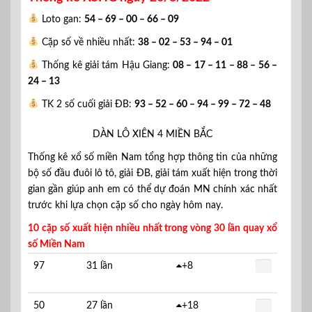
Loto gan:
54 – 69 – 00 – 66 – 09
Cặp số về nhiều nhất:
38 – 02 – 53 – 94 – 01
Thống kê giải tám Hậu Giang:
08 – 17 – 11 – 88 – 56 –
24 – 13
TK 2 số cuối giải ĐB:
93 – 52 – 60 – 94 – 99 – 72 – 48
DÀN LÔ XIÊN 4 MIỀN BẮC
Thống kê xổ số miền Nam tổng hợp thông tin của những
bộ số đầu đuôi lô tô, giải ĐB, giải tám xuất hiện trong thời
gian gần giúp anh em có thể dự đoán MN chính xác nhất
trước khi lựa chọn cặp số cho ngày hôm nay.
10 cặp số xuất hiện nhiều nhất trong vòng 30 lần quay xổ
số Miền Nam
97
31 lần
+8
50
27 lần
+18