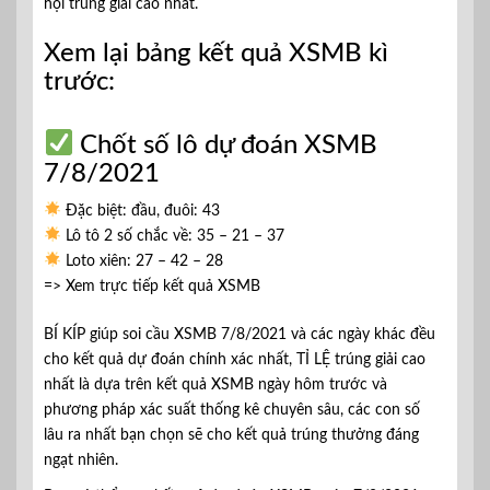
hội trúng giải cao nhất.
Xem lại bảng kết quả XSMB kì
trước:
Chốt số lô dự đoán XSMB
7/8/2021
Đặc biệt: đầu, đuôi:
43
Lô tô 2 số chắc về:
35 – 21 – 37
Loto xiên:
27 – 42 – 28
=> Xem trực tiếp kết quả XSMB
BÍ KÍP giúp soi cầu XSMB 7/8/2021 và các ngày khác đều
cho kết quả dự đoán chính xác nhất, TỈ LỆ trúng giải cao
nhất là dựa trên kết quả XSMB ngày hôm trước và
phương pháp xác suất thống kê chuyên sâu, các con số
lâu ra nhất bạn chọn sẽ cho kết quả trúng thưởng đáng
ngạt nhiên.