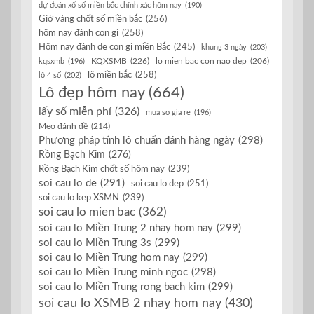
dự đoán xổ số miền bắc chính xác hôm nay
(190)
Giờ vàng chốt số miền bắc
(256)
hôm nay đánh con gì
(258)
Hôm nay đánh de con gì miền Bắc
(245)
khung 3 ngày
(203)
KQXSMB
(226)
kqsxmb
(196)
lo mien bac con nao dep
(206)
lô miền bắc
(258)
lô 4 số
(202)
Lô đẹp hôm nay
(664)
lấy số miễn phí
(326)
mua so gia re
(196)
Mẹo đánh đề
(214)
Phương pháp tính lô chuẩn đánh hàng ngày
(298)
Rồng Bạch Kim
(276)
Rồng Bạch Kim chốt số hôm nay
(239)
soi cau lo de
(291)
soi cau lo dep
(251)
soi cau lo kep XSMN
(239)
soi cau lo mien bac
(362)
soi cau lo Miền Trung 2 nhay hom nay
(299)
soi cau lo Miền Trung 3s
(299)
soi cau lo Miền Trung hom nay
(299)
soi cau lo Miền Trung minh ngoc
(298)
soi cau lo Miền Trung rong bach kim
(299)
soi cau lo XSMB 2 nhay hom nay
(430)