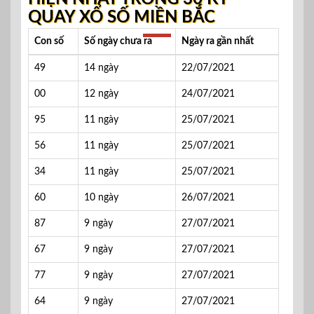
QUAY XỔ SỐ MIỀN BẮC
Con số
Số ngày chưa ra
Ngày ra gần nhất
49
14 ngày
22/07/2021
00
12 ngày
24/07/2021
95
11 ngày
25/07/2021
56
11 ngày
25/07/2021
34
11 ngày
25/07/2021
60
10 ngày
26/07/2021
87
9 ngày
27/07/2021
67
9 ngày
27/07/2021
77
9 ngày
27/07/2021
64
9 ngày
27/07/2021