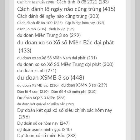
Cách tính lô đề 2021
(283)
Cách tính lô chuẩn
(198)
Cách đánh lô ngày nào cũng trúng
(415)
Cách đánh đề ngày nào cũng trúng
(303)
Cách đánh đề ăn 100
(225)
Cặp lô đẹp hôm nay
(192)
danh lo mb
(206)
danh lo vip
(196)
du doan Miền Trung 3 so
(299)
du doan xo so Xổ số Miền Bắc dại phát
(433)
du doan xo so Xổ Số Miền Nam dại phát
(231)
du doan xo so Xổ Số Miền Trung dại phát
(300)
du doan xsmb
(271)
du doan XSMB 3 so
(448)
du doan XSMN 3 so
(239)
du doan XSMB vip
(210)
Dàn lô 4 con
(210)
Dàn đề 4 số miễn phí
(210)
Dự đoán KQXS 3 Miền
(226)
dự đoán kết quả xổ số miền bắc
(192)
Dự đoán kết quả xổ số siêu chính xác hôm nay
(296)
Dự đoán số de hôm nay
(247)
dự đoán xsmb minh ngọc
(240)
Dự đoán xổ số miền Bắc
(282)