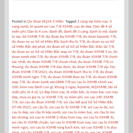
Posted in
Dự đoán KQXS 3 Miền
Tagged
3 càng víp hôm nay
,
3
cang xsmb
,
bi quyet soi cau 7/8 XSMB
,
cau de dep
,
Dàn đề 4 số
miễn phí
,
Dàn lô 4 con
,
đánh đề
,
đánh đề 3 càng
,
danh lo mb
,
danh
lo vip
,
dd XSMB 7/8
,
dự đoán kq XSMB 7/8
,
du doan kqxsmb 7/8
,
du doan xo so Xổ số Miền Bắc bach thu lo 7/8
,
du doan xo so Xổ
số Miền Bắc dại phát
,
dự đoán xổ số Xổ số Miền Bắc thần tài 7/8
,
du doan xo so Xổ số Miền Bắc wap.vn 7/8
,
du doan XSMB 3 so
,
du
doan xsmb 666 7/8
,
du doan XSMB 7/8
,
dự đoán XSMB 7/8 chính
xác nhất
,
du doan XSMB 7/8 chuan nhat
,
du doan XSMB 7/8 co
thuong
,
du doan XSMB 7/8 dau duoi
,
du doan XSMB 7/8 vip
,
Dự
đoán XSMB 7/8/2021
,
du doan XSMB bach thu lo 7/8
,
du doan
XSMB minh ngoc 7/8
,
du doan XSMB than tai 7/8
,
du doan XSMB
wap 7/8
,
du doan xsmb win2888 7/8 soi cau lo XSMB chinh xac
100
,
hôm nay đánh con gì
,
khung 3 ngày
,
kqsxmb
,
KQXSMB
,
lấy số
miễn phí
,
lô 4 số
,
Lô đẹp hôm nay
,
lô miền bắc
,
lo mien bac con nao
dep
,
mua so gia re
,
sc XSMB 7/8
,
so mien phi
,
soi cau 24h XSMB
7/8
,
soi cau du đoan XSMB 7/8
,
soi cầu kết quả Xổ Số Miền Bắc
07-08-2021
,
soi cầu lô
,
soi cau lo 3s XSMB 7/8
,
soi cau lo de
,
soi
cau lo dep
,
soi cầu lô kép xsmb
,
soi cau lo mien bac
,
soi cầu lô mn
âm dương
,
soi cau lo XSMB 2 nhay hom nay
,
soi cau lo XSMB 3s
,
soi cầu lô XSMB chuẩn
,
soi cau lo XSMB hom nay
,
soi cau lo XSMB
minh ngoc
,
soi cau lo XSMB rong bach kim
,
soi cau XSMB 1 lo duy
nhat
,
soi cầu XSMB 7/8
,
soi cau XSMB 7/8 an to
,
soi cau XSMB