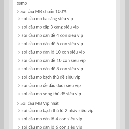
xsmb
Soi cầu MB chuẩn 100%
soi cầu mb ba càng siêu vip
soi cầu mb cặp 3 càng siêu vip
soi cầu mb dàn đề 4 con siêu vip
soi cầu mb dàn đề 6 con siêu vip
soi cầu mb dàn lô 10 con siêu vip
soi cầu mb dàn đề 10 con siêu vip
soi cầu mb dàn đề 8 con siêu vip
soi cầu mb bạch thủ đề siêu vip
soi cầu mb đề đầu đuôi siêu vip
soi cầu mb song thủ đề siêu vip
Soi cầu MB Víp nhất
soi cầu mb bạch thủ lô 2 nháy siêu vip
soi cầu mb dàn lô 4 con siêu vip
soi cầu mb dàn lô 6 con siêu vip