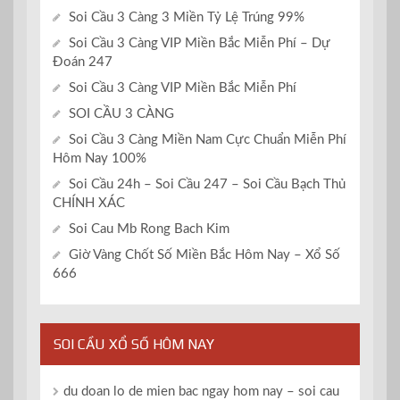
Soi Cầu 3 Càng 3 Miền Tỷ Lệ Trúng 99%
Soi Cầu 3 Càng VIP Miền Bắc Miễn Phí – Dự
Đoán 247
Soi Cầu 3 Càng VIP Miền Bắc Miễn Phí
SOI CẦU 3 CÀNG
Soi Cầu 3 Càng Miền Nam Cực Chuẩn Miễn Phí
Hôm Nay 100%
Soi Cầu 24h – Soi Cầu 247 – Soi Cầu Bạch Thủ
CHÍNH XÁC
Soi Cau Mb Rong Bach Kim
Giờ Vàng Chốt Số Miền Bắc Hôm Nay – Xổ Số
666
SOI CẦU XỔ SỐ HÔM NAY
du doan lo de mien bac ngay hom nay – soi cau