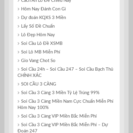
Cách Ăn Lô Đề Chiều Nay
Hôm Nay Đánh Con Gì
Dự đoán KQXS 3 Miền
Lấy Số Đề Chuẩn
Lô Đẹp Hôm Nay
Soi Cầu Lô Đề XSMB
Soi Lô MB Miễn Phí
Gio Vang Chot So
Soi Cầu 24h – Soi Cầu 247 – Soi Cầu Bạch Thủ
CHÍNH XÁC
SOI CẦU 3 CÀNG
Soi Cầu 3 Càng 3 Miền Tỷ Lệ Trúng 99%
Soi Cầu 3 Càng Miền Nam Cực Chuẩn Miễn Phí
Hôm Nay 100%
Soi Cầu 3 Càng VIP Miền Bắc Miễn Phí
Soi Cầu 3 Càng VIP Miền Bắc Miễn Phí – Dự
Đoán 247