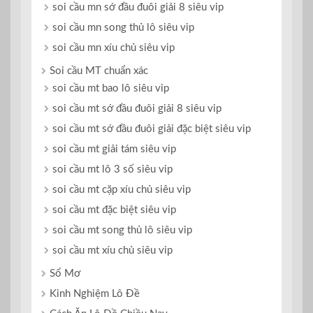
soi cầu mn sớ đầu đuôi giải 8 siêu vip
soi cầu mn song thủ lô siêu vip
soi cầu mn xíu chủ siêu vip
Soi cầu MT chuẩn xác
soi cầu mt bao lô siêu vip
soi cầu mt sớ đầu đuôi giải 8 siêu vip
soi cầu mt sớ đầu đuôi giải đặc biệt siêu vip
soi cầu mt giải tám siêu vip
soi cầu mt lô 3 số siêu vip
soi cầu mt cặp xíu chủ siêu vip
soi cầu mt đặc biệt siêu vip
soi cầu mt song thủ lô siêu vip
soi cầu mt xíu chủ siêu vip
Sổ Mơ
Kinh Nghiệm Lô Đề