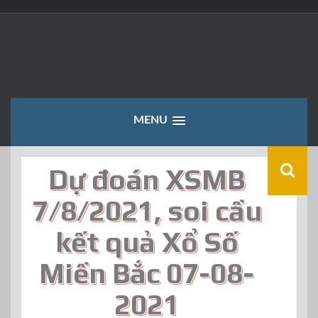
Skip
to
content
MENU
Dự đoán XSMB
7/8/2021, soi cầu
kết quả Xổ Số
Miền Bắc 07-08-
2021