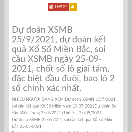
TH9 24
Dự đoán XSMB
25/9/2021, dự đoán kết
quả Xổ Số Miền Bắc, soi
cầu XSMB ngày 25-09-
2021, chốt số lô giải tám,
đặc biệt đầu đuôi, bao lô 2
số chính xác nhất.
NHIỀU NGƯỜI ĐANG XEM:Dự đoán XSMN 10/7/2021,
soi cầu kết quả Xổ Số Miền Nam 10-07-2021Dự đoán Soi
cầu Miền Trung 25/9/2021 (Thứ 7 – 25/09/2021)
Dự đoán XSMB 25/9/2021, soi cầu kết quả Xổ Số Miền
Bắc 25-09-2021