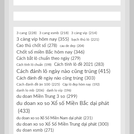
3 cang
(228)
3 cang xsmb
(218)
3 càng vip
(214)
3 càng víp hôm nay
(355)
bạch thủ lô
(221)
Cao thủ chốt số
(278)
cau de dep
(204)
Chốt số miền Bắc hôm nay
(346)
Cách bắt lô chuẩn theo ngày
(279)
Cách tính lô đề 2021
(283)
Cách tính lô chuẩn
(198)
Cách đánh lô ngày nào cũng trúng
(415)
Cách đánh đề ngày nào cũng trúng
(303)
Cách đánh đề ăn 100
(225)
Cặp lô đẹp hôm nay
(192)
danh lo mb
(206)
danh lo vip
(196)
du doan Miền Trung 3 so
(299)
du doan xo so Xổ số Miền Bắc dại phát
(433)
du doan xo so Xổ Số Miền Nam dại phát
(231)
du doan xo so Xổ Số Miền Trung dại phát
(300)
du doan xsmb
(271)