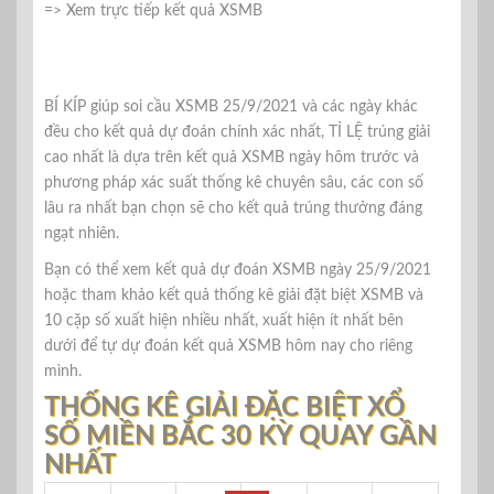
=> Xem trực tiếp kết quả XSMB
BÍ KÍP giúp soi cầu XSMB 25/9/2021 và các ngày khác
đều cho kết quả dự đoán chính xác nhất, TỈ LỆ trúng giải
cao nhất là dựa trên kết quả XSMB ngày hôm trước và
phương pháp xác suất thống kê chuyên sâu, các con số
lâu ra nhất bạn chọn sẽ cho kết quả trúng thưởng đáng
ngạt nhiên.
Bạn có thể xem kết quả dự đoán XSMB ngày 25/9/2021
hoặc tham khảo kết quả thống kê giải đặt biệt XSMB và
10 cặp số xuất hiện nhiều nhất, xuất hiện ít nhất bên
dưới để tự dự đoán kết quả XSMB hôm nay cho riêng
mình.
THỐNG KÊ GIẢI ĐẶC BIỆT XỔ
SỐ MIỀN BẮC 30 KỲ QUAY GẦN
NHẤT