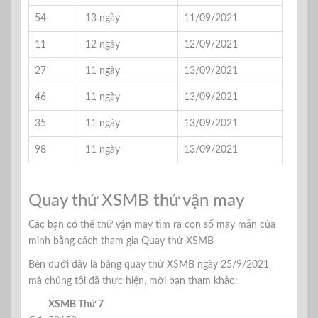
54
13 ngày
11/09/2021
11
12 ngày
12/09/2021
27
11 ngày
13/09/2021
46
11 ngày
13/09/2021
35
11 ngày
13/09/2021
98
11 ngày
13/09/2021
Quay thử XSMB thử vận may
Các bạn có thể thử vận may tìm ra con số may mắn của
mình bằng cách tham gia Quay thử XSMB
Bên dưới đây là bảng quay thử XSMB ngày 25/9/2021
mà chúng tôi đã thực hiện, mời bạn tham khảo:
XSMB Thứ 7