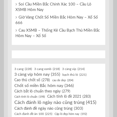
Soi Cầu Miền Bắc Chính Xác 100 – Cầu Lô
XSMB Hôm Nay
Giờ Vàng Chốt Số Miền Bắc Hôm Nay – Xổ Số
666
Cau XSMB – Thống Kê Cầu Bạch Thủ Miền Bắc
Hôm Nay – Xổ Số
3 cang
(228)
3 cang xsmb
(218)
3 càng vip
(214)
3 càng víp hôm nay
(355)
bạch thủ lô
(221)
Cao thủ chốt số
(278)
cau de dep
(204)
Chốt số miền Bắc hôm nay
(346)
Cách bắt lô chuẩn theo ngày
(279)
Cách tính lô đề 2021
(283)
Cách tính lô chuẩn
(198)
Cách đánh lô ngày nào cũng trúng
(415)
Cách đánh đề ngày nào cũng trúng
(303)
Cách đánh đề ăn 100
(225)
Cặp lô đẹp hôm nay
(192)