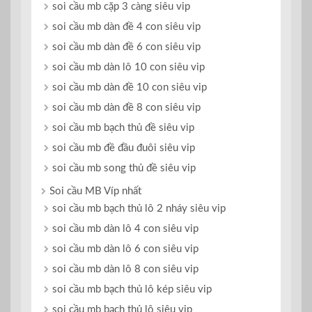
soi cầu mb cặp 3 càng siêu vip
soi cầu mb dàn đề 4 con siêu vip
soi cầu mb dàn đề 6 con siêu vip
soi cầu mb dàn lô 10 con siêu vip
soi cầu mb dàn đề 10 con siêu vip
soi cầu mb dàn đề 8 con siêu vip
soi cầu mb bạch thủ đề siêu vip
soi cầu mb đề đầu đuôi siêu vip
soi cầu mb song thủ đề siêu vip
Soi cầu MB Víp nhất
soi cầu mb bạch thủ lô 2 nháy siêu vip
soi cầu mb dàn lô 4 con siêu vip
soi cầu mb dàn lô 6 con siêu vip
soi cầu mb dàn lô 8 con siêu vip
soi cầu mb bạch thủ lô kép siêu vip
soi cầu mb bạch thủ lô siêu vip