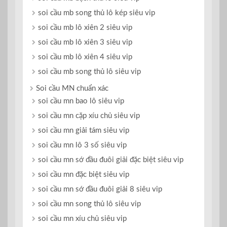
soi cầu mb song thủ lô kép siêu vip
soi cầu mb lô xiên 2 siêu vip
soi cầu mb lô xiên 3 siêu vip
soi cầu mb lô xiên 4 siêu vip
soi cầu mb song thủ lô siêu vip
Soi cầu MN chuẩn xác
soi cầu mn bao lô siêu vip
soi cầu mn cặp xíu chủ siêu vip
soi cầu mn giải tám siêu vip
soi cầu mn lô 3 số siêu vip
soi cầu mn sớ đầu đuôi giải đặc biệt siêu vip
soi cầu mn đặc biệt siêu vip
soi cầu mn sớ đầu đuôi giải 8 siêu vip
soi cầu mn song thủ lô siêu vip
soi cầu mn xíu chủ siêu vip