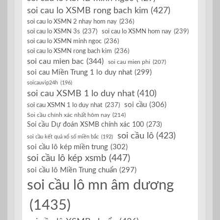
soi cau lo XSMB rong bach kim
(427)
soi cau lo XSMN 2 nhay hom nay
(236)
soi cau lo XSMN 3s
(237)
soi cau lo XSMN hom nay
(239)
soi cau lo XSMN minh ngoc
(236)
soi cau lo XSMN rong bach kim
(236)
soi cau mien bac
(344)
soi cau mien phi
(207)
soi cau Miền Trung 1 lo duy nhat
(299)
soicauvip24h
(196)
soi cau XSMB 1 lo duy nhat
(410)
soi cầu
(306)
soi cau XSMN 1 lo duy nhat
(237)
Soi cầu chính xác nhất hôm nay
(214)
Soi cầu Dự đoán XSMB chính xác 100
(273)
soi cầu lô
(423)
soi cầu kết quả xổ số miền bắc
(192)
soi cầu lô kép miền trung
(302)
soi cầu lô kép xsmb
(447)
soi cầu lô Miền Trung chuẩn
(297)
soi cầu lô mn âm dương
(1435)