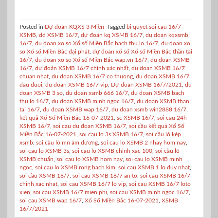
Posted in
Dự đoán KQXS 3 Miền
Tagged
bi quyet soi cau 16/7
XSMB
,
dd XSMB 16/7
,
dự đoán kq XSMB 16/7
,
du doan kqxsmb
16/7
,
du doan xo so Xổ số Miền Bắc bach thu lo 16/7
,
du doan xo
so Xổ số Miền Bắc dại phát
,
dự đoán xổ số Xổ số Miền Bắc thần tài
16/7
,
du doan xo so Xổ số Miền Bắc wap.vn 16/7
,
du doan XSMB
16/7
,
dự đoán XSMB 16/7 chính xác nhất
,
du doan XSMB 16/7
chuan nhat
,
du doan XSMB 16/7 co thuong
,
du doan XSMB 16/7
dau duoi
,
du doan XSMB 16/7 vip
,
Dự đoán XSMB 16/7/2021
,
du
doan XSMB 3 so
,
du doan xsmb 666 16/7
,
du doan XSMB bach
thu lo 16/7
,
du doan XSMB minh ngoc 16/7
,
du doan XSMB than
tai 16/7
,
du doan XSMB wap 16/7
,
du doan xsmb win2888 16/7
,
kết quả Xổ Số Miền Bắc 16-07-2021
,
sc XSMB 16/7
,
soi cau 24h
XSMB 16/7
,
soi cau du đoan XSMB 16/7
,
soi cầu kết quả Xổ Số
Miền Bắc 16-07-2021
,
soi cau lo 3s XSMB 16/7
,
soi cầu lô kép
xsmb
,
soi cầu lô mn âm dương
,
soi cau lo XSMB 2 nhay hom nay
,
soi cau lo XSMB 3s
,
soi cau lo XSMB chinh xac 100
,
soi cầu lô
XSMB chuẩn
,
soi cau lo XSMB hom nay
,
soi cau lo XSMB minh
ngoc
,
soi cau lo XSMB rong bach kim
,
soi cau XSMB 1 lo duy nhat
,
soi cầu XSMB 16/7
,
soi cau XSMB 16/7 an to
,
soi cau XSMB 16/7
chinh xac nhat
,
soi cau XSMB 16/7 lo vip
,
soi cau XSMB 16/7 loto
xien
,
soi cau XSMB 16/7 mien phi
,
soi cau XSMB minh ngoc 16/7
,
soi cau XSMB wap 16/7
,
Xổ Số Miền Bắc 16-07-2021
,
XSMB
16/7/2021