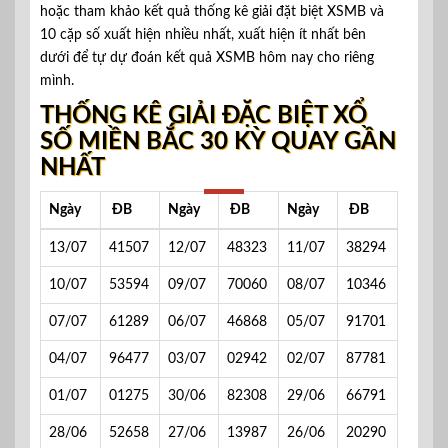
hoặc tham khảo kết quả thống kê giải đặt biệt XSMB và
10 cặp số xuất hiện nhiều nhất, xuất hiện ít nhất bên
dưới để tự dự đoán kết quả XSMB hôm nay cho riêng
mình.
THỐNG KÊ GIẢI ĐẶC BIỆT XỔ
SỐ MIỀN BẮC 30 KỲ QUAY GẦN
NHẤT
Ngày
ĐB
Ngày
ĐB
Ngày
ĐB
13/07
415
07
12/07
483
23
11/07
382
94
10/07
535
94
09/07
700
60
08/07
103
46
07/07
612
89
06/07
468
68
05/07
917
01
04/07
964
77
03/07
029
42
02/07
877
81
01/07
012
75
30/06
823
08
29/06
667
91
28/06
526
58
27/06
139
87
26/06
202
90