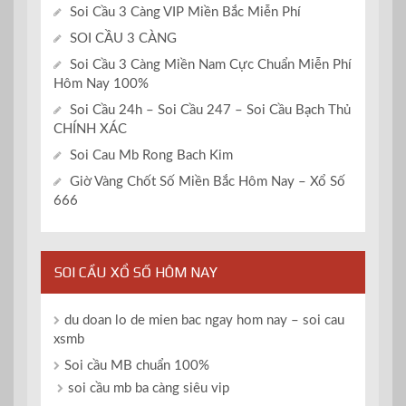
Soi Cầu 3 Càng VIP Miền Bắc Miễn Phí
SOI CẦU 3 CÀNG
Soi Cầu 3 Càng Miền Nam Cực Chuẩn Miễn Phí
Hôm Nay 100%
Soi Cầu 24h – Soi Cầu 247 – Soi Cầu Bạch Thủ
CHÍNH XÁC
Soi Cau Mb Rong Bach Kim
Giờ Vàng Chốt Số Miền Bắc Hôm Nay – Xổ Số
666
SOI CẦU XỔ SỐ HÔM NAY
du doan lo de mien bac ngay hom nay – soi cau
xsmb
Soi cầu MB chuẩn 100%
soi cầu mb ba càng siêu vip