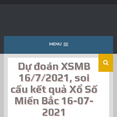
Skip
to
content
MENU
Dự đoán XSMB
16/7/2021, soi
cầu kết quả Xổ Số
Miền Bắc 16-07-
2021