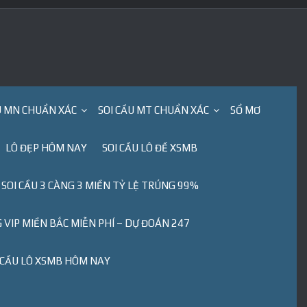
U MN CHUẨN XÁC
SOI CẦU MT CHUẨN XÁC
SỔ MƠ
LÔ ĐẸP HÔM NAY
SOI CẦU LÔ ĐỀ XSMB
SOI CẦU 3 CÀNG 3 MIỀN TỶ LỆ TRÚNG 99%
G VIP MIỀN BẮC MIỄN PHÍ – DỰ ĐOÁN 247
– CẦU LÔ XSMB HÔM NAY