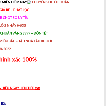
3 MIỀN HÔM NAY
CHUYÊN SOI LÔ CHUẨN
IÁ RẺ – PHÁT LỘC
 CHỐT SỐ UY TÍN
Ô 2 NHÁY HĐXS
CHUẨN VÀNG 9999 – ĐÓN TẾT
MIỀN BẮC – TẬU NHÀ LẦU XE HƠI
hính xác 100%
HIỀU NGÀY LIÊN TIẾP
n Bắc