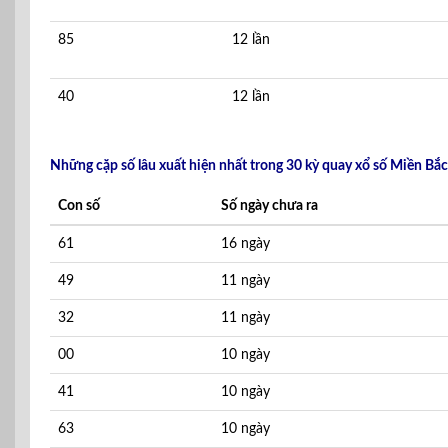
85
12 lần
40
12 lần
Những cặp số lâu xuất hiện nhất trong 30 kỳ quay xổ số Miền Bắc
Con số
Số ngày chưa ra
61
16 ngày
49
11 ngày
32
11 ngày
00
10 ngày
41
10 ngày
63
10 ngày