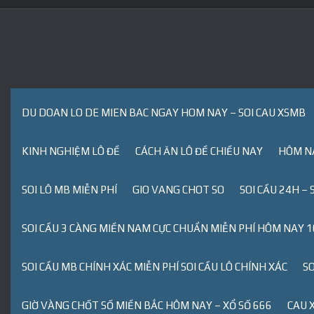
Skip
to
content
DU DOAN LO DE MIEN BAC NGAY HOM NAY – SOI CAU XSMB
KINH NGHIỆM LÔ ĐỀ
CÁCH ĂN LÔ ĐỀ CHIỀU NAY
HÔM NA
SOI LÔ MB MIỄN PHÍ
GIO VANG CHOT SO
SOI CẦU 24H – 
SOI CẦU 3 CÀNG MIỀN NAM CỰC CHUẨN MIỄN PHÍ HÔM NAY 
SOI CẦU MB CHÍNH XÁC MIỄN PHÍ SOI CẦU LÔ CHÍNH XÁC
S
GIỜ VÀNG CHỐT SỐ MIỀN BẮC HÔM NAY – XỔ SỐ 666
CAU 