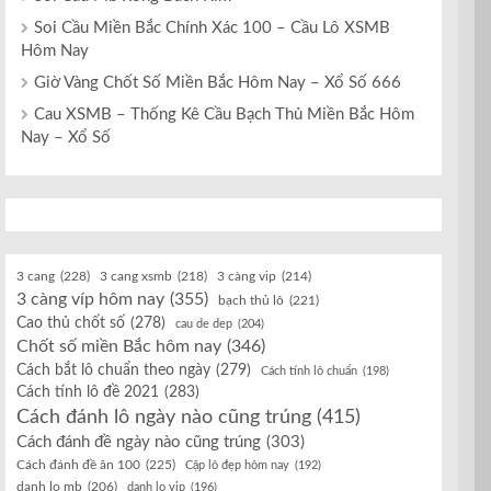
Soi Cầu Miền Bắc Chính Xác 100 – Cầu Lô XSMB
Hôm Nay
Giờ Vàng Chốt Số Miền Bắc Hôm Nay – Xổ Số 666
Cau XSMB – Thống Kê Cầu Bạch Thủ Miền Bắc Hôm
Nay – Xổ Số
3 cang
(228)
3 cang xsmb
(218)
3 càng vip
(214)
3 càng víp hôm nay
(355)
bạch thủ lô
(221)
Cao thủ chốt số
(278)
cau de dep
(204)
Chốt số miền Bắc hôm nay
(346)
Cách bắt lô chuẩn theo ngày
(279)
Cách tính lô chuẩn
(198)
Cách tính lô đề 2021
(283)
Cách đánh lô ngày nào cũng trúng
(415)
Cách đánh đề ngày nào cũng trúng
(303)
Cách đánh đề ăn 100
(225)
Cặp lô đẹp hôm nay
(192)
danh lo mb
(206)
danh lo vip
(196)