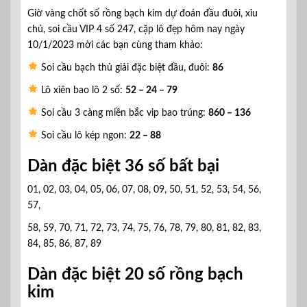
Giờ vàng chốt số rồng bạch kim dự đoán đầu đuôi, xỉu
chủ, soi cầu VIP 4 số 247, cặp lô đẹp hôm nay ngày
10/1/2023 mời các bạn cùng tham khảo:
Soi cầu bạch thủ giải đặc biệt đầu, đuôi:
86
Lô xiên bao lô 2 số:
52 – 24 – 79
Soi cầu 3 càng miền bắc vip bao trúng:
860 – 136
Soi cầu lô kép ngon:
22 – 88
Dàn đặc biệt 36 số bất bại
01, 02, 03, 04, 05, 06, 07, 08, 09, 50, 51, 52, 53, 54, 56,
57,
58, 59, 70, 71, 72, 73, 74, 75, 76, 78, 79, 80, 81, 82, 83,
84, 85, 86, 87, 89
Dàn đặc biệt 20 số rồng bạch
kim