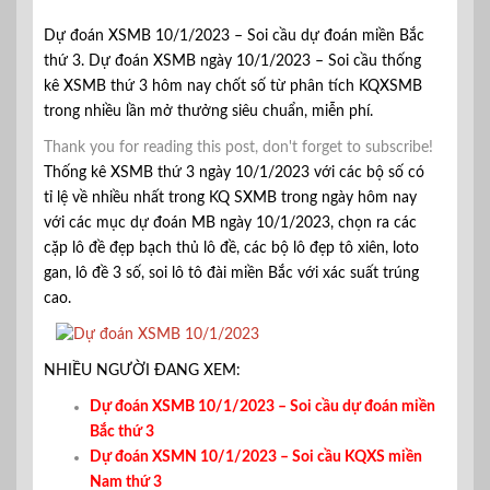
Dự đoán XSMB 10/1/2023 – Soi cầu dự đoán miền Bắc
thứ 3. Dự đoán XSMB ngày 10/1/2023 – Soi cầu thống
kê XSMB thứ 3 hôm nay chốt số từ phân tích KQXSMB
trong nhiều lần mở thưởng siêu chuẩn, miễn phí.
Thank you for reading this post, don't forget to subscribe!
Thống kê XSMB thứ 3 ngày 10/1/2023 với các bộ số có
tỉ lệ về nhiều nhất trong KQ SXMB trong ngày hôm nay
với các mục dự đoán MB ngày 10/1/2023, chọn ra các
cặp lô đề đẹp bạch thủ lô đề, các bộ lô đẹp tô xiên, loto
gan, lô đề 3 số, soi lô tô đài miền Bắc với xác suất trúng
cao.
NHIỀU NGƯỜI ĐANG XEM:
Dự đoán XSMB 10/1/2023 – Soi cầu dự đoán miền
Bắc thứ 3
Dự đoán XSMN 10/1/2023 – Soi cầu KQXS miền
Nam thứ 3