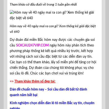
Tham khảo sớ đầu đuôi về trong 1 tuần gần nhất
Hôm nay về 40 ngày mai ra con gì? Xem thống kê giải đặc biệt
về 640
Dự đoán đài miền Bắc hôm nay được các chuyên gia soi
cầu
SOICAU247VIP.COM
ngày hôm này phân tích theo
phương pháp thống kê kết quả nhiều kỳ trước, kết hợp
với những cách soi cầu đặc biệt từ các diễn đàn uy tín.
Các bạn có thể tham khảo, lấy số miễn phí để tăng cơ hội
chiến thắng. Dự đoán của chúng tôi không phục vụ cho
soi cầu lô đề. Chúc các bạn chơi vui và trúng lớn!
=>
Tham khảo thêm số đẹp tại:
Dàn đề chuẩn hôm nay – Soi cầu dàn đề bất tử đánh
quanh năm bất bại
Kinh nghiệm chọn diễn đàn lô tô miền Bắc uy tín, chuyên
nghiệp