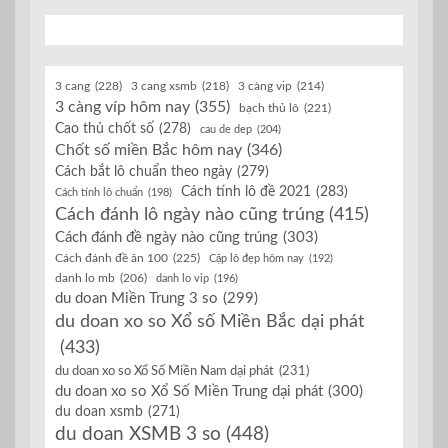
3 cang
(228)
3 cang xsmb
(218)
3 càng vip
(214)
3 càng víp hôm nay
(355)
bạch thủ lô
(221)
Cao thủ chốt số
(278)
cau de dep
(204)
Chốt số miền Bắc hôm nay
(346)
Cách bắt lô chuẩn theo ngày
(279)
Cách tính lô đề 2021
(283)
Cách tính lô chuẩn
(198)
Cách đánh lô ngày nào cũng trúng
(415)
Cách đánh đề ngày nào cũng trúng
(303)
Cách đánh đề ăn 100
(225)
Cặp lô đẹp hôm nay
(192)
danh lo mb
(206)
danh lo vip
(196)
du doan Miền Trung 3 so
(299)
du doan xo so Xổ số Miền Bắc dại phát
(433)
du doan xo so Xổ Số Miền Nam dại phát
(231)
du doan xo so Xổ Số Miền Trung dại phát
(300)
du doan xsmb
(271)
du doan XSMB 3 so
(448)