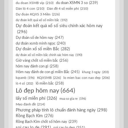
du doan XSMN 3 so
(239)
du doan XSMB vip
(210)
Dàn lô 4 con
(210)
Dàn đề 4 số miễn phí
(210)
Dự đoán KQXS 3 Miền
(226)
dự đoán kết quả xổ số miền bắc
(192)
Dự đoán kết quả xổ số siêu chính xác hôm nay
(296)
Dự đoán số de hôm nay
(247)
dự đoán xsmb minh ngọc
(240)
Dự đoán xổ số miền Bắc
(282)
dự đoán xổ số miền bắc chính xác hôm nay
(190)
Giờ vàng chốt số miền bắc
(256)
hôm nay đánh con gì
(258)
Hôm nay đánh de con gì miền Bắc
(245)
khung 3 ngày
(203)
KQXSMB
(226)
kqsxmb
(196)
lo mien bac con nao dep
(206)
lô miền bắc
(258)
lô 4 số
(202)
Lô đẹp hôm nay
(664)
lấy số miễn phí
(326)
mua so gia re
(196)
Mẹo đánh đề
(214)
Phương pháp tính lô chuẩn đánh hàng ngày
(298)
Rồng Bạch Kim
(276)
Rồng Bạch Kim chốt số hôm nay
(239)
soi cau lo de
(291)
soi cau lo dep
(251)