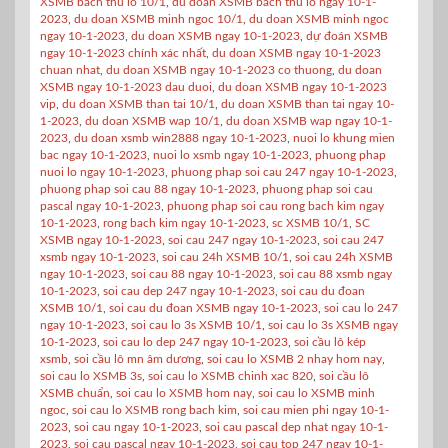
XSMB bach thu lo 10/1
,
du doan XSMB bach thu lo ngay 10-1-
2023
,
du doan XSMB minh ngoc 10/1
,
du doan XSMB minh ngoc
ngay 10-1-2023
,
du doan XSMB ngay 10-1-2023
,
dự đoán XSMB
ngay 10-1-2023 chính xác nhất
,
du doan XSMB ngay 10-1-2023
chuan nhat
,
du doan XSMB ngay 10-1-2023 co thuong
,
du doan
XSMB ngay 10-1-2023 dau duoi
,
du doan XSMB ngay 10-1-2023
vip
,
du doan XSMB than tai 10/1
,
du doan XSMB than tai ngay 10-
1-2023
,
du doan XSMB wap 10/1
,
du doan XSMB wap ngay 10-1-
2023
,
du doan xsmb win2888 ngay 10-1-2023
,
nuoi lo khung mien
bac ngay 10-1-2023
,
nuoi lo xsmb ngay 10-1-2023
,
phuong phap
nuoi lo ngay 10-1-2023
,
phuong phap soi cau 247 ngay 10-1-2023
,
phuong phap soi cau 88 ngay 10-1-2023
,
phuong phap soi cau
pascal ngay 10-1-2023
,
phuong phap soi cau rong bach kim ngay
10-1-2023
,
rong bach kim ngay 10-1-2023
,
sc XSMB 10/1
,
SC
XSMB ngay 10-1-2023
,
soi cau 247 ngay 10-1-2023
,
soi cau 247
xsmb ngay 10-1-2023
,
soi cau 24h XSMB 10/1
,
soi cau 24h XSMB
ngay 10-1-2023
,
soi cau 88 ngay 10-1-2023
,
soi cau 88 xsmb ngay
10-1-2023
,
soi cau dep 247 ngay 10-1-2023
,
soi cau du đoan
XSMB 10/1
,
soi cau du đoan XSMB ngay 10-1-2023
,
soi cau lo 247
ngay 10-1-2023
,
soi cau lo 3s XSMB 10/1
,
soi cau lo 3s XSMB ngay
10-1-2023
,
soi cau lo dep 247 ngay 10-1-2023
,
soi cầu lô kép
xsmb
,
soi cầu lô mn âm dương
,
soi cau lo XSMB 2 nhay hom nay
,
soi cau lo XSMB 3s
,
soi cau lo XSMB chinh xac 820
,
soi cầu lô
XSMB chuẩn
,
soi cau lo XSMB hom nay
,
soi cau lo XSMB minh
ngoc
,
soi cau lo XSMB rong bach kim
,
soi cau mien phi ngay 10-1-
2023
,
soi cau ngay 10-1-2023
,
soi cau pascal dep nhat ngay 10-1-
2023
,
soi cau pascal ngay 10-1-2023
,
soi cau top 247 ngay 10-1-