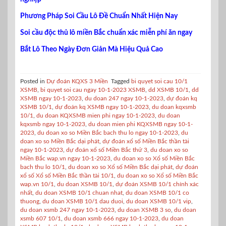
Phương Pháp Soi Cầu Lô Đề Chuẩn Nhất Hiện Nay
Soi cầu độc thủ lô miền Bắc chuẩn xác miễn phí ăn ngay
Bắt Lô Theo Ngày Đơn Giản Mà Hiệu Quả Cao
Posted in
Dự đoán KQXS 3 Miền
Tagged
bi quyet soi cau 10/1
XSMB
,
bi quyet soi cau ngay 10-1-2023 XSMB
,
dd XSMB 10/1
,
dd
XSMB ngay 10-1-2023
,
du doan 247 ngay 10-1-2023
,
dự đoán kq
XSMB 10/1
,
dự đoán kq XSMB ngay 10-1-2023
,
du doan kqxsmb
10/1
,
du doan KQXSMB mien phi ngay 10-1-2023
,
du doan
kqxsmb ngay 10-1-2023
,
du doan mien phi KQXSMB ngay 10-1-
2023
,
du doan xo so Miền Bắc bach thu lo ngay 10-1-2023
,
du
doan xo so Miền Bắc dại phát
,
dự đoán xổ số Miền Bắc thần tài
ngay 10-1-2023
,
dự đoán xổ số Miền Bắc thứ 3
,
du doan xo so
Miền Bắc wap.vn ngay 10-1-2023
,
du doan xo so Xổ số Miền Bắc
bach thu lo 10/1
,
du doan xo so Xổ số Miền Bắc dại phát
,
dự đoán
xổ số Xổ số Miền Bắc thần tài 10/1
,
du doan xo so Xổ số Miền Bắc
wap.vn 10/1
,
du doan XSMB 10/1
,
dự đoán XSMB 10/1 chính xác
nhất
,
du doan XSMB 10/1 chuan nhat
,
du doan XSMB 10/1 co
thuong
,
du doan XSMB 10/1 dau duoi
,
du doan XSMB 10/1 vip
,
du doan xsmb 247 ngay 10-1-2023
,
du doan XSMB 3 so
,
du doan
xsmb 607 10/1
,
du doan xsmb 666 ngay 10-1-2023
,
du doan