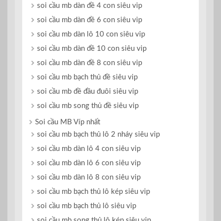
soi cầu mb dàn đề 4 con siêu vip
soi cầu mb dàn đề 6 con siêu vip
soi cầu mb dàn lô 10 con siêu vip
soi cầu mb dàn đề 10 con siêu vip
soi cầu mb dàn đề 8 con siêu vip
soi cầu mb bạch thủ đề siêu vip
soi cầu mb đề đầu đuôi siêu vip
soi cầu mb song thủ đề siêu vip
Soi cầu MB Víp nhất
soi cầu mb bạch thủ lô 2 nháy siêu vip
soi cầu mb dàn lô 4 con siêu vip
soi cầu mb dàn lô 6 con siêu vip
soi cầu mb dàn lô 8 con siêu vip
soi cầu mb bạch thủ lô kép siêu vip
soi cầu mb bạch thủ lô siêu vip
soi cầu mb song thủ lô kép siêu vip