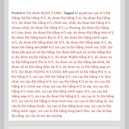
Posted in
Dự đoán KQXS 3 Miền
Tagged
bi quyet soi cau 4/1 Đà
Nẵng
,
dd Đà Nẵng 4/1
,
du doan Đà Nẵng 3 so
,
du doan Đà Nẵng
4/1
,
dự đoán Đà Nẵng 4/1 chính xác nhất
,
du doan Đà Nẵng 4/1
chuan nhat
,
du doan Đà Nẵng 4/1 co thuong
,
du doan Đà Nẵng
4/1 dau duoi
,
du doan Đà Nẵng 4/1 vip
,
du doan Đà Nẵng 666 4/1
,
du doan Đà Nẵng bach thu lo 4/1
,
du doan Đà Nẵng minh ngoc
4/1
,
du doan Đà Nẵng than tai 4/1
,
du doan Đà Nẵng wap 4/1
,
du
doan Đà Nẵng win2888 4/1 soi cau lo Đà Nẵng chinh xac 100
,
Dự
đoán kết quả xổ số Đà Nẵng
,
Dự đoán kết quả xổ số Đà Nẵng thứ
4
,
dự đoán kq Đà Nẵng 4/1
,
du doan KQĐà Nẵng 4/1
,
du doan xo
so Đà Nẵng bach thu lo 4/1
,
du doan xo so Đà Nẵng dại phát
,
dự
đoán xổ số Đà Nẵng thần tài 4/1
,
du doan xo so Đà Nẵng wap.vn
4/1
,
Dự đoán XSDNG 4/1/2023
,
kết quả xổ số Đà Nẵng thứ 4
,
sc
Đà Nẵng 4/1
,
soi cau 24h Đà Nẵng 4/1
,
soi cau Đà Nẵng 1 lo duy
nhat
,
soi cầu Đà Nẵng 4/1
,
soi cau Đà Nẵng 4/1 an to
,
soi cau Đà
Nẵng 4/1 chinh xac nhat
,
soi cau Đà Nẵng 4/1 lo vip
,
soi cau Đà
Nẵng 4/1 mien phi
,
soi cau Đà Nẵng minh ngoc 4/1
,
soi cau Đà
Nẵng wap 4/1
,
soi cau du đoan Đà Nẵng 4/1
,
soi cau lo 3s Đà Nẵng
4/1
,
soi cau lo Đà Nẵng 2 nhay hom nay
,
soi cau lo Đà Nẵng 3s
,
soi
cầu lô Đà Nẵng chuẩn
,
soi cau lo Đà Nẵng hom nay
,
soi cau lo Đà
Nẵng minh ngoc
,
soi cau lo Đà Nẵng rong bach kim
,
soi cầu lô kép
đà nẵng
,
soi cầu lô mn âm dương