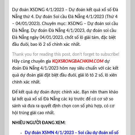
Dự đoán XSDNG 4/1/2023 – Dự đoán kết quả xổ số Đà
Nẵng thứ 4. Dự đoán Soi cầu Đà Nẵng 4/1/2023 (Thứ 4
– 04/01/2023). Chuyên mục: XSDNG – Dự đoán soi cầu
Đà Nẵng.
Dự đoán Đà Nẵng 4/1/2023, dự đoán soi cầu
Đà Nẵng ngày 04/01/2023, chốt số lô giải tám, đặc biệt
đầu đuôi, bao lô 2 số chính xác nhất.
Thank you for reading this post, don't forget to subscribe!
Hãy cùng chuyên gia
KQXSRONGBACHKIM.COM
dự
đoán Đà Nẵng 4/1/2023 hôm nay siêu chuẩn với các kết
quả dự đoán giải đặt biệt đầu đuôi, giải lô tô 2 số, lô xiên
chính xác nhất.
Để kết quả dự đoán được chính xác. Bạn nên tham khảo
lại kết quả xổ số Đà Nẵng các kỳ trước để có cơ sở so
sánh và đưa ra quyết định chọn con số phù hợp, có cơ
hội trúng giải cao nhất.
NHIỀU NGƯỜI ĐANG XEM:
Dự đoán XSMN 4/1/2023 – Soi cầu dự đoán xổ số