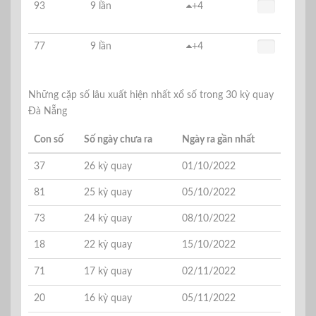
93
9 lần
+4
77
9 lần
+4
Những cặp số lâu xuất hiện nhất xổ số trong 30 kỳ quay
Đà Nẵng
Con số
Số ngày chưa ra
Ngày ra gần nhất
37
26 kỳ quay
01/10/2022
81
25 kỳ quay
05/10/2022
73
24 kỳ quay
08/10/2022
18
22 kỳ quay
15/10/2022
71
17 kỳ quay
02/11/2022
20
16 kỳ quay
05/11/2022