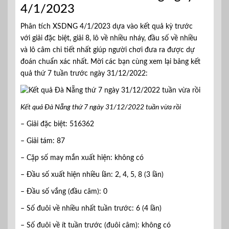
4/1/2023
Phân tích XSDNG 4/1/2023 dựa vào kết quả kỳ trước
với giải đặc biệt, giải 8, lô về nhiều nháy, đầu số về nhiều
và lô câm chi tiết nhất giúp người chơi đưa ra được dự
đoán chuẩn xác nhất. Mời các bạn cùng xem lại bảng kết
quả thứ 7 tuần trước ngày 31/12/2022:
Kết quả Đà Nẵng thứ 7 ngày 31/12/2022 tuần vừa rồi
– Giải đặc biệt: 516362
– Giải tám: 87
– Cặp số may mắn xuất hiện: không có
– Đầu số xuất hiện nhiều lần: 2, 4, 5, 8 (3 lần)
– Đầu số vắng (đầu câm): 0
– Số đuôi về nhiều nhất tuần trước: 6 (4 lần)
– Số đuôi về ít tuần trước (đuôi câm): không có