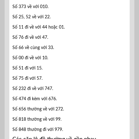
Số 373 về với 010.
Số 25, 52 về với 22.
Số 11 đi về với 44 hoặc 01.
Số 76 đi về với 47.
Số 66 về cùng với 33.
Số 00 đi về với 10.
Số 51 đi với 15.
Số 75 đi với 57.
Số 232 đi về với 747.
Số 474 đi kèm với 676.
Số 656 thường về với 272.
Số 818 thường về với 99.
Số 848 thường đi với 979.