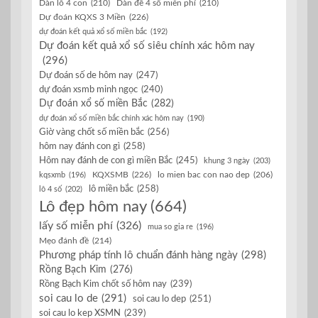
Dàn lô 4 con
(210)
Dàn đề 4 số miễn phí
(210)
Dự đoán KQXS 3 Miền
(226)
dự đoán kết quả xổ số miền bắc
(192)
Dự đoán kết quả xổ số siêu chính xác hôm nay
(296)
Dự đoán số de hôm nay
(247)
dự đoán xsmb minh ngọc
(240)
Dự đoán xổ số miền Bắc
(282)
dự đoán xổ số miền bắc chính xác hôm nay
(190)
Giờ vàng chốt số miền bắc
(256)
hôm nay đánh con gì
(258)
Hôm nay đánh de con gì miền Bắc
(245)
khung 3 ngày
(203)
KQXSMB
(226)
kqsxmb
(196)
lo mien bac con nao dep
(206)
lô miền bắc
(258)
lô 4 số
(202)
Lô đẹp hôm nay
(664)
lấy số miễn phí
(326)
mua so gia re
(196)
Mẹo đánh đề
(214)
Phương pháp tính lô chuẩn đánh hàng ngày
(298)
Rồng Bạch Kim
(276)
Rồng Bạch Kim chốt số hôm nay
(239)
soi cau lo de
(291)
soi cau lo dep
(251)
soi cau lo kep XSMN
(239)