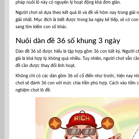
pháp nuôi lô này có nguyên lý hoạt động khá đơn giản.
Người chơi sẽ dựa theo kết quả lô và đề về hôm nay trong giải nh
giải nhất. Mục đích là biết được trong ba ngày kế tiếp, sẽ có c
sang tìm kiếm con số khác.
Nuôi dàn đề 36 số khung 3 ngày
Dàn đề 36 số được hiểu là tập hợp gồm 36 con bất kỳ. Người c
giá là khá hợp lý, không quá nhiều. Tuy nhiên, người chơi vẫn cầ
đề cần được thay đổi linh hoạt.
Không chỉ có các dàn gồm 36 số cổ điển như trước, hiện nay nh
chơi sẽ đánh 36 con với mức chia tiền phù hợp. Cách vào tiền 
nghiệm chơi lô đề: