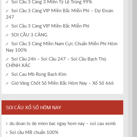
Soi Cầu 3 Càng 3 Miền Tỷ Lệ Trúng 99%
Soi Cầu 3 Càng VIP Miền Bắc Miễn Phí – Dự Đoán
247
Soi Cầu 3 Càng VIP Miền Bắc Miễn Phí
SOI CẦU 3 CÀNG
Soi Cầu 3 Càng Miền Nam Cực Chuẩn Miễn Phí Hôm
Nay 100%
Soi Cầu 24h – Soi Cầu 247 – Soi Cầu Bạch Thủ
CHÍNH XÁC
Soi Cau Mb Rong Bach Kim
Giờ Vàng Chốt Số Miền Bắc Hôm Nay – Xổ Số 666
SOI CẦU XỔ SỐ HÔM NAY
du doan lo de mien bac ngay hom nay – soi cau xsmb
Soi cầu MB chuẩn 100%