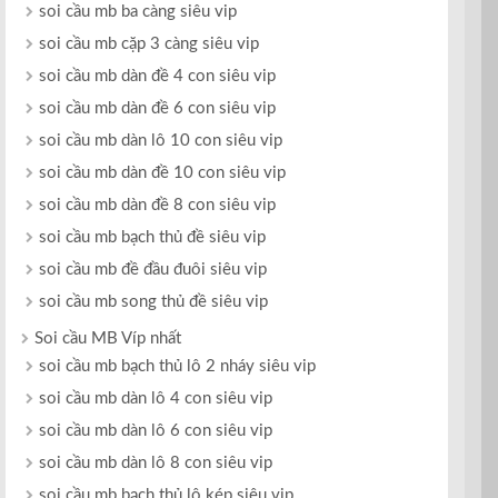
soi cầu mb ba càng siêu vip
soi cầu mb cặp 3 càng siêu vip
soi cầu mb dàn đề 4 con siêu vip
soi cầu mb dàn đề 6 con siêu vip
soi cầu mb dàn lô 10 con siêu vip
soi cầu mb dàn đề 10 con siêu vip
soi cầu mb dàn đề 8 con siêu vip
soi cầu mb bạch thủ đề siêu vip
soi cầu mb đề đầu đuôi siêu vip
soi cầu mb song thủ đề siêu vip
Soi cầu MB Víp nhất
soi cầu mb bạch thủ lô 2 nháy siêu vip
soi cầu mb dàn lô 4 con siêu vip
soi cầu mb dàn lô 6 con siêu vip
soi cầu mb dàn lô 8 con siêu vip
soi cầu mb bạch thủ lô kép siêu vip