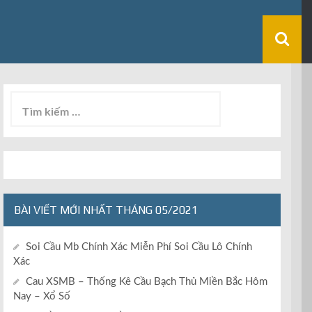
Tìm
kiếm
cho:
BÀI VIẾT MỚI NHẤT THÁNG 05/2021
Soi Cầu Mb Chính Xác Miễn Phí Soi Cầu Lô Chính
Xác
Cau XSMB – Thống Kê Cầu Bạch Thủ Miền Bắc Hôm
Nay – Xổ Số