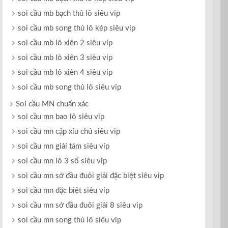
soi cầu mb bạch thủ lô siêu vip
soi cầu mb song thủ lô kép siêu vip
soi cầu mb lô xiên 2 siêu vip
soi cầu mb lô xiên 3 siêu vip
soi cầu mb lô xiên 4 siêu vip
soi cầu mb song thủ lô siêu vip
Soi cầu MN chuẩn xác
soi cầu mn bao lô siêu vip
soi cầu mn cặp xíu chủ siêu vip
soi cầu mn giải tám siêu vip
soi cầu mn lô 3 số siêu vip
soi cầu mn sớ đầu đuôi giải đặc biệt siêu vip
soi cầu mn đặc biệt siêu vip
soi cầu mn sớ đầu đuôi giải 8 siêu vip
soi cầu mn song thủ lô siêu vip