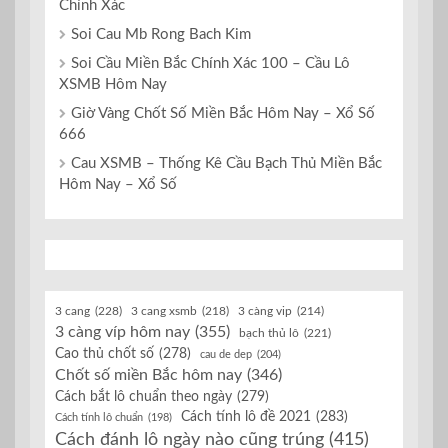
Chính Xác
Soi Cau Mb Rong Bach Kim
Soi Cầu Miền Bắc Chính Xác 100 – Cầu Lô
XSMB Hôm Nay
Giờ Vàng Chốt Số Miền Bắc Hôm Nay – Xổ Số
666
Cau XSMB – Thống Kê Cầu Bạch Thủ Miền Bắc
Hôm Nay – Xổ Số
3 cang
(228)
3 cang xsmb
(218)
3 càng vip
(214)
3 càng víp hôm nay
(355)
bạch thủ lô
(221)
Cao thủ chốt số
(278)
cau de dep
(204)
Chốt số miền Bắc hôm nay
(346)
Cách bắt lô chuẩn theo ngày
(279)
Cách tính lô đề 2021
(283)
Cách tính lô chuẩn
(198)
Cách đánh lô ngày nào cũng trúng
(415)