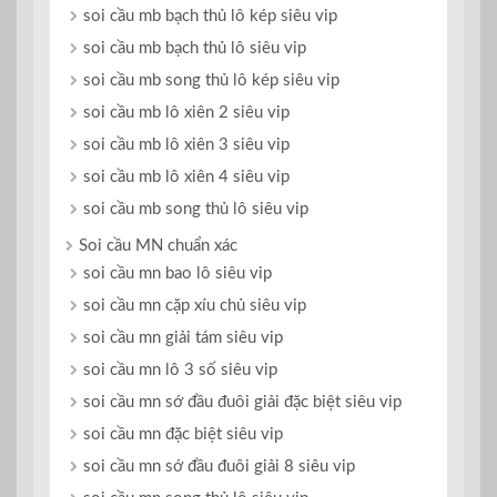
soi cầu mb bạch thủ lô kép siêu vip
soi cầu mb bạch thủ lô siêu vip
soi cầu mb song thủ lô kép siêu vip
soi cầu mb lô xiên 2 siêu vip
soi cầu mb lô xiên 3 siêu vip
soi cầu mb lô xiên 4 siêu vip
soi cầu mb song thủ lô siêu vip
Soi cầu MN chuẩn xác
soi cầu mn bao lô siêu vip
soi cầu mn cặp xíu chủ siêu vip
soi cầu mn giải tám siêu vip
soi cầu mn lô 3 số siêu vip
soi cầu mn sớ đầu đuôi giải đặc biệt siêu vip
soi cầu mn đặc biệt siêu vip
soi cầu mn sớ đầu đuôi giải 8 siêu vip