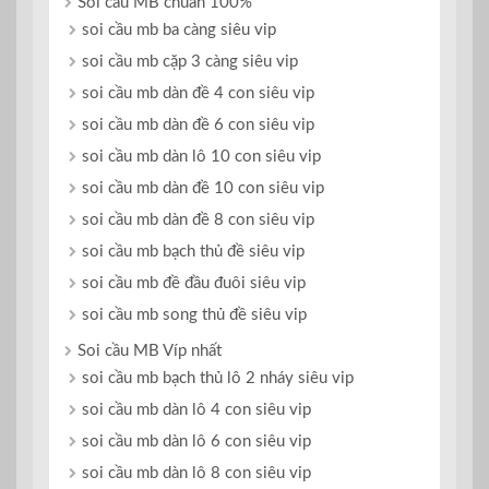
Soi cầu MB chuẩn 100%
soi cầu mb ba càng siêu vip
soi cầu mb cặp 3 càng siêu vip
soi cầu mb dàn đề 4 con siêu vip
soi cầu mb dàn đề 6 con siêu vip
soi cầu mb dàn lô 10 con siêu vip
soi cầu mb dàn đề 10 con siêu vip
soi cầu mb dàn đề 8 con siêu vip
soi cầu mb bạch thủ đề siêu vip
soi cầu mb đề đầu đuôi siêu vip
soi cầu mb song thủ đề siêu vip
Soi cầu MB Víp nhất
soi cầu mb bạch thủ lô 2 nháy siêu vip
soi cầu mb dàn lô 4 con siêu vip
soi cầu mb dàn lô 6 con siêu vip
soi cầu mb dàn lô 8 con siêu vip