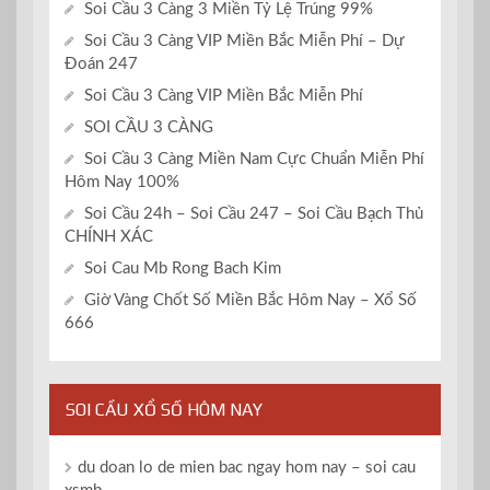
Soi Cầu 3 Càng 3 Miền Tỷ Lệ Trúng 99%
Soi Cầu 3 Càng VIP Miền Bắc Miễn Phí – Dự
Đoán 247
Soi Cầu 3 Càng VIP Miền Bắc Miễn Phí
SOI CẦU 3 CÀNG
Soi Cầu 3 Càng Miền Nam Cực Chuẩn Miễn Phí
Hôm Nay 100%
Soi Cầu 24h – Soi Cầu 247 – Soi Cầu Bạch Thủ
CHÍNH XÁC
Soi Cau Mb Rong Bach Kim
Giờ Vàng Chốt Số Miền Bắc Hôm Nay – Xổ Số
666
SOI CẦU XỔ SỐ HÔM NAY
du doan lo de mien bac ngay hom nay – soi cau