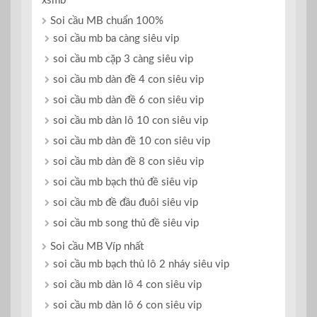
xsmb
Soi cầu MB chuẩn 100%
soi cầu mb ba càng siêu vip
soi cầu mb cặp 3 càng siêu vip
soi cầu mb dàn đề 4 con siêu vip
soi cầu mb dàn đề 6 con siêu vip
soi cầu mb dàn lô 10 con siêu vip
soi cầu mb dàn đề 10 con siêu vip
soi cầu mb dàn đề 8 con siêu vip
soi cầu mb bạch thủ đề siêu vip
soi cầu mb đề đầu đuôi siêu vip
soi cầu mb song thủ đề siêu vip
Soi cầu MB Víp nhất
soi cầu mb bạch thủ lô 2 nháy siêu vip
soi cầu mb dàn lô 4 con siêu vip
soi cầu mb dàn lô 6 con siêu vip