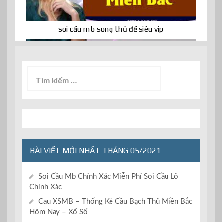
soi cầu mb song thủ đề siêu vip
Tìm
kiếm
cho:
BÀI VIẾT MỚI NHẤT THÁNG 05/2021
Soi Cầu Mb Chính Xác Miễn Phí Soi Cầu Lô
Chính Xác
Cau XSMB – Thống Kê Cầu Bạch Thủ Miền Bắc
Hôm Nay – Xổ Số