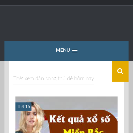
Skip
to
content
MENU
Thẻ:
xem dàn song thủ đề hôm nay
Th4 15