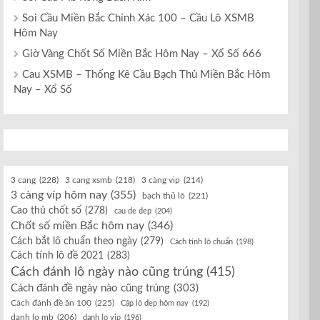
Soi Cầu Miền Bắc Chính Xác 100 – Cầu Lô XSMB
Hôm Nay
Giờ Vàng Chốt Số Miền Bắc Hôm Nay – Xổ Số 666
Cau XSMB – Thống Kê Cầu Bạch Thủ Miền Bắc Hôm
Nay – Xổ Số
3 cang
(228)
3 cang xsmb
(218)
3 càng vip
(214)
3 càng víp hôm nay
(355)
bạch thủ lô
(221)
Cao thủ chốt số
(278)
cau de dep
(204)
Chốt số miền Bắc hôm nay
(346)
Cách bắt lô chuẩn theo ngày
(279)
Cách tính lô chuẩn
(198)
Cách tính lô đề 2021
(283)
Cách đánh lô ngày nào cũng trúng
(415)
Cách đánh đề ngày nào cũng trúng
(303)
Cách đánh đề ăn 100
(225)
Cặp lô đẹp hôm nay
(192)
danh lo mb
(206)
danh lo vip
(196)