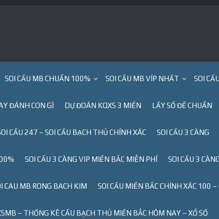
SOI CẦU MB CHUẨN 100%
SOI CẦU MB VÍP NHẤT
SOI CẦ
Y ĐÁNH CON GÌ
DỰ ĐOÁN KQXS 3 MIỀN
LẤY SỐ ĐỀ CHUẨN
SOI CẦU 247 – SOI CẦU BẠCH THỦ CHÍNH XÁC
SOI CẦU 3 CÀNG
100%
SOI CẦU 3 CÀNG VIP MIỀN BẮC MIỄN PHÍ
SOI CẦU 3 CÀN
OI CAU MB RONG BACH KIM
SOI CẦU MIỀN BẮC CHÍNH XÁC 100 
XSMB – THỐNG KÊ CẦU BẠCH THỦ MIỀN BẮC HÔM NAY – XỔ SỐ