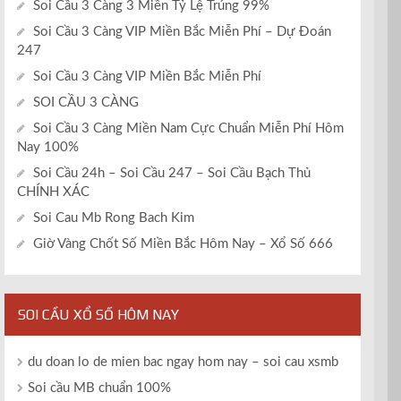
Soi Cầu 3 Càng 3 Miền Tỷ Lệ Trúng 99%
Soi Cầu 3 Càng VIP Miền Bắc Miễn Phí – Dự Đoán
247
Soi Cầu 3 Càng VIP Miền Bắc Miễn Phí
SOI CẦU 3 CÀNG
Soi Cầu 3 Càng Miền Nam Cực Chuẩn Miễn Phí Hôm
Nay 100%
Soi Cầu 24h – Soi Cầu 247 – Soi Cầu Bạch Thủ
CHÍNH XÁC
Soi Cau Mb Rong Bach Kim
Giờ Vàng Chốt Số Miền Bắc Hôm Nay – Xổ Số 666
SOI CẦU XỔ SỐ HÔM NAY
du doan lo de mien bac ngay hom nay – soi cau xsmb
Soi cầu MB chuẩn 100%