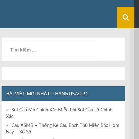
Tìm
kiếm
cho:
BÀI VIẾT MỚI NHẤT THÁNG 05/2021
Soi Cầu Mb Chính Xác Miễn Phí Soi Cầu Lô Chính
Xác
Cau XSMB – Thống Kê Cầu Bạch Thủ Miền Bắc Hôm
Nay – Xổ Số