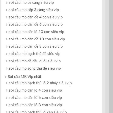
soi cầu mb ba càng siêu vip
soi cầu mb cặp 3 càng siêu vip
soi cầu mb dàn đề 4 con siêu vip
soi cầu mb dàn đề 6 con siêu vip
soi cầu mb dàn lô 10 con siêu vip
soi cầu mb dàn đề 10 con siêu vip
soi cầu mb dàn đề 8 con siêu vip
soi cầu mb bạch thủ đề siêu vip
soi cầu mb đề đầu đuôi siêu vip
soi cầu mb song thủ đề siêu vip
Soi cầu MB Víp nhất
soi cầu mb bạch thủ lô 2 nháy siêu vip
soi cầu mb dàn lô 4 con siêu vip
soi cầu mb dàn lô 6 con siêu vip
soi cầu mb dàn lô 8 con siêu vip
soi cầu mb bạch thủ lô kép siêu vip