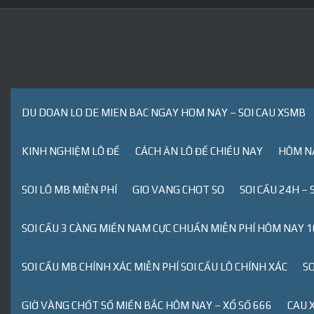
Skip
to
content
DU DOAN LO DE MIEN BAC NGAY HOM NAY – SOI CAU XSMB
KINH NGHIỆM LÔ ĐỀ
CÁCH ĂN LÔ ĐỀ CHIỀU NAY
HÔM NA
SOI LÔ MB MIỄN PHÍ
GIO VANG CHOT SO
SOI CẦU 24H – 
SOI CẦU 3 CÀNG MIỀN NAM CỰC CHUẨN MIỄN PHÍ HÔM NAY 
SOI CẦU MB CHÍNH XÁC MIỄN PHÍ SOI CẦU LÔ CHÍNH XÁC
S
GIỜ VÀNG CHỐT SỐ MIỀN BẮC HÔM NAY – XỔ SỐ 666
CAU 