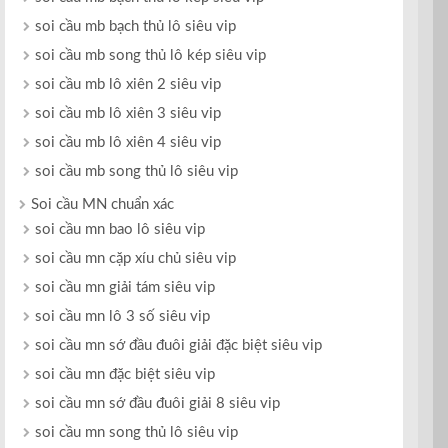
soi cầu mb bạch thủ lô siêu vip
soi cầu mb song thủ lô kép siêu vip
soi cầu mb lô xiên 2 siêu vip
soi cầu mb lô xiên 3 siêu vip
soi cầu mb lô xiên 4 siêu vip
soi cầu mb song thủ lô siêu vip
Soi cầu MN chuẩn xác
soi cầu mn bao lô siêu vip
soi cầu mn cặp xíu chủ siêu vip
soi cầu mn giải tám siêu vip
soi cầu mn lô 3 số siêu vip
soi cầu mn sớ đầu đuôi giải đặc biệt siêu vip
soi cầu mn đặc biệt siêu vip
soi cầu mn sớ đầu đuôi giải 8 siêu vip
soi cầu mn song thủ lô siêu vip