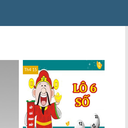
Th4 15