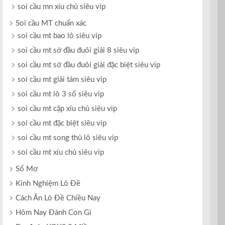
soi cầu mn xíu chủ siêu vip
Soi cầu MT chuẩn xác
soi cầu mt bao lô siêu vip
soi cầu mt sớ đầu đuôi giải 8 siêu vip
soi cầu mt sớ đầu đuôi giải đặc biệt siêu vip
soi cầu mt giải tám siêu vip
soi cầu mt lô 3 số siêu vip
soi cầu mt cặp xíu chủ siêu vip
soi cầu mt đặc biệt siêu vip
soi cầu mt song thủ lô siêu vip
soi cầu mt xíu chủ siêu vip
Sổ Mơ
Kinh Nghiệm Lô Đề
Cách Ăn Lô Đề Chiều Nay
Hôm Nay Đánh Con Gì