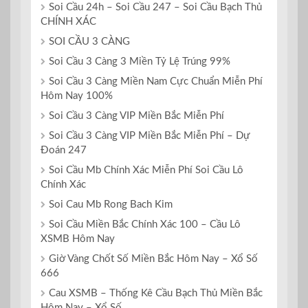
Soi Cầu 24h – Soi Cầu 247 – Soi Cầu Bạch Thủ
CHÍNH XÁC
SOI CẦU 3 CÀNG
Soi Cầu 3 Càng 3 Miền Tỷ Lệ Trúng 99%
Soi Cầu 3 Càng Miền Nam Cực Chuẩn Miễn Phí
Hôm Nay 100%
Soi Cầu 3 Càng VIP Miền Bắc Miễn Phí
Soi Cầu 3 Càng VIP Miền Bắc Miễn Phí – Dự
Đoán 247
Soi Cầu Mb Chính Xác Miễn Phí Soi Cầu Lô
Chính Xác
Soi Cau Mb Rong Bach Kim
Soi Cầu Miền Bắc Chính Xác 100 – Cầu Lô
XSMB Hôm Nay
Giờ Vàng Chốt Số Miền Bắc Hôm Nay – Xổ Số
666
Cau XSMB – Thống Kê Cầu Bạch Thủ Miền Bắc
Hôm Nay – Xổ Số