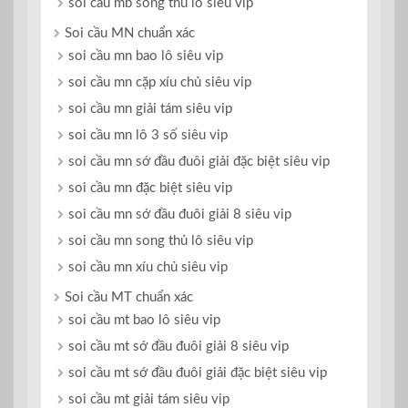
soi cầu mb song thủ lô siêu vip
Soi cầu MN chuẩn xác
soi cầu mn bao lô siêu vip
soi cầu mn cặp xíu chủ siêu vip
soi cầu mn giải tám siêu vip
soi cầu mn lô 3 số siêu vip
soi cầu mn sớ đầu đuôi giải đặc biệt siêu vip
soi cầu mn đặc biệt siêu vip
soi cầu mn sớ đầu đuôi giải 8 siêu vip
soi cầu mn song thủ lô siêu vip
soi cầu mn xíu chủ siêu vip
Soi cầu MT chuẩn xác
soi cầu mt bao lô siêu vip
soi cầu mt sớ đầu đuôi giải 8 siêu vip
soi cầu mt sớ đầu đuôi giải đặc biệt siêu vip
soi cầu mt giải tám siêu vip