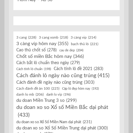
3 cang
(228)
3 cang xsmb
(218)
3 càng vip
(214)
3 càng víp hôm nay
(355)
bạch thủ lô
(221)
Cao thủ chốt số
(278)
cau de dep
(204)
Chốt số miền Bắc hôm nay
(346)
Cách bắt lô chuẩn theo ngày
(279)
Cách tính lô đề 2021
(283)
Cách tính lô chuẩn
(198)
Cách đánh lô ngày nào cũng trúng
(415)
Cách đánh đề ngày nào cũng trúng
(303)
Cách đánh đề ăn 100
(225)
Cặp lô đẹp hôm nay
(192)
danh lo mb
(206)
danh lo vip
(196)
du doan Miền Trung 3 so
(299)
du doan xo so Xổ số Miền Bắc dại phát
(433)
du doan xo so Xổ Số Miền Nam dại phát
(231)
du doan xo so Xổ Số Miền Trung dại phát
(300)