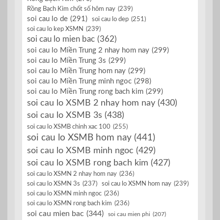
Rồng Bạch Kim chốt số hôm nay
(239)
soi cau lo de
(291)
soi cau lo dep
(251)
soi cau lo kep XSMN
(239)
soi cau lo mien bac
(362)
soi cau lo Miền Trung 2 nhay hom nay
(299)
soi cau lo Miền Trung 3s
(299)
soi cau lo Miền Trung hom nay
(299)
soi cau lo Miền Trung minh ngoc
(298)
soi cau lo Miền Trung rong bach kim
(299)
soi cau lo XSMB 2 nhay hom nay
(430)
soi cau lo XSMB 3s
(438)
soi cau lo XSMB chinh xac 100
(255)
soi cau lo XSMB hom nay
(441)
soi cau lo XSMB minh ngoc
(429)
soi cau lo XSMB rong bach kim
(427)
soi cau lo XSMN 2 nhay hom nay
(236)
soi cau lo XSMN 3s
(237)
soi cau lo XSMN hom nay
(239)
soi cau lo XSMN minh ngoc
(236)
soi cau lo XSMN rong bach kim
(236)
soi cau mien bac
(344)
soi cau mien phi
(207)