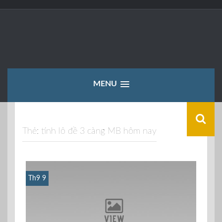
Skip
to
content
MENU
Thẻ:
tính lô đề 3 càng MB hôm nay
Th9 9