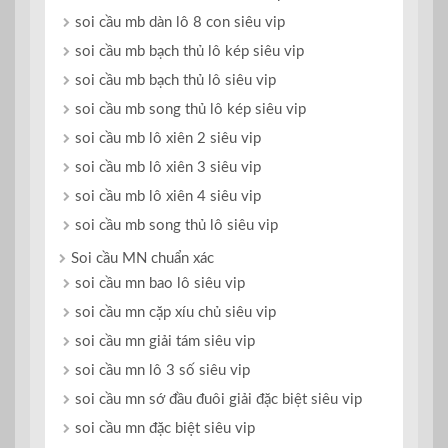
soi cầu mb dàn lô 8 con siêu vip
soi cầu mb bạch thủ lô kép siêu vip
soi cầu mb bạch thủ lô siêu vip
soi cầu mb song thủ lô kép siêu vip
soi cầu mb lô xiên 2 siêu vip
soi cầu mb lô xiên 3 siêu vip
soi cầu mb lô xiên 4 siêu vip
soi cầu mb song thủ lô siêu vip
Soi cầu MN chuẩn xác
soi cầu mn bao lô siêu vip
soi cầu mn cặp xíu chủ siêu vip
soi cầu mn giải tám siêu vip
soi cầu mn lô 3 số siêu vip
soi cầu mn sớ đầu đuôi giải đặc biệt siêu vip
soi cầu mn đặc biệt siêu vip