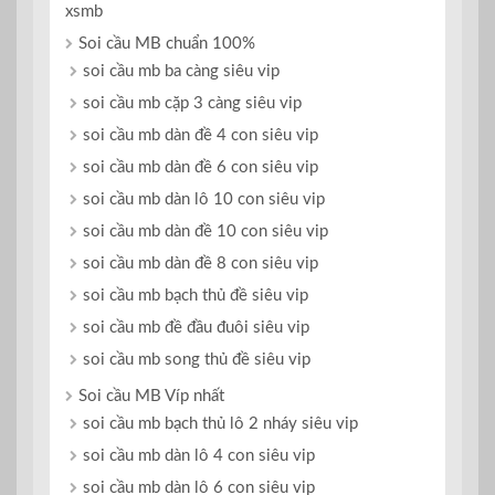
xsmb
Soi cầu MB chuẩn 100%
soi cầu mb ba càng siêu vip
soi cầu mb cặp 3 càng siêu vip
soi cầu mb dàn đề 4 con siêu vip
soi cầu mb dàn đề 6 con siêu vip
soi cầu mb dàn lô 10 con siêu vip
soi cầu mb dàn đề 10 con siêu vip
soi cầu mb dàn đề 8 con siêu vip
soi cầu mb bạch thủ đề siêu vip
soi cầu mb đề đầu đuôi siêu vip
soi cầu mb song thủ đề siêu vip
Soi cầu MB Víp nhất
soi cầu mb bạch thủ lô 2 nháy siêu vip
soi cầu mb dàn lô 4 con siêu vip
soi cầu mb dàn lô 6 con siêu vip