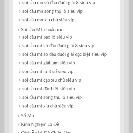
soi cầu mn sớ đầu đuôi giải 8 siêu vip
soi cầu mn song thủ lô siêu vip
soi cầu mn xíu chủ siêu vip
Soi cầu MT chuẩn xác
soi cầu mt bao lô siêu vip
soi cầu mt sớ đầu đuôi giải 8 siêu vip
soi cầu mt sớ đầu đuôi giải đặc biệt siêu vip
soi cầu mt giải tám siêu vip
soi cầu mt lô 3 số siêu vip
soi cầu mt cặp xíu chủ siêu vip
soi cầu mt đặc biệt siêu vip
soi cầu mt song thủ lô siêu vip
soi cầu mt xíu chủ siêu vip
Sổ Mơ
Kinh Nghiệm Lô Đề