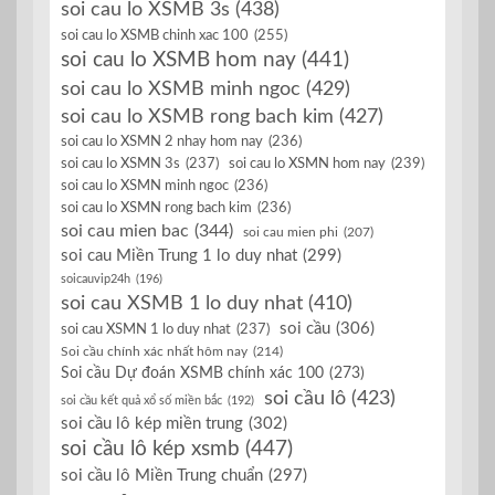
soi cau lo XSMB 3s
(438)
soi cau lo XSMB chinh xac 100
(255)
soi cau lo XSMB hom nay
(441)
soi cau lo XSMB minh ngoc
(429)
soi cau lo XSMB rong bach kim
(427)
soi cau lo XSMN 2 nhay hom nay
(236)
soi cau lo XSMN 3s
(237)
soi cau lo XSMN hom nay
(239)
soi cau lo XSMN minh ngoc
(236)
soi cau lo XSMN rong bach kim
(236)
soi cau mien bac
(344)
soi cau mien phi
(207)
soi cau Miền Trung 1 lo duy nhat
(299)
soicauvip24h
(196)
soi cau XSMB 1 lo duy nhat
(410)
soi cầu
(306)
soi cau XSMN 1 lo duy nhat
(237)
Soi cầu chính xác nhất hôm nay
(214)
Soi cầu Dự đoán XSMB chính xác 100
(273)
soi cầu lô
(423)
soi cầu kết quả xổ số miền bắc
(192)
soi cầu lô kép miền trung
(302)
soi cầu lô kép xsmb
(447)
soi cầu lô Miền Trung chuẩn
(297)