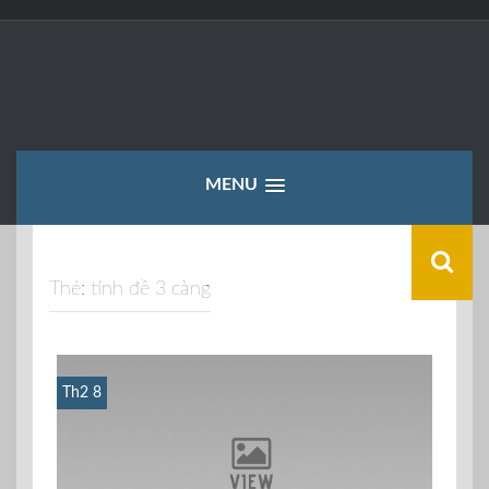
Skip
to
content
MENU
Thẻ:
tính đề 3 càng
Th2 8