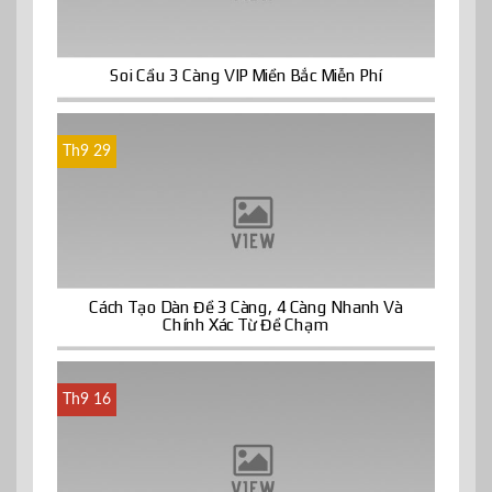
Soi Cầu 3 Càng VIP Miền Bắc Miễn Phí
Th9 29
Cách Tạo Dàn Đề 3 Càng, 4 Càng Nhanh Và
Chính Xác Từ Đề Chạm
Th9 16