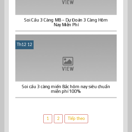
Soi Cầu 3 Càng MB – Dự Đoán 3 Càng Hôm
Nay Miễn Phí
Th12 12
Soi cầu 3 càng miền Bắc hôm nay siêu chuẩn
miễn phí 100%
Phân
1
2
Tiếp theo
trang