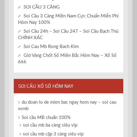
SOI CẦU 3 CÀNG
Soi Cầu 3 Càng Miền Nam Cực Chuẩn Miễn Phí
Hôm Nay 100%
Soi Cầu 24h – Soi Cầu 247 – Soi Cầu Bạch Thủ
CHÍNH XÁC
Soi Cau Mb Rong Bach Kim
Giờ Vàng Chốt Số Miền Bắc Hôm Nay – Xổ Số
666
SOI CẦU XỔ SỐ HÔM NAY
du doan lo de mien bac ngay hom nay – soi cau
xsmb
Soi cầu MB chuẩn 100%
soi cầu mb ba càng siêu vip
soi cầu mb cặp 3 càng siêu vip