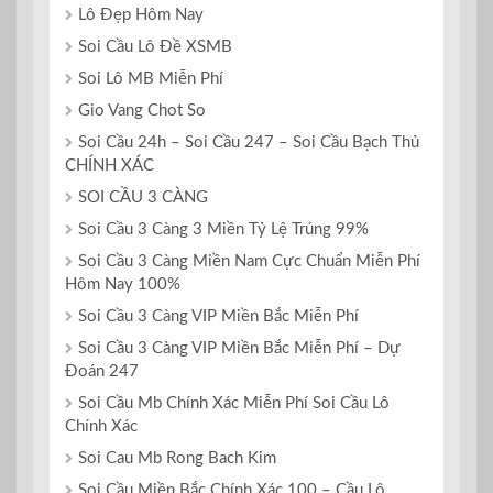
Lô Đẹp Hôm Nay
Soi Cầu Lô Đề XSMB
Soi Lô MB Miễn Phí
Gio Vang Chot So
Soi Cầu 24h – Soi Cầu 247 – Soi Cầu Bạch Thủ
CHÍNH XÁC
SOI CẦU 3 CÀNG
Soi Cầu 3 Càng 3 Miền Tỷ Lệ Trúng 99%
Soi Cầu 3 Càng Miền Nam Cực Chuẩn Miễn Phí
Hôm Nay 100%
Soi Cầu 3 Càng VIP Miền Bắc Miễn Phí
Soi Cầu 3 Càng VIP Miền Bắc Miễn Phí – Dự
Đoán 247
Soi Cầu Mb Chính Xác Miễn Phí Soi Cầu Lô
Chính Xác
Soi Cau Mb Rong Bach Kim
Soi Cầu Miền Bắc Chính Xác 100 – Cầu Lô