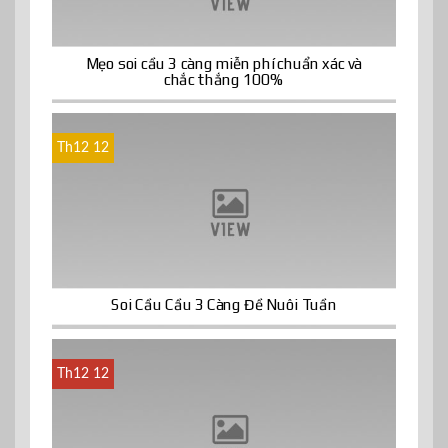
Mẹo soi cầu 3 càng miễn phí chuẩn xác và
chắc thắng 100%
Th12 12
Soi Cầu Cầu 3 Càng Đề Nuôi Tuần
Th12 12