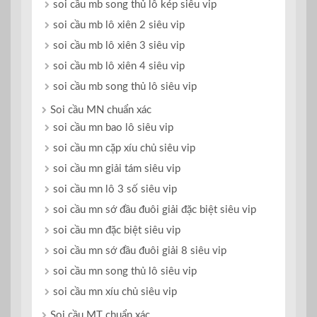
soi cầu mb song thủ lô kép siêu vip
soi cầu mb lô xiên 2 siêu vip
soi cầu mb lô xiên 3 siêu vip
soi cầu mb lô xiên 4 siêu vip
soi cầu mb song thủ lô siêu vip
Soi cầu MN chuẩn xác
soi cầu mn bao lô siêu vip
soi cầu mn cặp xíu chủ siêu vip
soi cầu mn giải tám siêu vip
soi cầu mn lô 3 số siêu vip
soi cầu mn sớ đầu đuôi giải đặc biệt siêu vip
soi cầu mn đặc biệt siêu vip
soi cầu mn sớ đầu đuôi giải 8 siêu vip
soi cầu mn song thủ lô siêu vip
soi cầu mn xíu chủ siêu vip
Soi cầu MT chuẩn xác