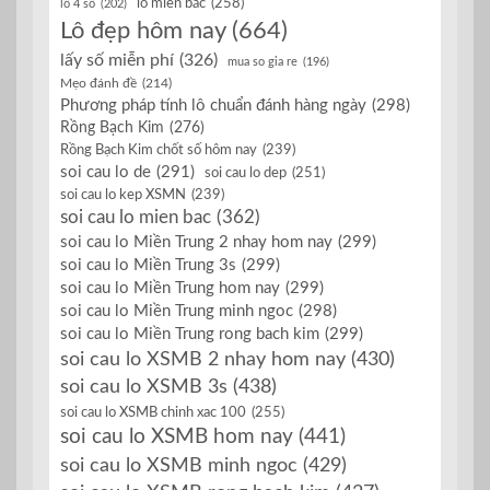
lô miền bắc
(258)
lô 4 số
(202)
Lô đẹp hôm nay
(664)
lấy số miễn phí
(326)
mua so gia re
(196)
Mẹo đánh đề
(214)
Phương pháp tính lô chuẩn đánh hàng ngày
(298)
Rồng Bạch Kim
(276)
Rồng Bạch Kim chốt số hôm nay
(239)
soi cau lo de
(291)
soi cau lo dep
(251)
soi cau lo kep XSMN
(239)
soi cau lo mien bac
(362)
soi cau lo Miền Trung 2 nhay hom nay
(299)
soi cau lo Miền Trung 3s
(299)
soi cau lo Miền Trung hom nay
(299)
soi cau lo Miền Trung minh ngoc
(298)
soi cau lo Miền Trung rong bach kim
(299)
soi cau lo XSMB 2 nhay hom nay
(430)
soi cau lo XSMB 3s
(438)
soi cau lo XSMB chinh xac 100
(255)
soi cau lo XSMB hom nay
(441)
soi cau lo XSMB minh ngoc
(429)