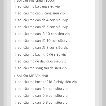
Soi cầu MB chuẩn 100%
soi cầu mb ba càng siêu vip
soi cầu mb cặp 3 càng siêu vip
soi cầu mb dàn đề 4 con siêu vip
soi cầu mb dàn đề 6 con siêu vip
soi cầu mb dàn lô 10 con siêu vip
soi cầu mb dàn đề 10 con siêu vip
soi cầu mb dàn đề 8 con siêu vip
soi cầu mb bạch thủ đề siêu vip
soi cầu mb đề đầu đuôi siêu vip
soi cầu mb song thủ đề siêu vip
Soi cầu MB Víp nhất
soi cầu mb bạch thủ lô 2 nháy siêu vip
soi cầu mb dàn lô 4 con siêu vip
soi cầu mb dàn lô 6 con siêu vip
soi cầu mb dàn lô 8 con siêu vip