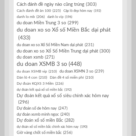
Cách đánh đề ngày nào cũng trúng
(303)
Cách đánh đề ăn 100
(225)
Cặp lô đẹp hôm nay
(192)
danh lo mb
(206)
danh lo vip
(196)
du doan Miền Trung 3 so
(299)
du doan xo so Xổ số Miền Bắc dại phát
(433)
du doan xo so Xổ Số Miền Nam dại phát
(231)
du doan xo so Xổ Số Miền Trung dại phát
(300)
du doan xsmb
(271)
du doan XSMB 3 so
(448)
du doan XSMN 3 so
(239)
du doan XSMB vip
(210)
Dàn lô 4 con
(210)
Dàn đề 4 số miễn phí
(210)
Dự đoán KQXS 3 Miền
(226)
dự đoán kết quả xổ số miền bắc
(192)
Dự đoán kết quả xổ số siêu chính xác hôm nay
(296)
Dự đoán số de hôm nay
(247)
dự đoán xsmb minh ngọc
(240)
Dự đoán xổ số miền Bắc
(282)
dự đoán xổ số miền bắc chính xác hôm nay
(190)
Giờ vàng chốt số miền bắc
(256)