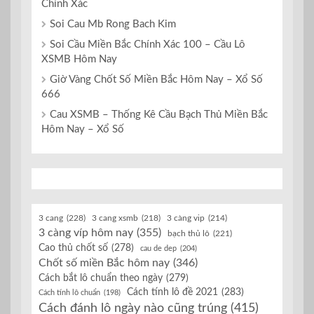
Chính Xác
Soi Cau Mb Rong Bach Kim
Soi Cầu Miền Bắc Chính Xác 100 – Cầu Lô
XSMB Hôm Nay
Giờ Vàng Chốt Số Miền Bắc Hôm Nay – Xổ Số
666
Cau XSMB – Thống Kê Cầu Bạch Thủ Miền Bắc
Hôm Nay – Xổ Số
3 cang
(228)
3 cang xsmb
(218)
3 càng vip
(214)
3 càng víp hôm nay
(355)
bạch thủ lô
(221)
Cao thủ chốt số
(278)
cau de dep
(204)
Chốt số miền Bắc hôm nay
(346)
Cách bắt lô chuẩn theo ngày
(279)
Cách tính lô đề 2021
(283)
Cách tính lô chuẩn
(198)
Cách đánh lô ngày nào cũng trúng
(415)