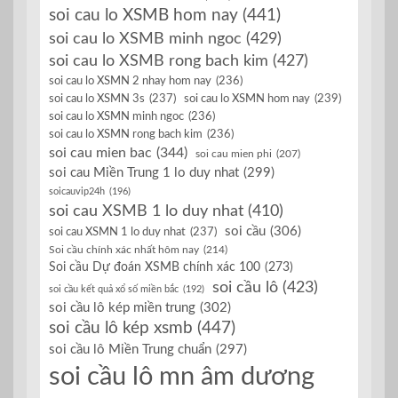
soi cau lo XSMB hom nay
(441)
soi cau lo XSMB minh ngoc
(429)
soi cau lo XSMB rong bach kim
(427)
soi cau lo XSMN 2 nhay hom nay
(236)
soi cau lo XSMN 3s
(237)
soi cau lo XSMN hom nay
(239)
soi cau lo XSMN minh ngoc
(236)
soi cau lo XSMN rong bach kim
(236)
soi cau mien bac
(344)
soi cau mien phi
(207)
soi cau Miền Trung 1 lo duy nhat
(299)
soicauvip24h
(196)
soi cau XSMB 1 lo duy nhat
(410)
soi cầu
(306)
soi cau XSMN 1 lo duy nhat
(237)
Soi cầu chính xác nhất hôm nay
(214)
Soi cầu Dự đoán XSMB chính xác 100
(273)
soi cầu lô
(423)
soi cầu kết quả xổ số miền bắc
(192)
soi cầu lô kép miền trung
(302)
soi cầu lô kép xsmb
(447)
soi cầu lô Miền Trung chuẩn
(297)
soi cầu lô mn âm dương