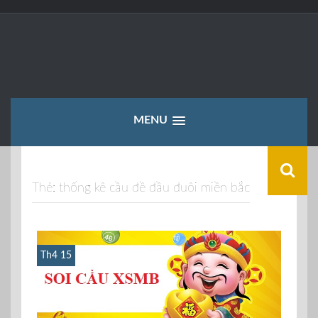
Skip
to
content
MENU
Thẻ:
thống kê cầu đề đầu đuôi miền bắc
Th4 15