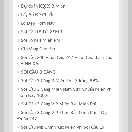
Dự đoán KQXS 3 Miền
Lấy Số Đề Chuẩn
Lô Đẹp Hôm Nay
Soi Cầu Lô Đề XSMB
Soi Lô MB Miễn Phí
Gio Vang Chot So
Soi Cầu 24h – Soi Cầu 247 – Soi Cầu Bạch Thủ
CHÍNH XÁC
SOI CẦU 3 CÀNG
Soi Cầu 3 Càng 3 Miền Tỷ Lệ Trúng 99%
Soi Cầu 3 Càng Miền Nam Cực Chuẩn Miễn Phí
Hôm Nay 100%
Soi Cầu 3 Càng VIP Miền Bắc Miễn Phí
Soi Cầu 3 Càng VIP Miền Bắc Miễn Phí – Dự
Đoán 247
Soi Cầu Mb Chính Xác Miễn Phí Soi Cầu Lô