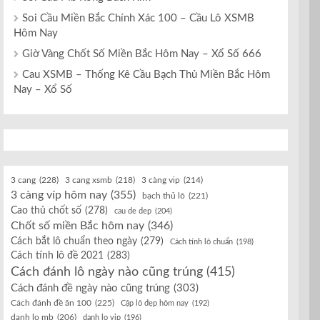
Soi Cầu Miền Bắc Chính Xác 100 – Cầu Lô XSMB
Hôm Nay
Giờ Vàng Chốt Số Miền Bắc Hôm Nay – Xổ Số 666
Cau XSMB – Thống Kê Cầu Bạch Thủ Miền Bắc Hôm
Nay – Xổ Số
3 cang
(228)
3 cang xsmb
(218)
3 càng vip
(214)
3 càng víp hôm nay
(355)
bạch thủ lô
(221)
Cao thủ chốt số
(278)
cau de dep
(204)
Chốt số miền Bắc hôm nay
(346)
Cách bắt lô chuẩn theo ngày
(279)
Cách tính lô chuẩn
(198)
Cách tính lô đề 2021
(283)
Cách đánh lô ngày nào cũng trúng
(415)
Cách đánh đề ngày nào cũng trúng
(303)
Cách đánh đề ăn 100
(225)
Cặp lô đẹp hôm nay
(192)
danh lo mb
(206)
danh lo vip
(196)