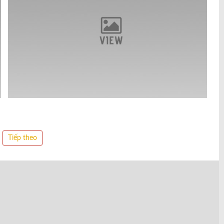
Tiếp theo