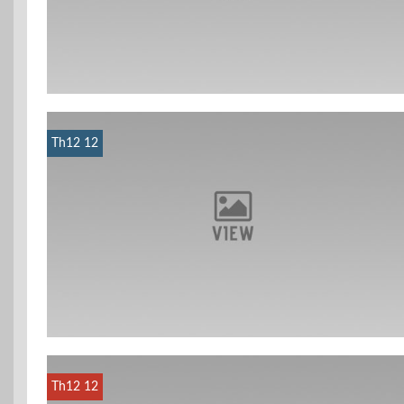
Th12 12
Th12 12