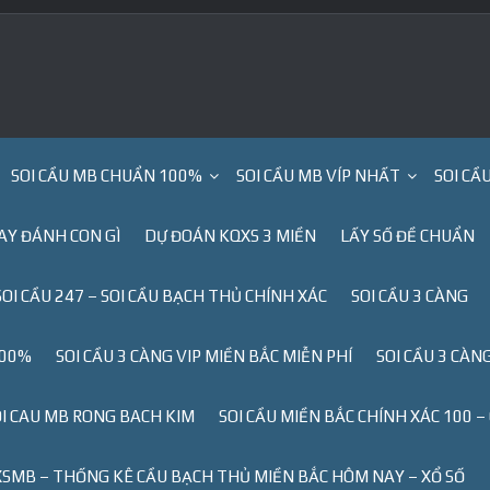
SOI CẦU MB CHUẨN 100%
SOI CẦU MB VÍP NHẤT
SOI CẦ
Y ĐÁNH CON GÌ
DỰ ĐOÁN KQXS 3 MIỀN
LẤY SỐ ĐỀ CHUẨN
SOI CẦU 247 – SOI CẦU BẠCH THỦ CHÍNH XÁC
SOI CẦU 3 CÀNG
100%
SOI CẦU 3 CÀNG VIP MIỀN BẮC MIỄN PHÍ
SOI CẦU 3 CÀN
OI CAU MB RONG BACH KIM
SOI CẦU MIỀN BẮC CHÍNH XÁC 100 
XSMB – THỐNG KÊ CẦU BẠCH THỦ MIỀN BẮC HÔM NAY – XỔ SỐ