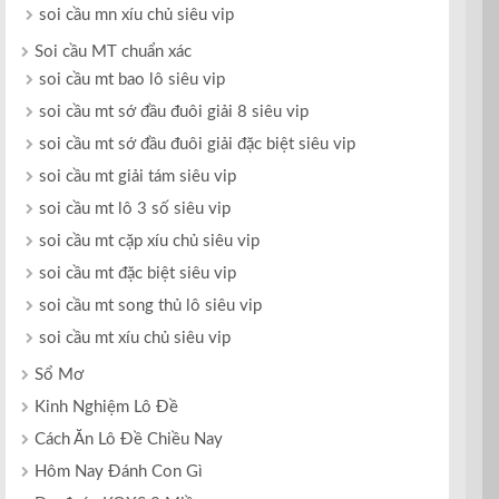
soi cầu mn xíu chủ siêu vip
Soi cầu MT chuẩn xác
soi cầu mt bao lô siêu vip
soi cầu mt sớ đầu đuôi giải 8 siêu vip
soi cầu mt sớ đầu đuôi giải đặc biệt siêu vip
soi cầu mt giải tám siêu vip
soi cầu mt lô 3 số siêu vip
soi cầu mt cặp xíu chủ siêu vip
soi cầu mt đặc biệt siêu vip
soi cầu mt song thủ lô siêu vip
soi cầu mt xíu chủ siêu vip
Sổ Mơ
Kinh Nghiệm Lô Đề
Cách Ăn Lô Đề Chiều Nay
Hôm Nay Đánh Con Gì