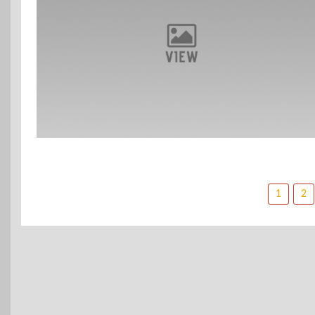
Phân
1
2
trang
bài
viết