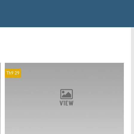
Th9 29