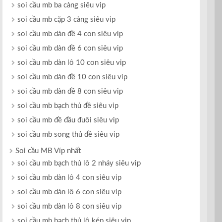
soi cầu mb ba càng siêu vip
soi cầu mb cặp 3 càng siêu vip
soi cầu mb dàn đề 4 con siêu vip
soi cầu mb dàn đề 6 con siêu vip
soi cầu mb dàn lô 10 con siêu vip
soi cầu mb dàn đề 10 con siêu vip
soi cầu mb dàn đề 8 con siêu vip
soi cầu mb bạch thủ đề siêu vip
soi cầu mb đề đầu đuôi siêu vip
soi cầu mb song thủ đề siêu vip
Soi cầu MB Víp nhất
soi cầu mb bạch thủ lô 2 nháy siêu vip
soi cầu mb dàn lô 4 con siêu vip
soi cầu mb dàn lô 6 con siêu vip
soi cầu mb dàn lô 8 con siêu vip
soi cầu mb bạch thủ lô kép siêu vip