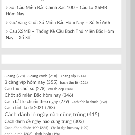
Soi Cầu Miền Bắc Chính Xác 100 – Cầu Lô XSMB
Hôm Nay
Giờ Vàng Chốt Số Miền Bắc Hôm Nay – Xổ Số 666
Cau XSMB – Thống Kê Cầu Bạch Thủ Miền Bắc Hôm
Nay – Xổ Số
3 cang
(228)
3 cang xsmb
(218)
3 càng vip
(214)
3 càng víp hôm nay
(355)
bạch thủ lô
(221)
Cao thủ chốt số
(278)
cau de dep
(204)
Chốt số miền Bắc hôm nay
(346)
Cách bắt lô chuẩn theo ngày
(279)
Cách tính lô chuẩn
(198)
Cách tính lô đề 2021
(283)
Cách đánh lô ngày nào cũng trúng
(415)
Cách đánh đề ngày nào cũng trúng
(303)
Cách đánh đề ăn 100
(225)
Cặp lô đẹp hôm nay
(192)
danh lo mb
(206)
danh lo vip
(196)