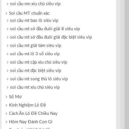
soi cầu mn xíu chủ siêu vip
Soi cầu MT chuẩn xác
soi cầu mt bao lô siêu vip
soi cầu mt sớ đầu đuôi giải 8 siêu vip
soi cầu mt sớ đầu đuôi giải đặc biệt siêu vip
soi cầu mt giải tám siêu vip
soi cầu mt lô 3 số siêu vip
soi cầu mt cặp xíu chủ siêu vip
soi cầu mt đặc biệt siêu vip
soi cầu mt song thủ lô siêu vip
soi cầu mt xíu chủ siêu vip
Sổ Mơ
Kinh Nghiệm Lô Đề
Cách Ăn Lô Đề Chiều Nay
Hôm Nay Đánh Con Gì