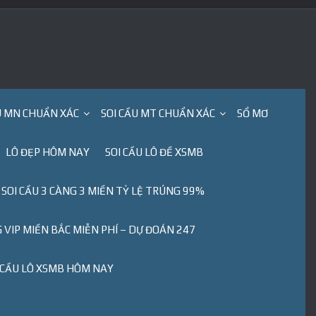
U MN CHUẨN XÁC
SOI CẦU MT CHUẨN XÁC
SỔ MƠ
LÔ ĐẸP HÔM NAY
SOI CẦU LÔ ĐỀ XSMB
SOI CẦU 3 CÀNG 3 MIỀN TỶ LỆ TRÚNG 99%
G VIP MIỀN BẮC MIỄN PHÍ – DỰ ĐOÁN 247
– CẦU LÔ XSMB HÔM NAY