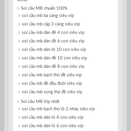
Soi cầu MB chuẩn 100%
soi cầu mb ba càng siêu vip
soi cầu mb cặp 3 càng siêu vip
soi cầu mb dàn đề 4 con siêu vip
soi cầu mb dàn đề 6 con siêu vip
soi cầu mb dàn lô 10 con siêu vip
soi cầu mb dàn đề 10 con siêu vip
soi cầu mb dàn đề 8 con siêu vip
soi cầu mb bạch thủ đề siêu vip
soi cầu mb đề đầu đuôi siêu vip
soi cầu mb song thủ đề siêu vip
Soi cầu MB Víp nhất
soi cầu mb bạch thủ lô 2 nháy siêu vip
soi cầu mb dàn lô 4 con siêu vip
soi cầu mb dàn lô 6 con siêu vip