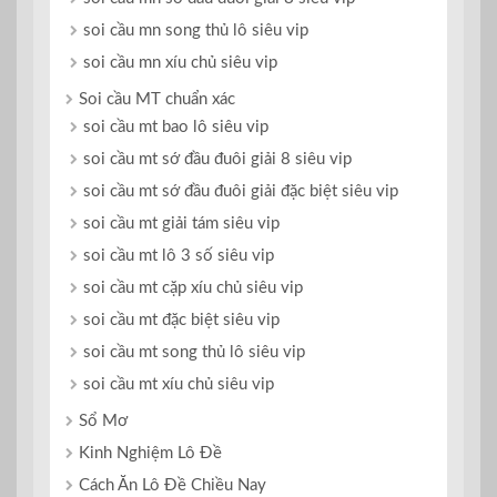
soi cầu mn song thủ lô siêu vip
soi cầu mn xíu chủ siêu vip
Soi cầu MT chuẩn xác
soi cầu mt bao lô siêu vip
soi cầu mt sớ đầu đuôi giải 8 siêu vip
soi cầu mt sớ đầu đuôi giải đặc biệt siêu vip
soi cầu mt giải tám siêu vip
soi cầu mt lô 3 số siêu vip
soi cầu mt cặp xíu chủ siêu vip
soi cầu mt đặc biệt siêu vip
soi cầu mt song thủ lô siêu vip
soi cầu mt xíu chủ siêu vip
Sổ Mơ
Kinh Nghiệm Lô Đề
Cách Ăn Lô Đề Chiều Nay