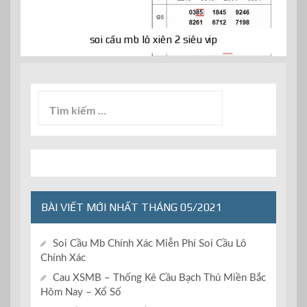
soi cầu mb lô xiên 2 siêu vip
Tìm
kiếm
cho:
BÀI VIẾT MỚI NHẤT THÁNG 05/2021
Soi Cầu Mb Chính Xác Miễn Phí Soi Cầu Lô
Chính Xác
Cau XSMB – Thống Kê Cầu Bạch Thủ Miền Bắc
Hôm Nay – Xổ Số