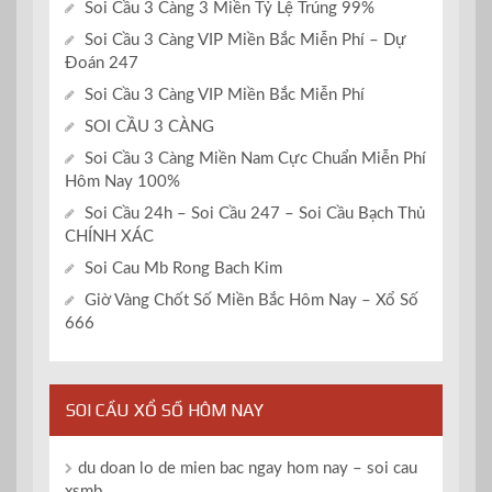
Soi Cầu 3 Càng 3 Miền Tỷ Lệ Trúng 99%
Soi Cầu 3 Càng VIP Miền Bắc Miễn Phí – Dự
Đoán 247
Soi Cầu 3 Càng VIP Miền Bắc Miễn Phí
SOI CẦU 3 CÀNG
Soi Cầu 3 Càng Miền Nam Cực Chuẩn Miễn Phí
Hôm Nay 100%
Soi Cầu 24h – Soi Cầu 247 – Soi Cầu Bạch Thủ
CHÍNH XÁC
Soi Cau Mb Rong Bach Kim
Giờ Vàng Chốt Số Miền Bắc Hôm Nay – Xổ Số
666
SOI CẦU XỔ SỐ HÔM NAY
du doan lo de mien bac ngay hom nay – soi cau
xsmb