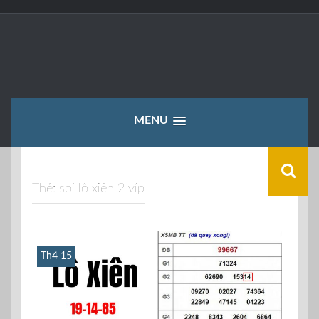
Skip
to
content
MENU
Thẻ:
soi lô xiên 2 víp
Th4 15