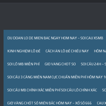
Skip
to
content
DU DOAN LO DE MIEN BAC NGAY HOM NAY – SOI CAU XSMB
KINH NGHIỆM LÔ ĐỀ
CÁCH ĂN LÔ ĐỀ CHIỀU NAY
HÔM NA
SOI LÔ MB MIỄN PHÍ
GIO VANG CHOT SO
SOI CẦU 24H – 
SOI CẦU 3 CÀNG MIỀN NAM CỰC CHUẨN MIỄN PHÍ HÔM NAY 
SOI CẦU MB CHÍNH XÁC MIỄN PHÍ SOI CẦU LÔ CHÍNH XÁC
S
GIỜ VÀNG CHỐT SỐ MIỀN BẮC HÔM NAY – XỔ SỐ 666
CAU 