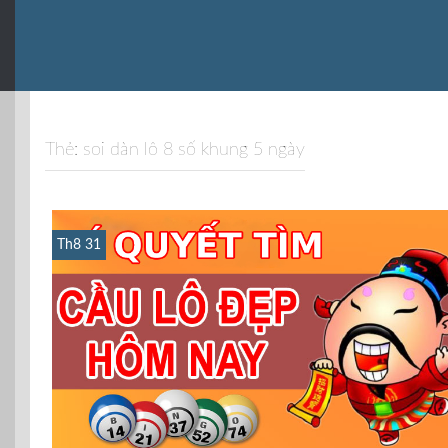
Thẻ:
soi dàn lô 8 số khung 5 ngày
Th8 31