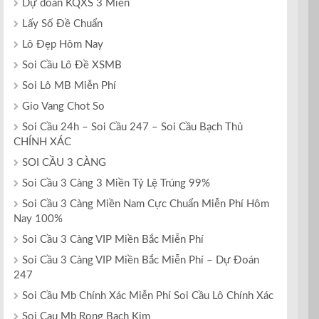
Dự đoán KQXS 3 Miền
Lấy Số Đề Chuẩn
Lô Đẹp Hôm Nay
Soi Cầu Lô Đề XSMB
Soi Lô MB Miễn Phí
Gio Vang Chot So
Soi Cầu 24h – Soi Cầu 247 – Soi Cầu Bạch Thủ
CHÍNH XÁC
SOI CẦU 3 CÀNG
Soi Cầu 3 Càng 3 Miền Tỷ Lệ Trúng 99%
Soi Cầu 3 Càng Miền Nam Cực Chuẩn Miễn Phí Hôm
Nay 100%
Soi Cầu 3 Càng VIP Miền Bắc Miễn Phí
Soi Cầu 3 Càng VIP Miền Bắc Miễn Phí – Dự Đoán
247
Soi Cầu Mb Chính Xác Miễn Phí Soi Cầu Lô Chính Xác
Soi Cau Mb Rong Bach Kim