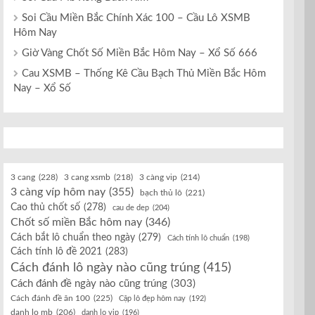
Soi Cầu Miền Bắc Chính Xác 100 – Cầu Lô XSMB
Hôm Nay
Giờ Vàng Chốt Số Miền Bắc Hôm Nay – Xổ Số 666
Cau XSMB – Thống Kê Cầu Bạch Thủ Miền Bắc Hôm
Nay – Xổ Số
3 cang
(228)
3 cang xsmb
(218)
3 càng vip
(214)
3 càng víp hôm nay
(355)
bạch thủ lô
(221)
Cao thủ chốt số
(278)
cau de dep
(204)
Chốt số miền Bắc hôm nay
(346)
Cách bắt lô chuẩn theo ngày
(279)
Cách tính lô chuẩn
(198)
Cách tính lô đề 2021
(283)
Cách đánh lô ngày nào cũng trúng
(415)
Cách đánh đề ngày nào cũng trúng
(303)
Cách đánh đề ăn 100
(225)
Cặp lô đẹp hôm nay
(192)
danh lo mb
(206)
danh lo vip
(196)