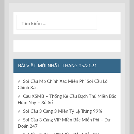
Tìm
kiếm
cho:
BÀI VIẾT MỚI NHẤT THÁNG 05/2021
Soi Cầu Mb Chính Xác Miễn Phí Soi Cầu Lô
Chính Xác
Cau XSMB – Thống Kê Cầu Bạch Thủ Miền Bắc
Hôm Nay – Xổ Số
Soi Cầu 3 Càng 3 Miền Tỷ Lệ Trúng 99%
Soi Cầu 3 Càng VIP Miền Bắc Miễn Phí – Dự
Đoán 247