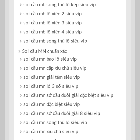
soi cầu mb song thủ lô kép siêu vip
soi cầu mb lô xiên 2 siêu vip
soi cầu mb lô xiên 3 siêu vip
soi cầu mb lô xiên 4 siêu vip
soi cầu mb song thủ lô siêu vip
Soi cầu MN chuẩn xác
soi cầu mn bao lô siêu vip
soi cầu mn cặp xíu chủ siêu vip
soi cầu mn giải tám siêu vip
soi cầu mn lô 3 số siêu vip
soi cầu mn sớ đầu đuôi giải đặc biệt siêu vip
soi cầu mn đặc biệt siêu vip
soi cầu mn sớ đầu đuôi giải 8 siêu vip
soi cầu mn song thủ lô siêu vip
soi cầu mn xíu chủ siêu vip