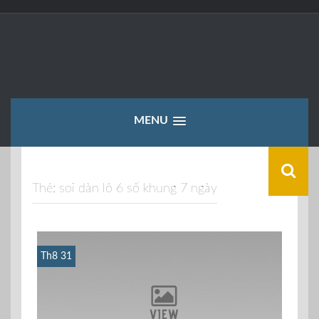
Skip
to
content
MENU
Thẻ:
soi dàn lô 6 số khung 7 ngày
Th8 31