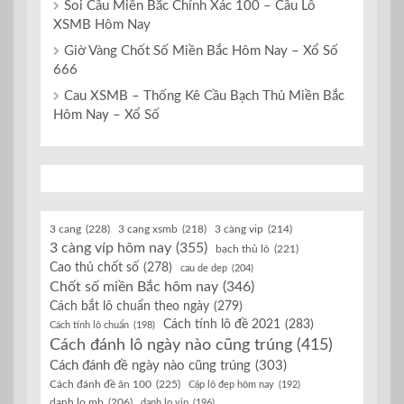
Soi Cầu Miền Bắc Chính Xác 100 – Cầu Lô
XSMB Hôm Nay
Giờ Vàng Chốt Số Miền Bắc Hôm Nay – Xổ Số
666
Cau XSMB – Thống Kê Cầu Bạch Thủ Miền Bắc
Hôm Nay – Xổ Số
3 cang
(228)
3 cang xsmb
(218)
3 càng vip
(214)
3 càng víp hôm nay
(355)
bạch thủ lô
(221)
Cao thủ chốt số
(278)
cau de dep
(204)
Chốt số miền Bắc hôm nay
(346)
Cách bắt lô chuẩn theo ngày
(279)
Cách tính lô đề 2021
(283)
Cách tính lô chuẩn
(198)
Cách đánh lô ngày nào cũng trúng
(415)
Cách đánh đề ngày nào cũng trúng
(303)
Cách đánh đề ăn 100
(225)
Cặp lô đẹp hôm nay
(192)
danh lo mb
(206)
danh lo vip
(196)