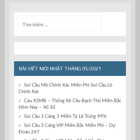
Tìm
kiếm
cho:
BÀI VIẾT MỚI NHẤT THÁNG 05/2021
Soi Cầu Mb Chính Xác Miễn Phí Soi Cầu Lô
Chính Xác
Cau XSMB – Thống Kê Cầu Bạch Thủ Miền Bắc
Hôm Nay – Xổ Số
Soi Cầu 3 Càng 3 Miền Tỷ Lệ Trúng 99%
Soi Cầu 3 Càng VIP Miền Bắc Miễn Phí – Dự
Đoán 247