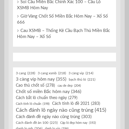
Soi Cầu Miền Bắc Chính Xác 100 – Cầu Lô
XSMB Hôm Nay
Giờ Vàng Chốt Số Miền Bắc Hôm Nay – Xổ Số
666
Cau XSMB – Thống Kê Cầu Bạch Thủ Miền Bắc
Hôm Nay – Xổ Số
3 cang
(228)
3 cang xsmb
(218)
3 càng vip
(214)
3 càng víp hôm nay
(355)
bạch thủ lô
(221)
Cao thủ chốt số
(278)
cau de dep
(204)
Chốt số miền Bắc hôm nay
(346)
Cách bắt lô chuẩn theo ngày
(279)
Cách tính lô đề 2021
(283)
Cách tính lô chuẩn
(198)
Cách đánh lô ngày nào cũng trúng
(415)
Cách đánh đề ngày nào cũng trúng
(303)
Cách đánh đề ăn 100
(225)
Cặp lô đẹp hôm nay
(192)
danh lo mb
(206)
danh lo vip
(196)