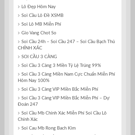
Lô Đẹp Hôm Nay
Soi Cầu Lô Đề XSMB
Soi Lô MB Miễn Phí
Gio Vang Chot So
Soi Cầu 24h – Soi Cầu 247 – Soi Cầu Bạch Thủ
CHÍNH XÁC
SOI CẦU 3 CÀNG
Soi Cầu 3 Càng 3 Miền Tỷ Lệ Trúng 99%
Soi Cầu 3 Càng Miền Nam Cực Chuẩn Miễn Phí
Hôm Nay 100%
Soi Cầu 3 Càng VIP Miền Bắc Miễn Phí
Soi Cầu 3 Càng VIP Miền Bắc Miễn Phí – Dự
Đoán 247
Soi Cầu Mb Chính Xác Miễn Phí Soi Cầu Lô
Chính Xác
Soi Cau Mb Rong Bach Kim