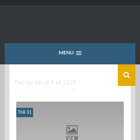
Skip
to
content
MENU
Thẻ:
soi dàn lô 6 số 2107
Th8 31