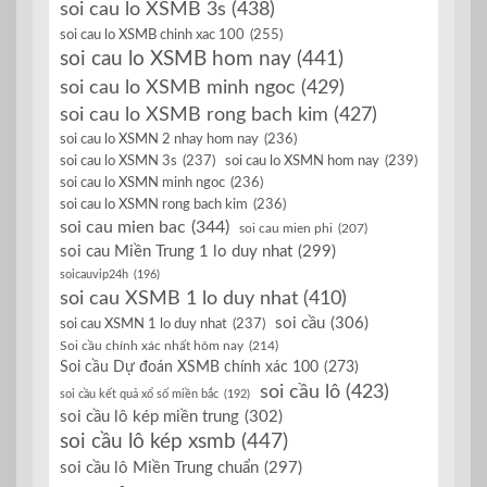
soi cau lo XSMB 3s
(438)
soi cau lo XSMB chinh xac 100
(255)
soi cau lo XSMB hom nay
(441)
soi cau lo XSMB minh ngoc
(429)
soi cau lo XSMB rong bach kim
(427)
soi cau lo XSMN 2 nhay hom nay
(236)
soi cau lo XSMN 3s
(237)
soi cau lo XSMN hom nay
(239)
soi cau lo XSMN minh ngoc
(236)
soi cau lo XSMN rong bach kim
(236)
soi cau mien bac
(344)
soi cau mien phi
(207)
soi cau Miền Trung 1 lo duy nhat
(299)
soicauvip24h
(196)
soi cau XSMB 1 lo duy nhat
(410)
soi cầu
(306)
soi cau XSMN 1 lo duy nhat
(237)
Soi cầu chính xác nhất hôm nay
(214)
Soi cầu Dự đoán XSMB chính xác 100
(273)
soi cầu lô
(423)
soi cầu kết quả xổ số miền bắc
(192)
soi cầu lô kép miền trung
(302)
soi cầu lô kép xsmb
(447)
soi cầu lô Miền Trung chuẩn
(297)