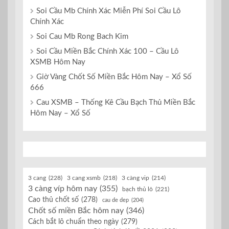
Soi Cầu Mb Chính Xác Miễn Phí Soi Cầu Lô
Chính Xác
Soi Cau Mb Rong Bach Kim
Soi Cầu Miền Bắc Chính Xác 100 – Cầu Lô
XSMB Hôm Nay
Giờ Vàng Chốt Số Miền Bắc Hôm Nay – Xổ Số
666
Cau XSMB – Thống Kê Cầu Bạch Thủ Miền Bắc
Hôm Nay – Xổ Số
3 cang
(228)
3 cang xsmb
(218)
3 càng vip
(214)
3 càng víp hôm nay
(355)
bạch thủ lô
(221)
Cao thủ chốt số
(278)
cau de dep
(204)
Chốt số miền Bắc hôm nay
(346)
Cách bắt lô chuẩn theo ngày
(279)