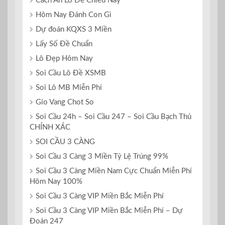
Cách Ăn Lô Đề Chiều Nay
Hôm Nay Đánh Con Gì
Dự đoán KQXS 3 Miền
Lấy Số Đề Chuẩn
Lô Đẹp Hôm Nay
Soi Cầu Lô Đề XSMB
Soi Lô MB Miễn Phí
Gio Vang Chot So
Soi Cầu 24h – Soi Cầu 247 – Soi Cầu Bạch Thủ
CHÍNH XÁC
SOI CẦU 3 CÀNG
Soi Cầu 3 Càng 3 Miền Tỷ Lệ Trúng 99%
Soi Cầu 3 Càng Miền Nam Cực Chuẩn Miễn Phí
Hôm Nay 100%
Soi Cầu 3 Càng VIP Miền Bắc Miễn Phí
Soi Cầu 3 Càng VIP Miền Bắc Miễn Phí – Dự
Đoán 247