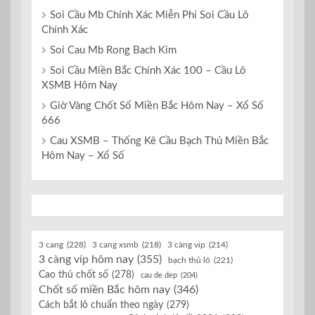
Soi Cầu Mb Chính Xác Miễn Phí Soi Cầu Lô
Chính Xác
Soi Cau Mb Rong Bach Kim
Soi Cầu Miền Bắc Chính Xác 100 – Cầu Lô
XSMB Hôm Nay
Giờ Vàng Chốt Số Miền Bắc Hôm Nay – Xổ Số
666
Cau XSMB – Thống Kê Cầu Bạch Thủ Miền Bắc
Hôm Nay – Xổ Số
3 cang
(228)
3 cang xsmb
(218)
3 càng vip
(214)
3 càng víp hôm nay
(355)
bạch thủ lô
(221)
Cao thủ chốt số
(278)
cau de dep
(204)
Chốt số miền Bắc hôm nay
(346)
Cách bắt lô chuẩn theo ngày
(279)