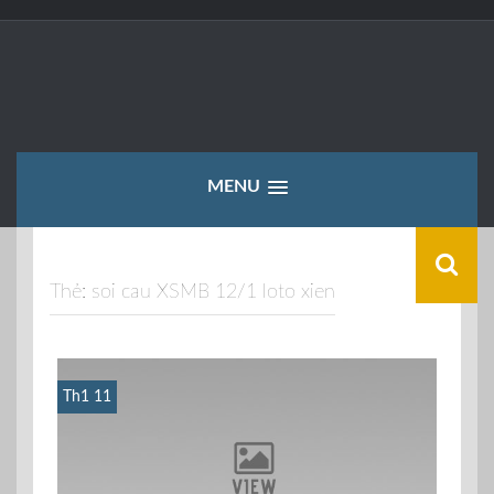
Skip
to
content
MENU
Thẻ:
soi cau XSMB 12/1 loto xien
Th1 11