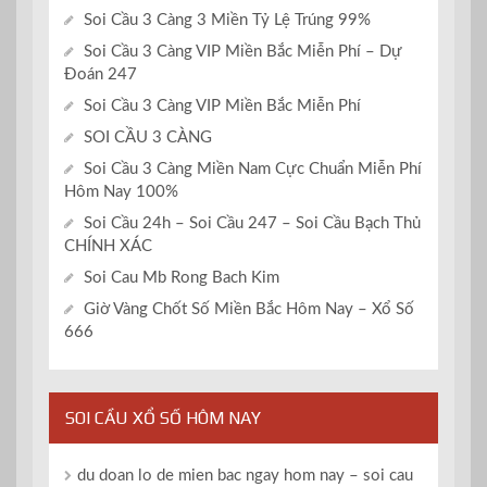
Soi Cầu 3 Càng 3 Miền Tỷ Lệ Trúng 99%
Soi Cầu 3 Càng VIP Miền Bắc Miễn Phí – Dự
Đoán 247
Soi Cầu 3 Càng VIP Miền Bắc Miễn Phí
SOI CẦU 3 CÀNG
Soi Cầu 3 Càng Miền Nam Cực Chuẩn Miễn Phí
Hôm Nay 100%
Soi Cầu 24h – Soi Cầu 247 – Soi Cầu Bạch Thủ
CHÍNH XÁC
Soi Cau Mb Rong Bach Kim
Giờ Vàng Chốt Số Miền Bắc Hôm Nay – Xổ Số
666
SOI CẦU XỔ SỐ HÔM NAY
du doan lo de mien bac ngay hom nay – soi cau