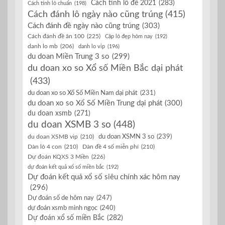
Cách tính lô đề 2021
(283)
Cách tính lô chuẩn
(198)
Cách đánh lô ngày nào cũng trúng
(415)
Cách đánh đề ngày nào cũng trúng
(303)
Cách đánh đề ăn 100
(225)
Cặp lô đẹp hôm nay
(192)
danh lo mb
(206)
danh lo vip
(196)
du doan Miền Trung 3 so
(299)
du doan xo so Xổ số Miền Bắc dại phát
(433)
du doan xo so Xổ Số Miền Nam dại phát
(231)
du doan xo so Xổ Số Miền Trung dại phát
(300)
du doan xsmb
(271)
du doan XSMB 3 so
(448)
du doan XSMN 3 so
(239)
du doan XSMB vip
(210)
Dàn lô 4 con
(210)
Dàn đề 4 số miễn phí
(210)
Dự đoán KQXS 3 Miền
(226)
dự đoán kết quả xổ số miền bắc
(192)
Dự đoán kết quả xổ số siêu chính xác hôm nay
(296)
Dự đoán số de hôm nay
(247)
dự đoán xsmb minh ngọc
(240)
Dự đoán xổ số miền Bắc
(282)