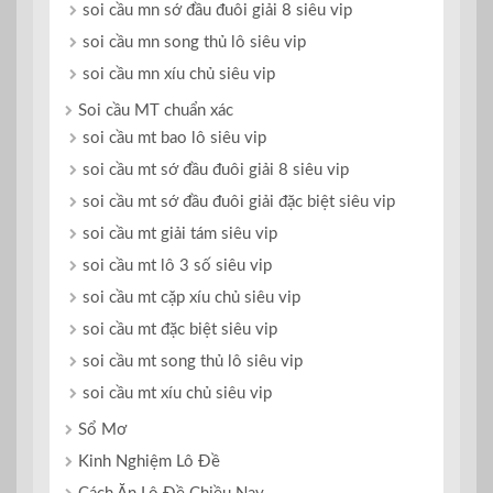
soi cầu mn sớ đầu đuôi giải 8 siêu vip
soi cầu mn song thủ lô siêu vip
soi cầu mn xíu chủ siêu vip
Soi cầu MT chuẩn xác
soi cầu mt bao lô siêu vip
soi cầu mt sớ đầu đuôi giải 8 siêu vip
soi cầu mt sớ đầu đuôi giải đặc biệt siêu vip
soi cầu mt giải tám siêu vip
soi cầu mt lô 3 số siêu vip
soi cầu mt cặp xíu chủ siêu vip
soi cầu mt đặc biệt siêu vip
soi cầu mt song thủ lô siêu vip
soi cầu mt xíu chủ siêu vip
Sổ Mơ
Kinh Nghiệm Lô Đề