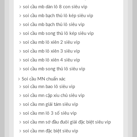
soi cầu mb dàn lô 8 con siêu vip
soi cầu mb bạch thủ lô kép siêu vip
soi cầu mb bạch thủ lô siêu vip
soi cầu mb song thủ lô kép siêu vip
soi cầu mb lô xiên 2 siêu vip
soi cầu mb lô xiên 3 siêu vip
soi cầu mb lô xiên 4 siêu vip
soi cầu mb song thủ lô siêu vip
Soi cầu MN chuẩn xác
soi cầu mn bao lô siêu vip
soi cầu mn cặp xíu chủ siêu vip
soi cầu mn giải tám siêu vip
soi cầu mn lô 3 số siêu vip
soi cầu mn sớ đầu đuôi giải đặc biệt siêu vip
soi cầu mn đặc biệt siêu vip