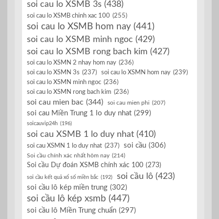
soi cau lo XSMB 3s
(438)
soi cau lo XSMB chinh xac 100
(255)
soi cau lo XSMB hom nay
(441)
soi cau lo XSMB minh ngoc
(429)
soi cau lo XSMB rong bach kim
(427)
soi cau lo XSMN 2 nhay hom nay
(236)
soi cau lo XSMN 3s
(237)
soi cau lo XSMN hom nay
(239)
soi cau lo XSMN minh ngoc
(236)
soi cau lo XSMN rong bach kim
(236)
soi cau mien bac
(344)
soi cau mien phi
(207)
soi cau Miền Trung 1 lo duy nhat
(299)
soicauvip24h
(196)
soi cau XSMB 1 lo duy nhat
(410)
soi cầu
(306)
soi cau XSMN 1 lo duy nhat
(237)
Soi cầu chính xác nhất hôm nay
(214)
Soi cầu Dự đoán XSMB chính xác 100
(273)
soi cầu lô
(423)
soi cầu kết quả xổ số miền bắc
(192)
soi cầu lô kép miền trung
(302)
soi cầu lô kép xsmb
(447)
soi cầu lô Miền Trung chuẩn
(297)