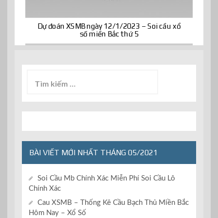
Dự đoán XSMB ngày 12/1/2023 – Soi cầu xổ
số miền Bắc thứ 5
Tìm
kiếm
cho:
BÀI VIẾT MỚI NHẤT THÁNG 05/2021
Soi Cầu Mb Chính Xác Miễn Phí Soi Cầu Lô
Chính Xác
Cau XSMB – Thống Kê Cầu Bạch Thủ Miền Bắc
Hôm Nay – Xổ Số