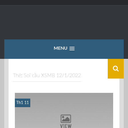
Skip
to
content
MENU
Thẻ:
Soi cầu XSMB 12/1/2022
Th1 11