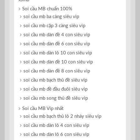
Soi cầu MB chuẩn 100%
soi cầu mb ba càng siêu vip
soi cầu mb cặp 3 càng siêu vip
soi cầu mb dàn đề 4 con siêu vip
soi cầu mb dàn đề 6 con siêu vip
soi cầu mb dàn lô 10 con siêu vip
soi cầu mb dàn đề 10 con siêu vip
soi cầu mb dàn đề 8 con siêu vip
soi cầu mb bạch thủ đề siêu vip
soi cầu mb đề đầu đuôi siêu vip
soi cầu mb song thủ đề siêu vip
Soi cầu MB Víp nhất
soi cầu mb bạch thủ lô 2 nháy siêu vip
soi cầu mb dàn lô 4 con siêu vip
soi cầu mb dàn lô 6 con siêu vip