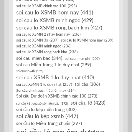
soi cau lo XSMB chinh xac 100
(255)
soi cau lo XSMB hom nay
(441)
soi cau lo XSMB minh ngoc
(429)
soi cau lo XSMB rong bach kim
(427)
soi cau lo XSMN 2 nhay hom nay
(236)
soi cau lo XSMN 3s
(237)
soi cau lo XSMN hom nay
(239)
soi cau lo XSMN minh ngoc
(236)
soi cau lo XSMN rong bach kim
(236)
soi cau mien bac
(344)
soi cau mien phi
(207)
soi cau Miền Trung 1 lo duy nhat
(299)
soicauvip24h
(196)
soi cau XSMB 1 lo duy nhat
(410)
soi cầu
(306)
soi cau XSMN 1 lo duy nhat
(237)
Soi cầu chính xác nhất hôm nay
(214)
Soi cầu Dự đoán XSMB chính xác 100
(273)
soi cầu lô
(423)
soi cầu kết quả xổ số miền bắc
(192)
soi cầu lô kép miền trung
(302)
soi cầu lô kép xsmb
(447)
soi cầu lô Miền Trung chuẩn
(297)