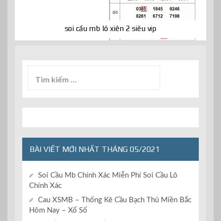
soi cầu mb lô xiên 2 siêu vip
Tìm
kiếm
cho:
BÀI VIẾT MỚI NHẤT THÁNG 05/2021
Soi Cầu Mb Chính Xác Miễn Phí Soi Cầu Lô
Chính Xác
Cau XSMB – Thống Kê Cầu Bạch Thủ Miền Bắc
Hôm Nay – Xổ Số