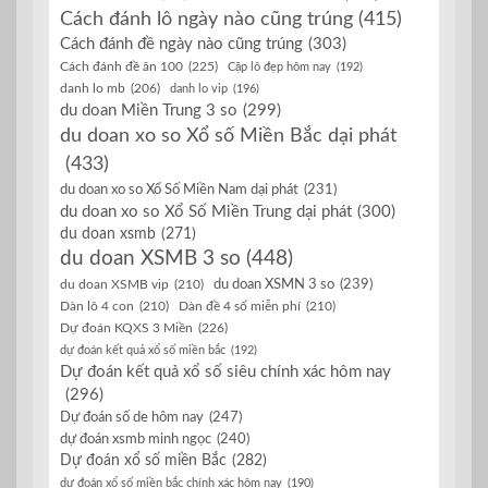
Cách đánh lô ngày nào cũng trúng
(415)
Cách đánh đề ngày nào cũng trúng
(303)
Cách đánh đề ăn 100
(225)
Cặp lô đẹp hôm nay
(192)
danh lo mb
(206)
danh lo vip
(196)
du doan Miền Trung 3 so
(299)
du doan xo so Xổ số Miền Bắc dại phát
(433)
du doan xo so Xổ Số Miền Nam dại phát
(231)
du doan xo so Xổ Số Miền Trung dại phát
(300)
du doan xsmb
(271)
du doan XSMB 3 so
(448)
du doan XSMN 3 so
(239)
du doan XSMB vip
(210)
Dàn lô 4 con
(210)
Dàn đề 4 số miễn phí
(210)
Dự đoán KQXS 3 Miền
(226)
dự đoán kết quả xổ số miền bắc
(192)
Dự đoán kết quả xổ số siêu chính xác hôm nay
(296)
Dự đoán số de hôm nay
(247)
dự đoán xsmb minh ngọc
(240)
Dự đoán xổ số miền Bắc
(282)
dự đoán xổ số miền bắc chính xác hôm nay
(190)