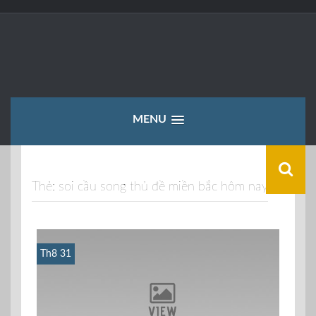
Skip
to
content
MENU
Thẻ:
soi cầu song thủ đề miền bắc hôm nay
Th8 31