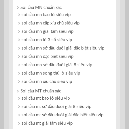
Soi cầu MN chuẩn xác
soi cầu mn bao lô siêu vip
soi cầu mn cặp xíu chủ siêu vip
soi cầu mn giải tám siêu vip
soi cầu mn lô 3 số siêu vip
soi cầu mn sớ đầu đuôi giải đặc biệt siêu vip
soi cầu mn đặc biệt siêu vip
soi cầu mn sớ đầu đuôi giải 8 siêu vip
soi cầu mn song thủ lô siêu vip
soi cầu mn xíu chủ siêu vip
Soi cầu MT chuẩn xác
soi cầu mt bao lô siêu vip
soi cầu mt sớ đầu đuôi giải 8 siêu vip
soi cầu mt sớ đầu đuôi giải đặc biệt siêu vip
soi cầu mt giải tám siêu vip