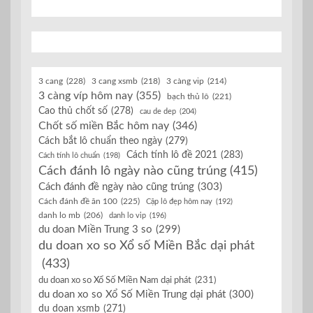
3 cang
(228)
3 cang xsmb
(218)
3 càng vip
(214)
3 càng víp hôm nay
(355)
bạch thủ lô
(221)
Cao thủ chốt số
(278)
cau de dep
(204)
Chốt số miền Bắc hôm nay
(346)
Cách bắt lô chuẩn theo ngày
(279)
Cách tính lô đề 2021
(283)
Cách tính lô chuẩn
(198)
Cách đánh lô ngày nào cũng trúng
(415)
Cách đánh đề ngày nào cũng trúng
(303)
Cách đánh đề ăn 100
(225)
Cặp lô đẹp hôm nay
(192)
danh lo mb
(206)
danh lo vip
(196)
du doan Miền Trung 3 so
(299)
du doan xo so Xổ số Miền Bắc dại phát
(433)
du doan xo so Xổ Số Miền Nam dại phát
(231)
du doan xo so Xổ Số Miền Trung dại phát
(300)
du doan xsmb
(271)