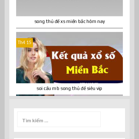
song thủ đề xs miền bắc hôm nay
Th4 15
soi cầu mb song thủ đề siêu vip
Tìm
kiếm
cho: