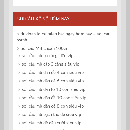
SOI CẦU XỔ SỐ HÔM NAY
du doan lo de mien bac ngay hom nay – soi cau
xsmb
Soi cầu MB chuẩn 100%
soi cầu mb ba càng siêu vip
soi cầu mb cặp 3 càng siêu vip
soi cầu mb dàn đề 4 con siêu vip
soi cầu mb dàn đề 6 con siêu vip
soi cầu mb dàn lô 10 con siêu vip
soi cầu mb dàn đề 10 con siêu vip
soi cầu mb dàn đề 8 con siêu vip
soi cầu mb bạch thủ đề siêu vip
soi cầu mb đề đầu đuôi siêu vip