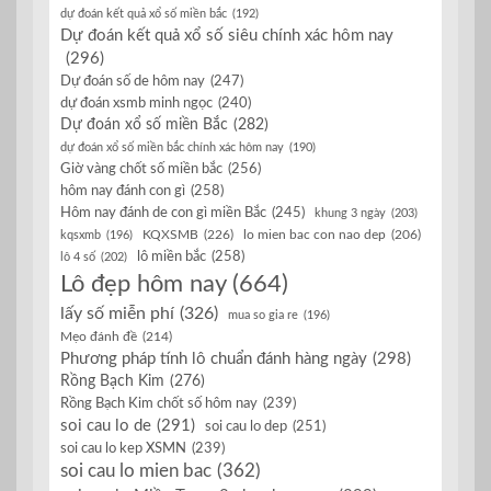
dự đoán kết quả xổ số miền bắc
(192)
Dự đoán kết quả xổ số siêu chính xác hôm nay
(296)
Dự đoán số de hôm nay
(247)
dự đoán xsmb minh ngọc
(240)
Dự đoán xổ số miền Bắc
(282)
dự đoán xổ số miền bắc chính xác hôm nay
(190)
Giờ vàng chốt số miền bắc
(256)
hôm nay đánh con gì
(258)
Hôm nay đánh de con gì miền Bắc
(245)
khung 3 ngày
(203)
KQXSMB
(226)
kqsxmb
(196)
lo mien bac con nao dep
(206)
lô miền bắc
(258)
lô 4 số
(202)
Lô đẹp hôm nay
(664)
lấy số miễn phí
(326)
mua so gia re
(196)
Mẹo đánh đề
(214)
Phương pháp tính lô chuẩn đánh hàng ngày
(298)
Rồng Bạch Kim
(276)
Rồng Bạch Kim chốt số hôm nay
(239)
soi cau lo de
(291)
soi cau lo dep
(251)
soi cau lo kep XSMN
(239)
soi cau lo mien bac
(362)