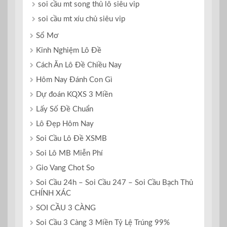
soi cầu mt song thủ lô siêu vip
soi cầu mt xíu chủ siêu vip
Sổ Mơ
Kinh Nghiệm Lô Đề
Cách Ăn Lô Đề Chiều Nay
Hôm Nay Đánh Con Gì
Dự đoán KQXS 3 Miền
Lấy Số Đề Chuẩn
Lô Đẹp Hôm Nay
Soi Cầu Lô Đề XSMB
Soi Lô MB Miễn Phí
Gio Vang Chot So
Soi Cầu 24h – Soi Cầu 247 – Soi Cầu Bạch Thủ
CHÍNH XÁC
SOI CẦU 3 CÀNG
Soi Cầu 3 Càng 3 Miền Tỷ Lệ Trúng 99%