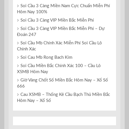
Soi Cầu 3 Càng Miền Nam Cực Chuẩn Miễn Phí
Hôm Nay 100%
Soi Cầu 3 Càng VIP Miền Bắc Miễn Phí
Soi Cầu 3 Càng VIP Miền Bắc Miễn Phí – Dự
Đoán 247
Soi Cầu Mb Chính Xác Miễn Phí Soi Cầu Lô
Chính Xác
Soi Cau Mb Rong Bach Kim
Soi Cầu Miền Bắc Chính Xác 100 – Cầu Lô
XSMB Hôm Nay
Giờ Vàng Chốt Số Miền Bắc Hôm Nay – Xổ Số
666
Cau XSMB – Thống Kê Cầu Bạch Thủ Miền Bắc
Hôm Nay – Xổ Số