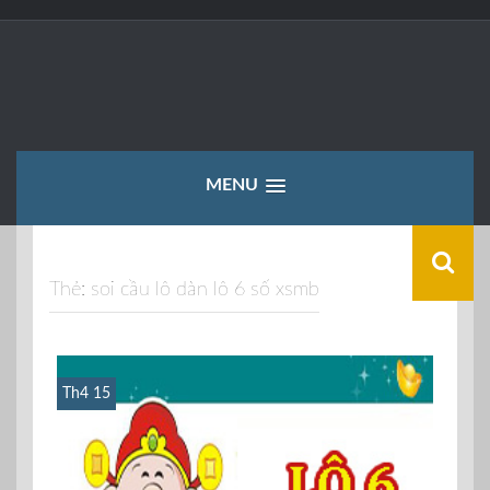
Skip
to
content
MENU
Thẻ:
soi cầu lô dàn lô 6 số xsmb
Th4 15