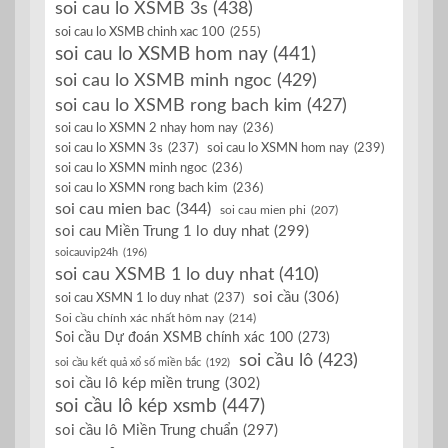
soi cau lo XSMB 3s
(438)
soi cau lo XSMB chinh xac 100
(255)
soi cau lo XSMB hom nay
(441)
soi cau lo XSMB minh ngoc
(429)
soi cau lo XSMB rong bach kim
(427)
soi cau lo XSMN 2 nhay hom nay
(236)
soi cau lo XSMN 3s
(237)
soi cau lo XSMN hom nay
(239)
soi cau lo XSMN minh ngoc
(236)
soi cau lo XSMN rong bach kim
(236)
soi cau mien bac
(344)
soi cau mien phi
(207)
soi cau Miền Trung 1 lo duy nhat
(299)
soicauvip24h
(196)
soi cau XSMB 1 lo duy nhat
(410)
soi cầu
(306)
soi cau XSMN 1 lo duy nhat
(237)
Soi cầu chính xác nhất hôm nay
(214)
Soi cầu Dự đoán XSMB chính xác 100
(273)
soi cầu lô
(423)
soi cầu kết quả xổ số miền bắc
(192)
soi cầu lô kép miền trung
(302)
soi cầu lô kép xsmb
(447)
soi cầu lô Miền Trung chuẩn
(297)