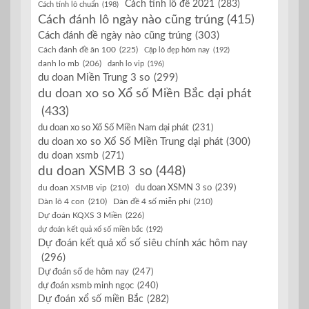
Cách tính lô đề 2021
(283)
Cách tính lô chuẩn
(198)
Cách đánh lô ngày nào cũng trúng
(415)
Cách đánh đề ngày nào cũng trúng
(303)
Cách đánh đề ăn 100
(225)
Cặp lô đẹp hôm nay
(192)
danh lo mb
(206)
danh lo vip
(196)
du doan Miền Trung 3 so
(299)
du doan xo so Xổ số Miền Bắc dại phát
(433)
du doan xo so Xổ Số Miền Nam dại phát
(231)
du doan xo so Xổ Số Miền Trung dại phát
(300)
du doan xsmb
(271)
du doan XSMB 3 so
(448)
du doan XSMN 3 so
(239)
du doan XSMB vip
(210)
Dàn lô 4 con
(210)
Dàn đề 4 số miễn phí
(210)
Dự đoán KQXS 3 Miền
(226)
dự đoán kết quả xổ số miền bắc
(192)
Dự đoán kết quả xổ số siêu chính xác hôm nay
(296)
Dự đoán số de hôm nay
(247)
dự đoán xsmb minh ngọc
(240)
Dự đoán xổ số miền Bắc
(282)