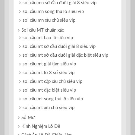
soi cầu mn sớ đầu đuôi giải 8 siêu vip
soi cầu mn song thủ lô siêu vip
soi cầu mn xíu chủ siêu vip
Soi cầu MT chuẩn xác
soi cầu mt bao lô siêu vip
soi cầu mt sớ đầu đuôi giải 8 siêu vip
soi cầu mt sớ đầu đuôi giải đặc biệt siêu vip
soi cầu mt giải tám siêu vip
soi cầu mt lô 3 số siêu vip
soi cầu mt cặp xíu chủ siêu vip
soi cầu mt đặc biệt siêu vip
soi cầu mt song thủ lô siêu vip
soi cầu mt xíu chủ siêu vip
Sổ Mơ
Kinh Nghiệm Lô Đề