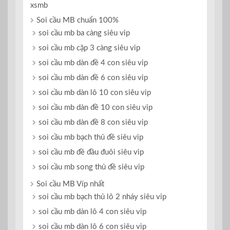
xsmb
Soi cầu MB chuẩn 100%
soi cầu mb ba càng siêu vip
soi cầu mb cặp 3 càng siêu vip
soi cầu mb dàn đề 4 con siêu vip
soi cầu mb dàn đề 6 con siêu vip
soi cầu mb dàn lô 10 con siêu vip
soi cầu mb dàn đề 10 con siêu vip
soi cầu mb dàn đề 8 con siêu vip
soi cầu mb bạch thủ đề siêu vip
soi cầu mb đề đầu đuôi siêu vip
soi cầu mb song thủ đề siêu vip
Soi cầu MB Víp nhất
soi cầu mb bạch thủ lô 2 nháy siêu vip
soi cầu mb dàn lô 4 con siêu vip
soi cầu mb dàn lô 6 con siêu vip