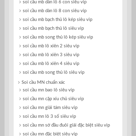
soi cầu mb dàn lô 6 con siêu vip
soi cầu mb dàn lô 8 con siêu vip
soi cầu mb bạch thủ lô kép siêu vip
soi cầu mb bạch thủ lô siêu vip
soi cầu mb song thủ lô kép siêu vip
soi cầu mb lô xiên 2 siêu vip
soi cầu mb lô xiên 3 siêu vip
soi cầu mb lô xiên 4 siêu vip
soi cầu mb song thủ lô siêu vip
Soi cầu MN chuẩn xác
soi cầu mn bao lô siêu vip
soi cầu mn cặp xíu chủ siêu vip
soi cầu mn giải tám siêu vip
soi cầu mn lô 3 số siêu vip
soi cầu mn sớ đầu đuôi giải đặc biệt siêu vip
soi cầu mn đặc biệt siêu vip