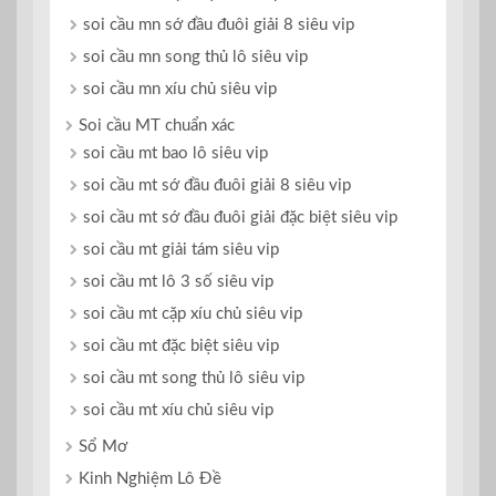
soi cầu mn sớ đầu đuôi giải 8 siêu vip
soi cầu mn song thủ lô siêu vip
soi cầu mn xíu chủ siêu vip
Soi cầu MT chuẩn xác
soi cầu mt bao lô siêu vip
soi cầu mt sớ đầu đuôi giải 8 siêu vip
soi cầu mt sớ đầu đuôi giải đặc biệt siêu vip
soi cầu mt giải tám siêu vip
soi cầu mt lô 3 số siêu vip
soi cầu mt cặp xíu chủ siêu vip
soi cầu mt đặc biệt siêu vip
soi cầu mt song thủ lô siêu vip
soi cầu mt xíu chủ siêu vip
Sổ Mơ
Kinh Nghiệm Lô Đề