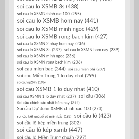
soi cau lo XSMB 3s
(438)
soi cau lo XSMB chinh xac 100
(255)
soi cau lo XSMB hom nay
(441)
soi cau lo XSMB minh ngoc
(429)
soi cau lo XSMB rong bach kim
(427)
soi cau lo XSMN 2 nhay hom nay
(236)
soi cau lo XSMN 3s
(237)
soi cau lo XSMN hom nay
(239)
soi cau lo XSMN minh ngoc
(236)
soi cau lo XSMN rong bach kim
(236)
soi cau mien bac
(344)
soi cau mien phi
(207)
soi cau Miền Trung 1 lo duy nhat
(299)
soicauvip24h
(196)
soi cau XSMB 1 lo duy nhat
(410)
soi cầu
(306)
soi cau XSMN 1 lo duy nhat
(237)
Soi cầu chính xác nhất hôm nay
(214)
Soi cầu Dự đoán XSMB chính xác 100
(273)
soi cầu lô
(423)
soi cầu kết quả xổ số miền bắc
(192)
soi cầu lô kép miền trung
(302)
soi cầu lô kép xsmb
(447)
soi cầu lô Miền Trung chuẩn
(297)