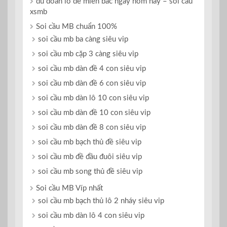
du doan lo de mien bac ngay hom nay – soi cau
xsmb
Soi cầu MB chuẩn 100%
soi cầu mb ba càng siêu vip
soi cầu mb cặp 3 càng siêu vip
soi cầu mb dàn đề 4 con siêu vip
soi cầu mb dàn đề 6 con siêu vip
soi cầu mb dàn lô 10 con siêu vip
soi cầu mb dàn đề 10 con siêu vip
soi cầu mb dàn đề 8 con siêu vip
soi cầu mb bạch thủ đề siêu vip
soi cầu mb đề đầu đuôi siêu vip
soi cầu mb song thủ đề siêu vip
Soi cầu MB Víp nhất
soi cầu mb bạch thủ lô 2 nháy siêu vip
soi cầu mb dàn lô 4 con siêu vip