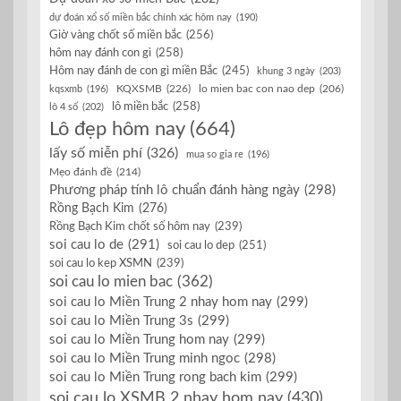
dự đoán xổ số miền bắc chính xác hôm nay
(190)
Giờ vàng chốt số miền bắc
(256)
hôm nay đánh con gì
(258)
Hôm nay đánh de con gì miền Bắc
(245)
khung 3 ngày
(203)
KQXSMB
(226)
kqsxmb
(196)
lo mien bac con nao dep
(206)
lô miền bắc
(258)
lô 4 số
(202)
Lô đẹp hôm nay
(664)
lấy số miễn phí
(326)
mua so gia re
(196)
Mẹo đánh đề
(214)
Phương pháp tính lô chuẩn đánh hàng ngày
(298)
Rồng Bạch Kim
(276)
Rồng Bạch Kim chốt số hôm nay
(239)
soi cau lo de
(291)
soi cau lo dep
(251)
soi cau lo kep XSMN
(239)
soi cau lo mien bac
(362)
soi cau lo Miền Trung 2 nhay hom nay
(299)
soi cau lo Miền Trung 3s
(299)
soi cau lo Miền Trung hom nay
(299)
soi cau lo Miền Trung minh ngoc
(298)
soi cau lo Miền Trung rong bach kim
(299)
soi cau lo XSMB 2 nhay hom nay
(430)