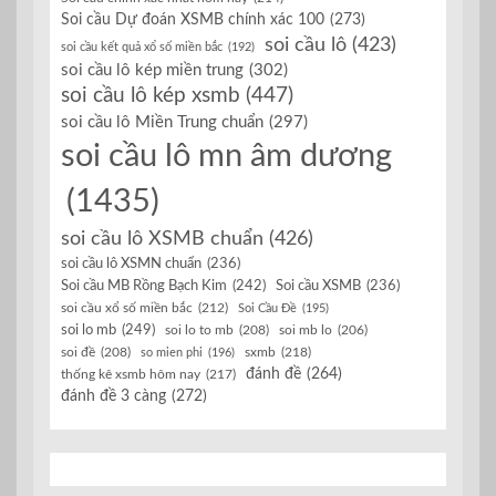
Soi cầu Dự đoán XSMB chính xác 100
(273)
soi cầu lô
(423)
soi cầu kết quả xổ số miền bắc
(192)
soi cầu lô kép miền trung
(302)
soi cầu lô kép xsmb
(447)
soi cầu lô Miền Trung chuẩn
(297)
soi cầu lô mn âm dương
(1435)
soi cầu lô XSMB chuẩn
(426)
soi cầu lô XSMN chuẩn
(236)
Soi cầu MB Rồng Bạch Kim
(242)
Soi cầu XSMB
(236)
soi cầu xổ số miền bắc
(212)
Soi Cầu Đề
(195)
soi lo mb
(249)
soi lo to mb
(208)
soi mb lo
(206)
sxmb
(218)
soi đề
(208)
so mien phi
(196)
đánh đề
(264)
thống kê xsmb hôm nay
(217)
đánh đề 3 càng
(272)