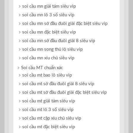
soi cầu mn giải tám siêu vip
soi cầu mn lô 3 số siêu vip
soi cầu mn sớ đầu đuôi giải đặc biệt siêu vip
soi cầu mn đặc biệt siêu vip
soi cầu mn sớ đầu đuôi giải 8 siêu vip
soi cầu mn song thủ lô siêu vip
soi cầu mn xíu chủ siêu vip
Soi cầu MT chuẩn xác
soi cầu mt bao lô siêu vip
soi cầu mt sớ đầu đuôi giải 8 siêu vip
soi cầu mt sớ đầu đuôi giải đặc biệt siêu vip
soi cầu mt giải tám siêu vip
soi cầu mt lô 3 số siêu vip
soi cầu mt cặp xíu chủ siêu vip
soi cầu mt đặc biệt siêu vip