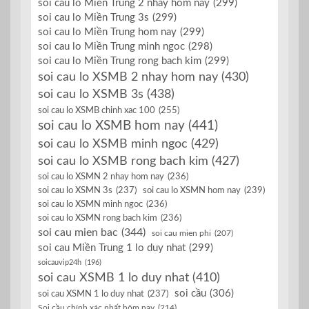
soi cau lo Miền Trung 2 nhay hom nay
(299)
soi cau lo Miền Trung 3s
(299)
soi cau lo Miền Trung hom nay
(299)
soi cau lo Miền Trung minh ngoc
(298)
soi cau lo Miền Trung rong bach kim
(299)
soi cau lo XSMB 2 nhay hom nay
(430)
soi cau lo XSMB 3s
(438)
soi cau lo XSMB chinh xac 100
(255)
soi cau lo XSMB hom nay
(441)
soi cau lo XSMB minh ngoc
(429)
soi cau lo XSMB rong bach kim
(427)
soi cau lo XSMN 2 nhay hom nay
(236)
soi cau lo XSMN 3s
(237)
soi cau lo XSMN hom nay
(239)
soi cau lo XSMN minh ngoc
(236)
soi cau lo XSMN rong bach kim
(236)
soi cau mien bac
(344)
soi cau mien phi
(207)
soi cau Miền Trung 1 lo duy nhat
(299)
soicauvip24h
(196)
soi cau XSMB 1 lo duy nhat
(410)
soi cầu
(306)
soi cau XSMN 1 lo duy nhat
(237)
Soi cầu chính xác nhất hôm nay
(214)