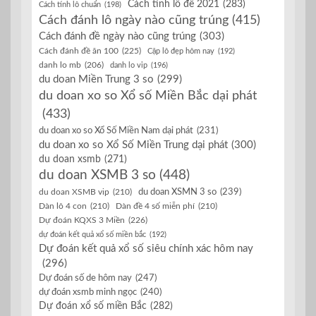
Cách tính lô đề 2021
(283)
Cách tính lô chuẩn
(198)
Cách đánh lô ngày nào cũng trúng
(415)
Cách đánh đề ngày nào cũng trúng
(303)
Cách đánh đề ăn 100
(225)
Cặp lô đẹp hôm nay
(192)
danh lo mb
(206)
danh lo vip
(196)
du doan Miền Trung 3 so
(299)
du doan xo so Xổ số Miền Bắc dại phát
(433)
du doan xo so Xổ Số Miền Nam dại phát
(231)
du doan xo so Xổ Số Miền Trung dại phát
(300)
du doan xsmb
(271)
du doan XSMB 3 so
(448)
du doan XSMN 3 so
(239)
du doan XSMB vip
(210)
Dàn lô 4 con
(210)
Dàn đề 4 số miễn phí
(210)
Dự đoán KQXS 3 Miền
(226)
dự đoán kết quả xổ số miền bắc
(192)
Dự đoán kết quả xổ số siêu chính xác hôm nay
(296)
Dự đoán số de hôm nay
(247)
dự đoán xsmb minh ngọc
(240)
Dự đoán xổ số miền Bắc
(282)