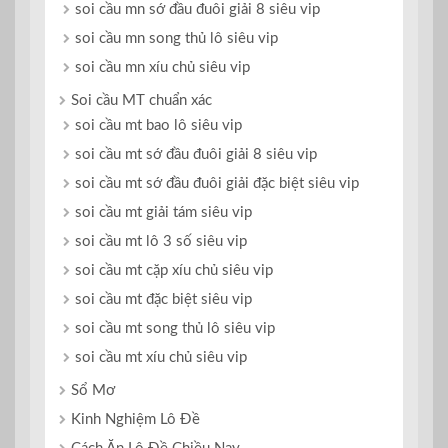
soi cầu mn sớ đầu đuôi giải 8 siêu vip
soi cầu mn song thủ lô siêu vip
soi cầu mn xíu chủ siêu vip
Soi cầu MT chuẩn xác
soi cầu mt bao lô siêu vip
soi cầu mt sớ đầu đuôi giải 8 siêu vip
soi cầu mt sớ đầu đuôi giải đặc biệt siêu vip
soi cầu mt giải tám siêu vip
soi cầu mt lô 3 số siêu vip
soi cầu mt cặp xíu chủ siêu vip
soi cầu mt đặc biệt siêu vip
soi cầu mt song thủ lô siêu vip
soi cầu mt xíu chủ siêu vip
Sổ Mơ
Kinh Nghiệm Lô Đề