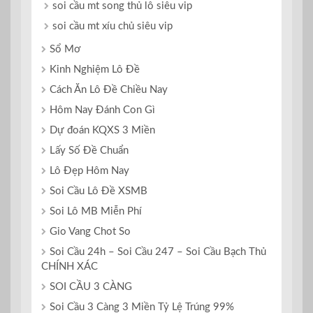
soi cầu mt song thủ lô siêu vip
soi cầu mt xíu chủ siêu vip
Sổ Mơ
Kinh Nghiệm Lô Đề
Cách Ăn Lô Đề Chiều Nay
Hôm Nay Đánh Con Gì
Dự đoán KQXS 3 Miền
Lấy Số Đề Chuẩn
Lô Đẹp Hôm Nay
Soi Cầu Lô Đề XSMB
Soi Lô MB Miễn Phí
Gio Vang Chot So
Soi Cầu 24h – Soi Cầu 247 – Soi Cầu Bạch Thủ
CHÍNH XÁC
SOI CẦU 3 CÀNG
Soi Cầu 3 Càng 3 Miền Tỷ Lệ Trúng 99%