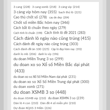
3 cang
(228)
3 cang xsmb
(218)
3 càng vip
(214)
3 càng víp hôm nay
(355)
bạch thủ lô
(221)
Cao thủ chốt số
(278)
cau de dep
(204)
Chốt số miền Bắc hôm nay
(346)
Cách bắt lô chuẩn theo ngày
(279)
Cách tính lô đề 2021
(283)
Cách tính lô chuẩn
(198)
Cách đánh lô ngày nào cũng trúng
(415)
Cách đánh đề ngày nào cũng trúng
(303)
Cách đánh đề ăn 100
(225)
Cặp lô đẹp hôm nay
(192)
danh lo mb
(206)
danh lo vip
(196)
du doan Miền Trung 3 so
(299)
du doan xo so Xổ số Miền Bắc dại phát
(433)
du doan xo so Xổ Số Miền Nam dại phát
(231)
du doan xo so Xổ Số Miền Trung dại phát
(300)
du doan xsmb
(271)
du doan XSMB 3 so
(448)
du doan XSMN 3 so
(239)
du doan XSMB vip
(210)
Dàn lô 4 con
(210)
Dàn đề 4 số miễn phí
(210)
Dự đoán KQXS 3 Miền
(226)