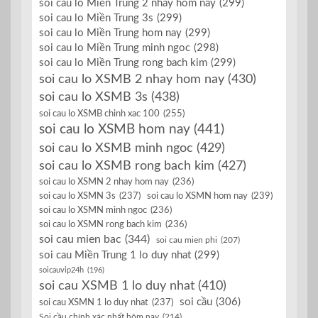
soi cau lo Miền Trung 2 nhay hom nay
(299)
soi cau lo Miền Trung 3s
(299)
soi cau lo Miền Trung hom nay
(299)
soi cau lo Miền Trung minh ngoc
(298)
soi cau lo Miền Trung rong bach kim
(299)
soi cau lo XSMB 2 nhay hom nay
(430)
soi cau lo XSMB 3s
(438)
soi cau lo XSMB chinh xac 100
(255)
soi cau lo XSMB hom nay
(441)
soi cau lo XSMB minh ngoc
(429)
soi cau lo XSMB rong bach kim
(427)
soi cau lo XSMN 2 nhay hom nay
(236)
soi cau lo XSMN 3s
(237)
soi cau lo XSMN hom nay
(239)
soi cau lo XSMN minh ngoc
(236)
soi cau lo XSMN rong bach kim
(236)
soi cau mien bac
(344)
soi cau mien phi
(207)
soi cau Miền Trung 1 lo duy nhat
(299)
soicauvip24h
(196)
soi cau XSMB 1 lo duy nhat
(410)
soi cầu
(306)
soi cau XSMN 1 lo duy nhat
(237)
Soi cầu chính xác nhất hôm nay
(214)