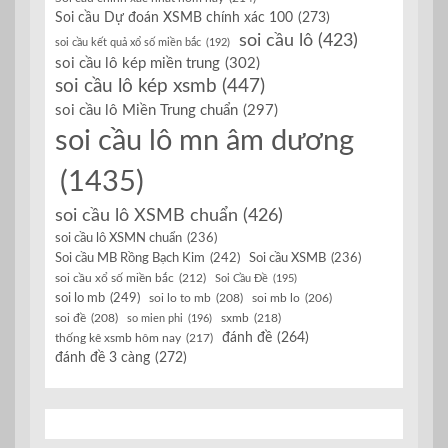
Soi cầu Dự đoán XSMB chính xác 100
(273)
soi cầu lô
(423)
soi cầu kết quả xổ số miền bắc
(192)
soi cầu lô kép miền trung
(302)
soi cầu lô kép xsmb
(447)
soi cầu lô Miền Trung chuẩn
(297)
soi cầu lô mn âm dương
(1435)
soi cầu lô XSMB chuẩn
(426)
soi cầu lô XSMN chuẩn
(236)
Soi cầu MB Rồng Bạch Kim
(242)
Soi cầu XSMB
(236)
soi cầu xổ số miền bắc
(212)
Soi Cầu Đề
(195)
soi lo mb
(249)
soi lo to mb
(208)
soi mb lo
(206)
sxmb
(218)
soi đề
(208)
so mien phi
(196)
đánh đề
(264)
thống kê xsmb hôm nay
(217)
đánh đề 3 càng
(272)