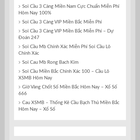
Soi Cầu 3 Càng Miền Nam Cực Chuẩn Miễn Phí
Hôm Nay 100%
Soi Cầu 3 Càng VIP Miền Bắc Miễn Phí
Soi Cầu 3 Càng VIP Miền Bắc Miễn Phí – Dự
Đoán 247
Soi Cầu Mb Chính Xác Miễn Phí Soi Cầu Lô
Chính Xác
Soi Cau Mb Rong Bach Kim
Soi Cầu Miền Bắc Chính Xác 100 – Cầu Lô
XSMB Hôm Nay
Giờ Vàng Chốt Số Miền Bắc Hôm Nay – Xổ Số
666
Cau XSMB – Thống Kê Cầu Bạch Thủ Miền Bắc
Hôm Nay – Xổ Số