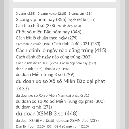
3 cang
(228)
3 cang xsmb
(218)
3 càng vip
(214)
3 càng víp hôm nay
(355)
bạch thủ lô
(221)
Cao thủ chốt số
(278)
cau de dep
(204)
Chốt số miền Bắc hôm nay
(346)
Cách bắt lô chuẩn theo ngày
(279)
Cách tính lô đề 2021
(283)
Cách tính lô chuẩn
(198)
Cách đánh lô ngày nào cũng trúng
(415)
Cách đánh đề ngày nào cũng trúng
(303)
Cách đánh đề ăn 100
(225)
Cặp lô đẹp hôm nay
(192)
danh lo mb
(206)
danh lo vip
(196)
du doan Miền Trung 3 so
(299)
du doan xo so Xổ số Miền Bắc dại phát
(433)
du doan xo so Xổ Số Miền Nam dại phát
(231)
du doan xo so Xổ Số Miền Trung dại phát
(300)
du doan xsmb
(271)
du doan XSMB 3 so
(448)
du doan XSMN 3 so
(239)
du doan XSMB vip
(210)
Dàn lô 4 con
(210)
Dàn đề 4 số miễn phí
(210)