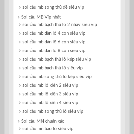
soi cầu mb song thủ đề siêu vip
Soi cầu MB Víp nhất
soi cầu mb bạch thủ lô 2 nháy siêu vip
soi cầu mb dàn lô 4 con siêu vip
soi cầu mb dàn lô 6 con siêu vip
soi cầu mb dàn lô 8 con siêu vip
soi cầu mb bạch thủ lô kép siêu vip
soi cầu mb bạch thủ lô siêu vip
soi cầu mb song thủ lô kép siêu vip
soi cầu mb lô xiên 2 siêu vip
soi cầu mb lô xiên 3 siêu vip
soi cầu mb lô xiên 4 siêu vip
soi cầu mb song thủ lô siêu vip
Soi cầu MN chuẩn xác
soi cầu mn bao lô siêu vip