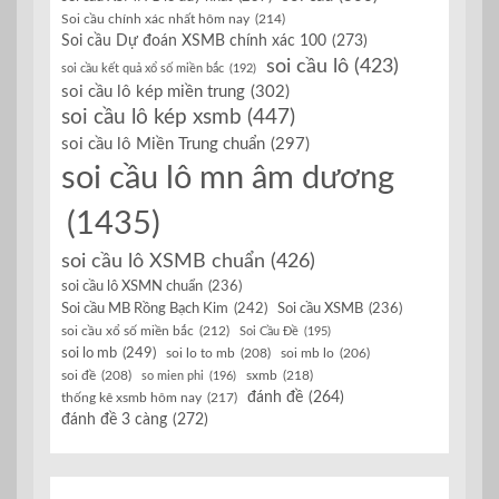
Soi cầu chính xác nhất hôm nay
(214)
Soi cầu Dự đoán XSMB chính xác 100
(273)
soi cầu lô
(423)
soi cầu kết quả xổ số miền bắc
(192)
soi cầu lô kép miền trung
(302)
soi cầu lô kép xsmb
(447)
soi cầu lô Miền Trung chuẩn
(297)
soi cầu lô mn âm dương
(1435)
soi cầu lô XSMB chuẩn
(426)
soi cầu lô XSMN chuẩn
(236)
Soi cầu MB Rồng Bạch Kim
(242)
Soi cầu XSMB
(236)
soi cầu xổ số miền bắc
(212)
Soi Cầu Đề
(195)
soi lo mb
(249)
soi lo to mb
(208)
soi mb lo
(206)
sxmb
(218)
soi đề
(208)
so mien phi
(196)
đánh đề
(264)
thống kê xsmb hôm nay
(217)
đánh đề 3 càng
(272)