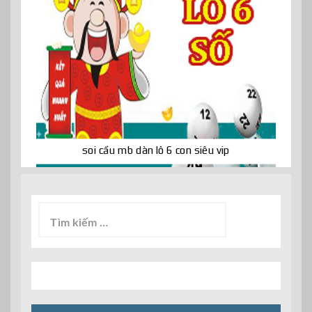
soi cầu mb dàn lô 6 con siêu vip
Tìm
kiếm
cho: