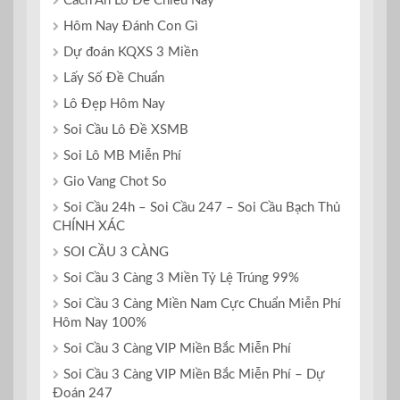
Cách Ăn Lô Đề Chiều Nay
Hôm Nay Đánh Con Gì
Dự đoán KQXS 3 Miền
Lấy Số Đề Chuẩn
Lô Đẹp Hôm Nay
Soi Cầu Lô Đề XSMB
Soi Lô MB Miễn Phí
Gio Vang Chot So
Soi Cầu 24h – Soi Cầu 247 – Soi Cầu Bạch Thủ
CHÍNH XÁC
SOI CẦU 3 CÀNG
Soi Cầu 3 Càng 3 Miền Tỷ Lệ Trúng 99%
Soi Cầu 3 Càng Miền Nam Cực Chuẩn Miễn Phí
Hôm Nay 100%
Soi Cầu 3 Càng VIP Miền Bắc Miễn Phí
Soi Cầu 3 Càng VIP Miền Bắc Miễn Phí – Dự
Đoán 247