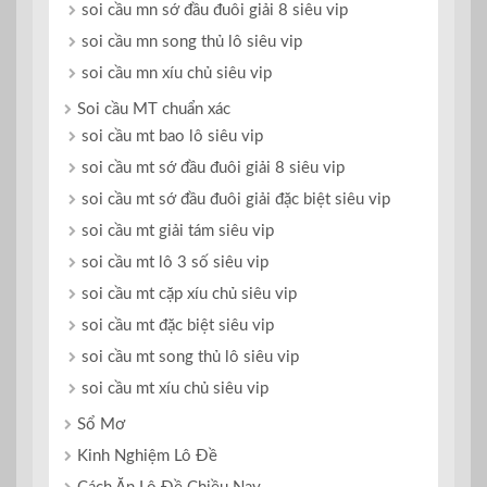
soi cầu mn sớ đầu đuôi giải 8 siêu vip
soi cầu mn song thủ lô siêu vip
soi cầu mn xíu chủ siêu vip
Soi cầu MT chuẩn xác
soi cầu mt bao lô siêu vip
soi cầu mt sớ đầu đuôi giải 8 siêu vip
soi cầu mt sớ đầu đuôi giải đặc biệt siêu vip
soi cầu mt giải tám siêu vip
soi cầu mt lô 3 số siêu vip
soi cầu mt cặp xíu chủ siêu vip
soi cầu mt đặc biệt siêu vip
soi cầu mt song thủ lô siêu vip
soi cầu mt xíu chủ siêu vip
Sổ Mơ
Kinh Nghiệm Lô Đề