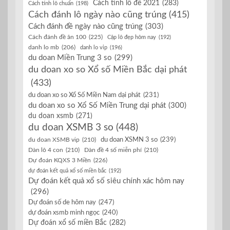
Cách tính lô đề 2021
(283)
Cách tính lô chuẩn
(198)
Cách đánh lô ngày nào cũng trúng
(415)
Cách đánh đề ngày nào cũng trúng
(303)
Cách đánh đề ăn 100
(225)
Cặp lô đẹp hôm nay
(192)
danh lo mb
(206)
danh lo vip
(196)
du doan Miền Trung 3 so
(299)
du doan xo so Xổ số Miền Bắc dại phát
(433)
du doan xo so Xổ Số Miền Nam dại phát
(231)
du doan xo so Xổ Số Miền Trung dại phát
(300)
du doan xsmb
(271)
du doan XSMB 3 so
(448)
du doan XSMN 3 so
(239)
du doan XSMB vip
(210)
Dàn lô 4 con
(210)
Dàn đề 4 số miễn phí
(210)
Dự đoán KQXS 3 Miền
(226)
dự đoán kết quả xổ số miền bắc
(192)
Dự đoán kết quả xổ số siêu chính xác hôm nay
(296)
Dự đoán số de hôm nay
(247)
dự đoán xsmb minh ngọc
(240)
Dự đoán xổ số miền Bắc
(282)