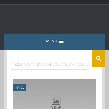
Skip
to
content
MENU
Thẻ:
phương pháp bắt cầu chuẩn 4 con lô
Th4 15